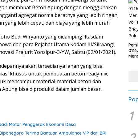
ngan membuat Beton Apung dengan menggunakan
ngganti agregat norma beratnya yang lebih ringan,
ang lebih cepat, dan biaya yang lebih murah.
roho Budi Wiryanto yang didampingi Kasdam
Wibowo dan para Pejabat Utama Kodam III/Siliwangi,
Pers
0116
ovasi Prajurit Yonzipur-3/YW, Sabtu (02/01/2021).
Men
Voli
kedepannya akan tersedianya lahan yang bisa
Bha
Polr
 lokasi khusus untuk pembuatan beton readymix,
uk mencampur material-material beton dan
 Apung bisa diproduksi dalam jumlah besar.
Pop
1
 Jadi Motor Penggerak Ekonomi Desa
2
iponegoro Terima Bantuan Ambulance VIP dari BRI