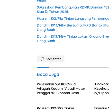
Peduli
Sukseskan Pembangunan KDMP, Dandim 1624/
Siap Di Tahun 2026.
Kasrem 102/Pjg Tinjau Langsung Pembangu
Dandim 1013/Mtw Bersama FKPD Barito Uta
Liang Buah
Dandim 1013/Mtw Tinjau Lokasi Ground Br
Liang Buah
Komentar
Baca Juga
Peresmian 531 KDKMP di
Tingkat
Wilayah Kodam IV Jadi Motor
Kesehat
Penggerak Ekonomi Desa
IV/Dipon
Ambulanc
Kasrem 102/Pjg Tinjau
Dandim 