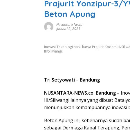
Prajurit Yonzipur-3
Beton Apung
Nusantara News
Januari 2, 2021
Inovasi Teknologi hasil karya Prajurit Kodam III/Sil
III/Siliwangi,
Tri Setyowati – Bandung
NUSANTARA-NEWS.co, Bandung
– Inov
III/Siliwangi lainnya yang dibuat Batal
menunjukkan kemampuannya inovasi b
Beton Apung ini, sebenarnya sudah ba
sebagai Dermaga Kapal Terapung, Pem