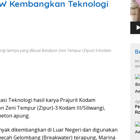
/YW Kembangkan Teknologi
iwangi lainnya yang dibuat Batalyon Zeni Tempur (Zipur)-3 Kodam
B
In
an
asi Teknologi hasil karya Prajurit Kodam
Ag
Pe
yon Zeni Tempur (Zipur)-3 Kodam III/Siliwangi,
Ra
eton apung.
2
nyak dikembangkan di Luar Negeri dan digunakan
ecah Gelombang (Breakwater) terapung, Marina