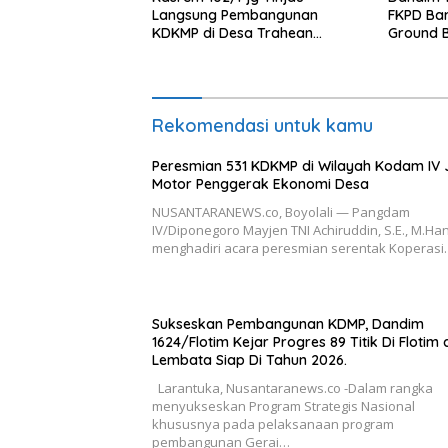
Langsung Pembangunan
FKPD Bar
KDKMP di Desa Trahean
Ground 
Wilayah Kodim 1013/Mtw
Gantung 
Rekomendasi untuk kamu
Peresmian 531 KDKMP di Wilayah Kodam IV 
Motor Penggerak Ekonomi Desa
NUSANTARANEWS.co, Boyolali — Pangdam
IV/Diponegoro Mayjen TNI Achiruddin, S.E., M.Han
menghadiri acara peresmian serentak Koperas
Sukseskan Pembangunan KDMP, Dandim
1624/Flotim Kejar Progres 89 Titik Di Flotim
Lembata Siap Di Tahun 2026.
Larantuka, Nusantaranews.co -Dalam rangka
menyukseskan Program Strategis Nasional
khususnya pada pelaksanaan program
pembangunan Gerai…