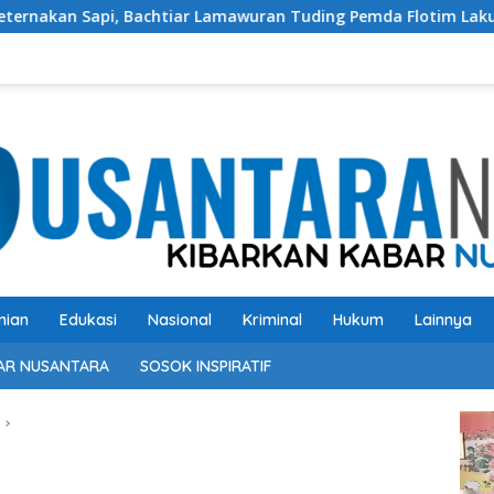
 Bachtiar Lamawuran Tuding Pemda Flotim Lakukan Kamuflase Ke
nian
Edukasi
Nasional
Kriminal
Hukum
Lainnya
AR NUSANTARA
SOSOK INSPIRATIF
Pem
Vide