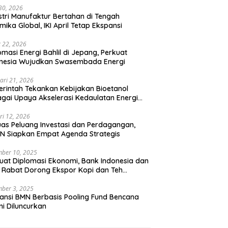
 30, 2026
stri Manufaktur Bertahan di Tengah
mika Global, IKI April Tetap Ekspansi
 22, 2026
omasi Energi Bahlil di Jepang, Perkuat
onesia Wujudkan Swasembada Energi
ari 21, 2026
rintah Tekankan Kebijakan Bioetanol
gai Upaya Akselerasi Kedaulatan Energi
onal
ri 12, 2026
uas Peluang Investasi dan Perdagangan,
N Siapkan Empat Agenda Strategis
ber 10, 2025
uat Diplomasi Ekonomi, Bank Indonesia dan
 Rabat Dorong Ekspor Kopi dan Teh
nesia di Maroko
ber 3, 2025
ansi BMN Berbasis Pooling Fund Bencana
i Diluncurkan