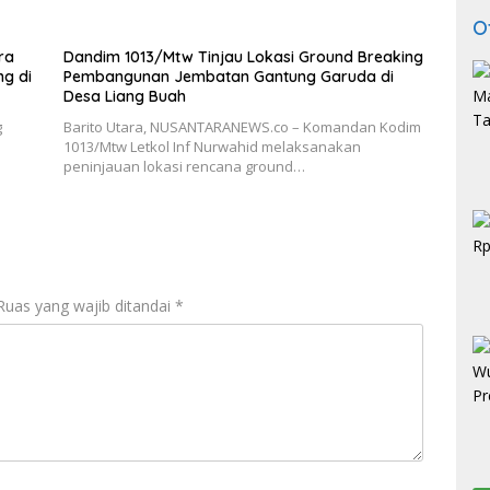
O
ra
Dandim 1013/Mtw Tinjau Lokasi Ground Breaking
g di
Pembangunan Jembatan Gantung Garuda di
Desa Liang Buah
g
Barito Utara, NUSANTARANEWS.co – Komandan Kodim
1013/Mtw Letkol Inf Nurwahid melaksanakan
peninjauan lokasi rencana ground…
Ruas yang wajib ditandai
*