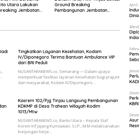
ito Utara Lakukan
Ground Breaking
April
Indu
Breaking Jembatan
Pembangunan Jembatan
Dina
di Desa Liang Buah
Gantung Garuda di Desa Liang
Buah
Maret
Dipl
Ind
Febru
Jadi
Tingkatkan Layanan Kesehatan, Kodam
Peme
IV/Diponegoro Terima Bantuan Ambulance VIP
Seba
dari BRI Peduli
Nasi
Janua
.,
NUSANTARANEWS.co, Semarang — Dalam upaya
Perl
i…
memperkuat fasilitas layanan kesehatan bagi prajurit
KADI
dan masyarakat, Kodam IV/Diponegoro…
Desem
Perk
Kasrem 102/Pjg Tinjau Langsung Pembangunan
KBRI
 dan
KDKMP di Desa Trahean Wilayah Kodim
Indo
1013/Mtw
Desem
Asur
NUSANTARANEWS.co, Barito Utara – Kepala Staf
Resm
Korem Inf Jajang Kurniawan, S.I.P., M.M melaksanakan
kunjungan kerja…