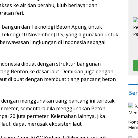
kses ke air dan perahu, klub berlayar dan
atan feri.
ang bangun dan Teknologi Beton Apung untuk
ut Teknogi 10 November (ITS) yang digunakan untuk
 berwawasan lingkungan di Indonesia sebagai
ndonesia dibuat dengan struktur bangunan
ng Benton ke dasar laut. Demikian juga dengan
aut di buat dengan membuat tiang pancang beton
Ber
 dengan menggunakan tiang pancang ini terletak
per meter, sementara bila menggunakan Beton
pai 20 juta permeter. Kelemahan lainnya, jika
Kont
laut, dapat merusak ekosisten laut.
Meme
talyon Zipur-3/YW Kodam III/Siliwangi tertarik