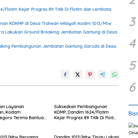
Flotim Kejar Progres 89 Titik Di Flotim dan Lembata
3
nan KDKMP di Desa Trahean Wilayah Kodim 1013/Mtw
ra Lakukan Ground Breaking Jembatan Gantung di Desa
4
eaking Pembangunan Jembatan Gantung Garuda di Desa
5
6
kan Layanan
Sukseskan Pembangunan
an, Kodam
KDMP, Dandim 1624/Flotim
Bis
egoro Terima Bantuan
Kejar Progres 89 Titik Di Flotim
e VIP dari BRI Peduli
dan Lembata Siap Di Tahun
2026.
1013/Mtw Bersama
Dandim 1013/Mtw Tinjau Lokasi