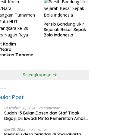
Persib Bandung Ukir
Sejarah Besar Sepak
Bola Indonesia
it Kodim
/Nara,
angkan Turnamen
 Putri HUT
yangkara ke-80
es Nagan Raya
Selengkapnya
ular Post
Desember 26, 2024
28 Komentar
Sudah 13 Bulan Dosen dan Staf Tidak
Digaji, Dr. Iswadi Minta Pemerintah Ambil
Alih UMT
Mei 30, 2025
7 Komentar
Meninjau desa terindah di Yogyakarta