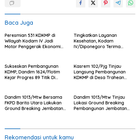
Baca Juga
Peresmian 531 KDKMP di
Tingkatkan Layanan
Wilayah Kodam IV Jadi
Kesehatan, Kodam
Motor Penggerak Ekonomi
IV/Diponegoro Terima
Desa
Bantuan Ambulance VIP dari
BRI Peduli
Sukseskan Pembangunan
Kasrem 102/Pjg Tinjau
KDMP, Dandim 1624/Flotim
Langsung Pembangunan
Kejar Progres 89 Titik Di
KDKMP di Desa Trahean
Flotim dan Lembata Siap Di
Wilayah Kodim 1013/Mtw
Tahun 2026.
Dandim 1013/Mtw Bersama
Dandim 1013/Mtw Tinjau
FKPD Barito Utara Lakukan
Lokasi Ground Breaking
Ground Breaking Jembatan
Pembangunan Jembatan
Gantung di Desa Liang Buah
Gantung Garuda di Desa
Liang Buah
Rekomendasi untuk kamu