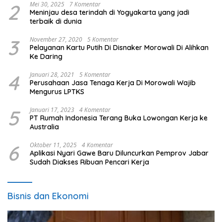
2
Mei 30, 2025
7 Komentar
Meninjau desa terindah di Yogyakarta yang jadi
terbaik di dunia
3
November 27, 2020
5 Komentar
Pelayanan Kartu Putih Di Disnaker Morowali Di Alihkan
Ke Daring
4
Januari 28, 2021
5 Komentar
Perusahaan Jasa Tenaga Kerja Di Morowali Wajib
Mengurus LPTKS
5
Januari 17, 2023
4 Komentar
PT Rumah Indonesia Terang Buka Lowongan Kerja ke
Australia
6
Oktober 11, 2025
4 Komentar
Aplikasi Nyari Gawe Baru Diluncurkan Pemprov Jabar
Sudah Diakses Ribuan Pencari Kerja
Bisnis dan Ekonomi