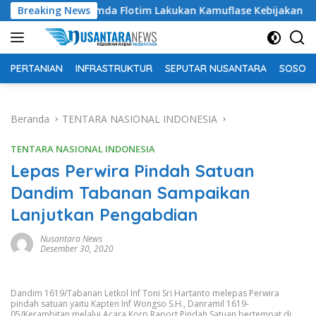
Langsung
uding Pemda Flotim Lakukan Kamuflase Kebijakan Politik Angg
Breaking News
ke
konten
PERTANIAN
INFRASTRUKTUR
SEPUTAR NUSANTARA
SOSOK 
Beranda
TENTARA NASIONAL INDONESIA
TENTARA NASIONAL INDONESIA
Lepas Perwira Pindah Satuan
Dandim Tabanan Sampaikan
Lanjutkan Pengabdian
Nusantara News
Desember 30, 2020
Dandim 1619/Tabanan Letkol Inf Toni Sri Hartanto melepas Perwira
pindah satuan yaitu Kapten Inf Wongso S.H., Danramil 1619-
05/Kerambitan melalui Acara Korp Raport Pindah Satuan bertempat di