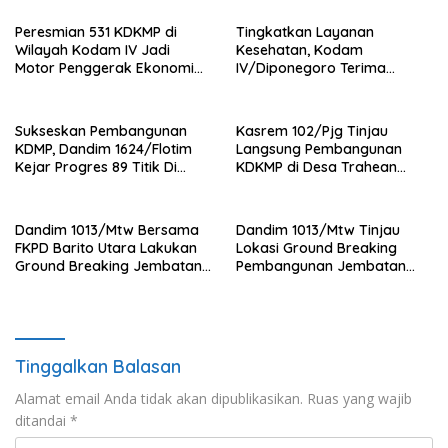
Peresmian 531 KDKMP di
Tingkatkan Layanan
Wilayah Kodam IV Jadi
Kesehatan, Kodam
Motor Penggerak Ekonomi
IV/Diponegoro Terima
Desa
Bantuan Ambulance VIP dari
BRI Peduli
Sukseskan Pembangunan
Kasrem 102/Pjg Tinjau
KDMP, Dandim 1624/Flotim
Langsung Pembangunan
Kejar Progres 89 Titik Di
KDKMP di Desa Trahean
Flotim dan Lembata Siap Di
Wilayah Kodim 1013/Mtw
Tahun 2026.
Dandim 1013/Mtw Bersama
Dandim 1013/Mtw Tinjau
FKPD Barito Utara Lakukan
Lokasi Ground Breaking
Ground Breaking Jembatan
Pembangunan Jembatan
Gantung di Desa Liang Buah
Gantung Garuda di Desa
Liang Buah
Tinggalkan Balasan
Alamat email Anda tidak akan dipublikasikan.
Ruas yang wajib
ditandai
*