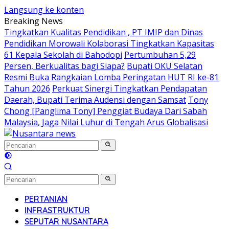
Langsung ke konten
Breaking News
Tingkatkan Kualitas Pendidikan , PT IMIP dan Dinas
Pendidikan Morowali Kolaborasi Tingkatkan Kapasitas
61 Kepala Sekolah di Bahodopi
Pertumbuhan 5,29
Persen, Berkualitas bagi Siapa?
Bupati OKU Selatan
Resmi Buka Rangkaian Lomba Peringatan HUT RI ke-81
Tahun 2026
Perkuat Sinergi Tingkatkan Pendapatan
Daerah, Bupati Terima Audensi dengan Samsat
Tony
Chong [Panglima Tony] Penggiat Budaya Dari Sabah
Malaysia, Jaga Nilai Luhur di Tengah Arus Globalisasi
PERTANIAN
INFRASTRUKTUR
SEPUTAR NUSANTARA