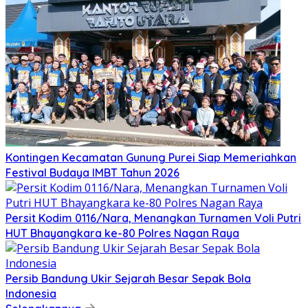
Kontingen Kecamatan Gunung Purei Siap Memeriahkan
Festival Budaya IMBT Tahun 2026
Persit Kodim 0116/Nara, Menangkan Turnamen Voli Putri
HUT Bhayangkara ke-80 Polres Nagan Raya
Persib Bandung Ukir Sejarah Besar Sepak Bola
Indonesia