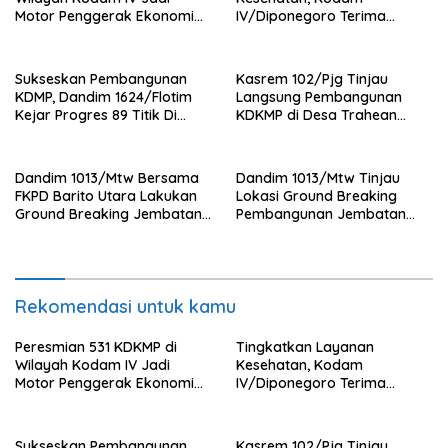
Motor Penggerak Ekonomi
IV/Diponegoro Terima
Desa
Bantuan Ambulance VIP dari
BRI Peduli
Sukseskan Pembangunan
Kasrem 102/Pjg Tinjau
KDMP, Dandim 1624/Flotim
Langsung Pembangunan
Kejar Progres 89 Titik Di
KDKMP di Desa Trahean
Flotim dan Lembata Siap Di
Wilayah Kodim 1013/Mtw
Tahun 2026.
Dandim 1013/Mtw Bersama
Dandim 1013/Mtw Tinjau
FKPD Barito Utara Lakukan
Lokasi Ground Breaking
Ground Breaking Jembatan
Pembangunan Jembatan
Gantung di Desa Liang Buah
Gantung Garuda di Desa
Liang Buah
Rekomendasi untuk kamu
Peresmian 531 KDKMP di
Tingkatkan Layanan
Wilayah Kodam IV Jadi
Kesehatan, Kodam
Motor Penggerak Ekonomi
IV/Diponegoro Terima
Desa
Bantuan Ambulance VIP dari
BRI Peduli
Sukseskan Pembangunan
Kasrem 102/Pjg Tinjau