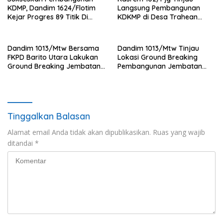
KDMP, Dandim 1624/Flotim
Langsung Pembangunan
Kejar Progres 89 Titik Di
KDKMP di Desa Trahean
Flotim dan Lembata Siap Di
Wilayah Kodim 1013/Mtw
Tahun 2026.
Dandim 1013/Mtw Bersama
Dandim 1013/Mtw Tinjau
FKPD Barito Utara Lakukan
Lokasi Ground Breaking
Ground Breaking Jembatan
Pembangunan Jembatan
Gantung di Desa Liang Buah
Gantung Garuda di Desa
Liang Buah
Tinggalkan Balasan
Alamat email Anda tidak akan dipublikasikan.
Ruas yang wajib
ditandai
*