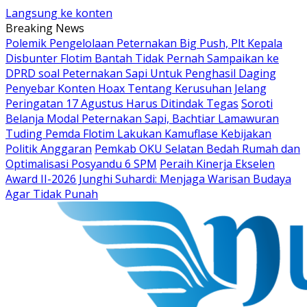
Langsung ke konten
Breaking News
Polemik Pengelolaan Peternakan Big Push, Plt Kepala
Disbunter Flotim Bantah Tidak Pernah Sampaikan ke
DPRD soal Peternakan Sapi Untuk Penghasil Daging
Penyebar Konten Hoax Tentang Kerusuhan Jelang
Peringatan 17 Agustus Harus Ditindak Tegas
Soroti
Belanja Modal Peternakan Sapi, Bachtiar Lamawuran
Tuding Pemda Flotim Lakukan Kamuflase Kebijakan
Politik Anggaran
Pemkab OKU Selatan Bedah Rumah dan
Optimalisasi Posyandu 6 SPM
Peraih Kinerja Ekselen
Award II-2026 Junghi Suhardi: Menjaga Warisan Budaya
Agar Tidak Punah