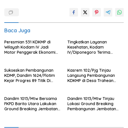
Baca Juga
Peresmian 531 KDKMP di
Tingkatkan Layanan
Wilayah Kodam IV Jadi
Kesehatan, Kodam
Motor Penggerak Ekonomi
IV/Diponegoro Terima
Desa
Bantuan Ambulance VIP dari
BRI Peduli
Sukseskan Pembangunan
Kasrem 102/Pjg Tinjau
KDMP, Dandim 1624/Flotim
Langsung Pembangunan
Kejar Progres 89 Titik Di
KDKMP di Desa Trahean
Flotim dan Lembata Siap Di
Wilayah Kodim 1013/Mtw
Tahun 2026.
Dandim 1013/Mtw Bersama
Dandim 1013/Mtw Tinjau
FKPD Barito Utara Lakukan
Lokasi Ground Breaking
Ground Breaking Jembatan
Pembangunan Jembatan
Gantung di Desa Liang Buah
Gantung Garuda di Desa
Liang Buah