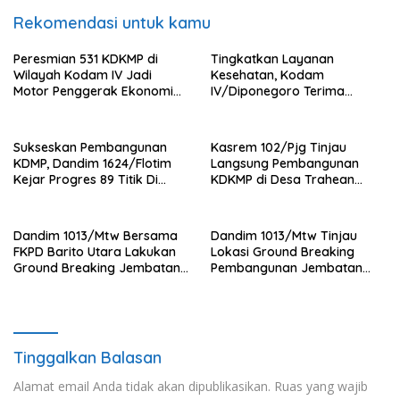
Rekomendasi untuk kamu
Peresmian 531 KDKMP di
Tingkatkan Layanan
Wilayah Kodam IV Jadi
Kesehatan, Kodam
Motor Penggerak Ekonomi
IV/Diponegoro Terima
Desa
Bantuan Ambulance VIP dari
BRI Peduli
Sukseskan Pembangunan
Kasrem 102/Pjg Tinjau
KDMP, Dandim 1624/Flotim
Langsung Pembangunan
Kejar Progres 89 Titik Di
KDKMP di Desa Trahean
Flotim dan Lembata Siap Di
Wilayah Kodim 1013/Mtw
Tahun 2026.
Dandim 1013/Mtw Bersama
Dandim 1013/Mtw Tinjau
FKPD Barito Utara Lakukan
Lokasi Ground Breaking
Ground Breaking Jembatan
Pembangunan Jembatan
Gantung di Desa Liang Buah
Gantung Garuda di Desa
Liang Buah
Tinggalkan Balasan
Alamat email Anda tidak akan dipublikasikan.
Ruas yang wajib