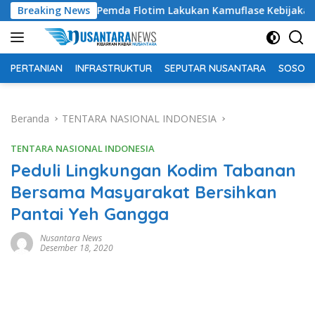
Langsung
uding Pemda Flotim Lakukan Kamuflase Kebijakan Politik Angga
Breaking News
ke
konten
PERTANIAN
INFRASTRUKTUR
SEPUTAR NUSANTARA
SOSOK 
Beranda
TENTARA NASIONAL INDONESIA
TENTARA NASIONAL INDONESIA
Peduli Lingkungan Kodim Tabanan
Bersama Masyarakat Bersihkan
Pantai Yeh Gangga
Nusantara News
Desember 18, 2020