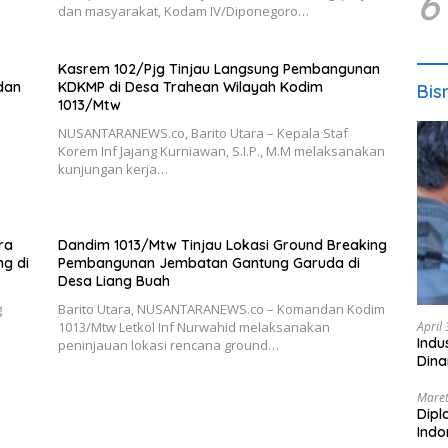
6
dan masyarakat, Kodam IV/Diponegoro…
Kasrem 102/Pjg Tinjau Langsung Pembangunan
 dan
KDKMP di Desa Trahean Wilayah Kodim
Bis
1013/Mtw
NUSANTARANEWS.co, Barito Utara – Kepala Staf
Korem Inf Jajang Kurniawan, S.I.P., M.M melaksanakan
kunjungan kerja…
ra
Dandim 1013/Mtw Tinjau Lokasi Ground Breaking
g di
Pembangunan Jembatan Gantung Garuda di
Desa Liang Buah
g
Barito Utara, NUSANTARANEWS.co – Komandan Kodim
April
1013/Mtw Letkol Inf Nurwahid melaksanakan
Indu
peninjauan lokasi rencana ground…
Dina
Maret
Dipl
Ind