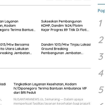
Pop
1
kan Layanan
Sukseskan Pembangunan
an, Kodam
KDMP, Dandim 1624/Flotim
egoro Terima Bantuan
Kejar Progres 89 Titik Di Flotim
e VIP dari BRI Peduli
dan Lembata Siap Di Tahun
2
2026.
1013/Mtw Bersama
Dandim 1013/Mtw Tinjau Lokasi
ito Utara Lakukan
Ground Breaking
3
Breaking Jembatan
Pembangunan Jembatan
di Desa Liang Buah
Gantung Garuda di Desa Liang
Buah
4
Jadi
Tingkatkan Layanan Kesehatan, Kodam
5
IV/Diponegoro Terima Bantuan Ambulance VIP
dari BRI Peduli
.,
NUSANTARANEWS.co, Semarang — Dalam upaya
i…
memperkuat fasilitas layanan kesehatan bagi prajurit