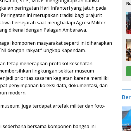
usanto, S.I.P., M.A.P. mengungkapkan bahwa
Ra
kaian peringatan Hari Infanteri yang jatuh pada
2
eringatan ini merupakan tradisi bagi prajurit
tiwa bersejarah saat menghadapi Agresi Militer
yang dikenal dengan Palagan Ambarawa.
bagai komponen masyarakat seperti ini diharapkan
I dengan rakyat.” ungkap Kapendam.
gan tetap menerapkan protokol kesehatan
embersihkan lingkungan sekitar museum
njadi prioritas sasaran kegiatan karena memiliki
empat penyimpanan koleksi data, dokumentasi, dan
upun modern.
Ber
museum, juga terdapat artefak militer dan foto-
si sederhana bersama komponen bangsa ini