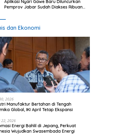
Aplikasi Nyari Gawe Baru Diluncurkan
Pemprov Jabar Sudah Diakses Ribuan
Pencari Kerja
nis dan Ekonomi
 30, 2026
stri Manufaktur Bertahan di Tengah
mika Global, IKI April Tetap Ekspansi
 22, 2026
omasi Energi Bahlil di Jepang, Perkuat
onesia Wujudkan Swasembada Energi