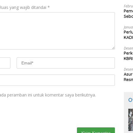
Febru
Ruas yang wajib ditandai
*
Peme
Seba
Nasi
Janua
Perl
KADI
Desem
Perk
KBRI
Indo
Desem
Asur
Resm
ada peramban ini untuk komentar saya berikutnya.
O