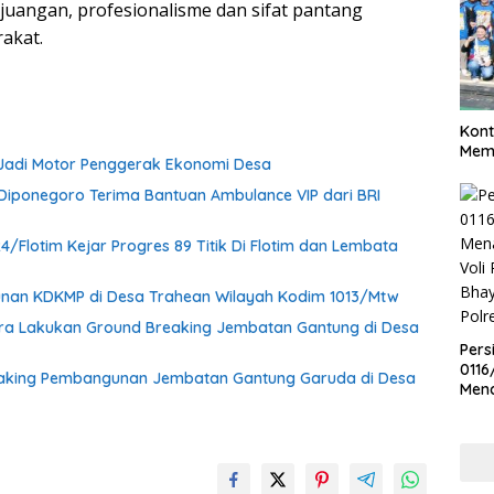
uangan, profesionalisme dan sifat pantang
akat.
Kont
Meme
 Jadi Motor Penggerak Ekonomi Desa
iponegoro Terima Bantuan Ambulance VIP dari BRI
Flotim Kejar Progres 89 Titik Di Flotim dan Lembata
nan KDKMP di Desa Trahean Wilayah Kodim 1013/Mtw
ra Lakukan Ground Breaking Jembatan Gantung di Desa
Pers
0116
eaking Pembangunan Jembatan Gantung Garuda di Desa
Men
Voli
Bha
Polr