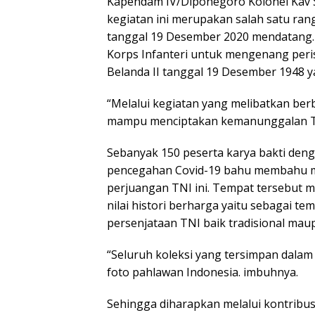
Kapendam IV/Diponegoro Kolonel Kav S
kegiatan ini merupakan salah satu rang
tanggal 19 Desember 2020 mendatang. P
Korps Infanteri untuk mengenang peris
Belanda II tanggal 19 Desember 1948 
“Melalui kegiatan yang melibatkan ber
mampu menciptakan kemanunggalan TN
Sebanyak 150 peserta karya bakti den
pencegahan Covid-19 bahu membahu m
perjuangan TNI ini. Tempat tersebut me
nilai histori berharga yaitu sebagai t
persenjataan TNI baik tradisional ma
“Seluruh koleksi yang tersimpan dalam 
foto pahlawan Indonesia. imbuhnya.
Sehingga diharapkan melalui kontribu