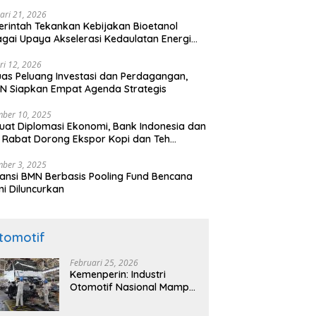
ari 21, 2026
rintah Tekankan Kebijakan Bioetanol
gai Upaya Akselerasi Kedaulatan Energi
onal
ri 12, 2026
uas Peluang Investasi dan Perdagangan,
N Siapkan Empat Agenda Strategis
ber 10, 2025
uat Diplomasi Ekonomi, Bank Indonesia dan
 Rabat Dorong Ekspor Kopi dan Teh
nesia di Maroko
ber 3, 2025
ansi BMN Berbasis Pooling Fund Bencana
i Diluncurkan
tomotif
Februari 25, 2026
Kemenperin: Industri
Otomotif Nasional Mampu
Produksi Mobil Jenis Pick-
ip Sendiri, Tak Perlu Impor