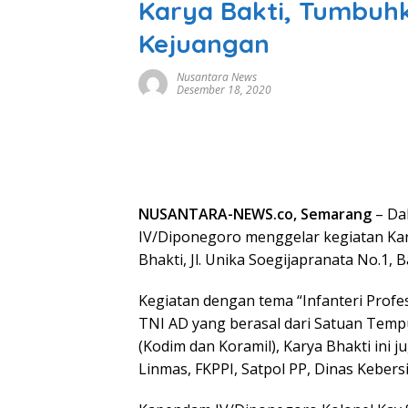
Karya Bakti, Tumbuh
Kejuangan
Nusantara News
Desember 18, 2020
NUSANTARA-NEWS.co, Semarang
– Da
IV/Diponegoro menggelar kegiatan Ka
Bhakti, Jl. Unika Soegijapranata No.1, 
Kegiatan dengan tema “Infanteri Profes
TNI AD yang berasal dari Satuan Temp
(Kodim dan Koramil), Karya Bhakti ini j
Linmas, FKPPI, Satpol PP, Dinas Keber