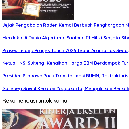
Jejak Pengabdian Raden Kemal Berbuah Penghargaan Kin
Merdeka di Dunia Algoritma: Saatnya RI Miliki Senjata Si
Proses Lelang Proyek Tahun 2026 Tebar Aroma Tak Sedap,
Ketua HNSI Sulteng: Kenaikan Harga BBM Berdampak Tur
Presiden Prabowo Pacu Transformasi BUMN, Restrukturisa
Garebeg Sawal Keraton Yogyakarta, Mengalirkan Berkah
Rekomendasi untuk kamu