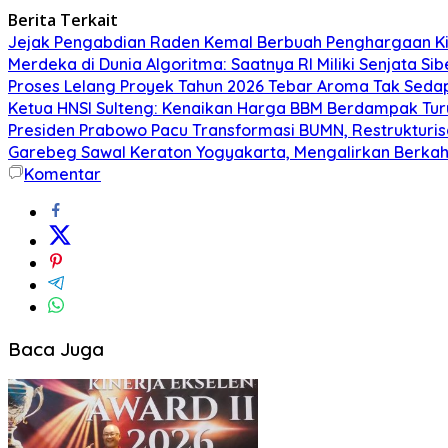
Berita Terkait
Jejak Pengabdian Raden Kemal Berbuah Penghargaan Kin
Merdeka di Dunia Algoritma: Saatnya RI Miliki Senjata Si
Proses Lelang Proyek Tahun 2026 Tebar Aroma Tak Sedap,
Ketua HNSI Sulteng: Kenaikan Harga BBM Berdampak Tur
Presiden Prabowo Pacu Transformasi BUMN, Restrukturisa
Garebeg Sawal Keraton Yogyakarta, Mengalirkan Berkah
Komentar
Baca Juga