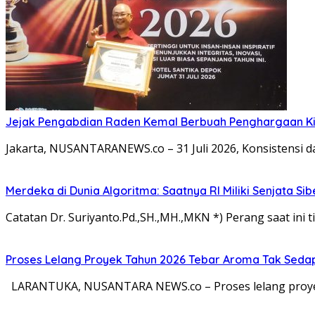
Jejak Pengabdian Raden Kemal Berbuah Penghargaan Kin
Jakarta, NUSANTARANEWS.co – 31 Juli 2026, Konsistensi 
Merdeka di Dunia Algoritma: Saatnya RI Miliki Senjata Si
Catatan Dr. Suriyanto.Pd.,SH.,MH.,MKN *) Perang saat ini ti
Proses Lelang Proyek Tahun 2026 Tebar Aroma Tak Sedap,
LARANTUKA, NUSANTARA NEWS.co – Proses lelang proyek