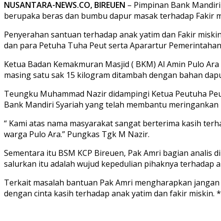
NUSANTARA-NEWS.CO, BIREUEN
– Pimpinan Bank Mandiri 
berupaka beras dan bumbu dapur masak terhadap Fakir m
Penyerahan santuan terhadap anak yatim dan Fakir miskin
dan para Petuha Tuha Peut serta Aparartur Pemerintahan
Ketua Badan Kemakmuran Masjid ( BKM) Al Amin Pulo Ar
masing satu sak 15 kilogram ditambah dengan bahan dap
Teungku Muhammad Nazir didampingi Ketua Peutuha Peut 
Bank Mandiri Syariah yang telah membantu meringankan b
“ Kami atas nama masyarakat sangat berterima kasih terh
warga Pulo Ara.” Pungkas Tgk M Nazir.
Sementara itu BSM KCP Bireuen, Pak Amri bagian analis 
salurkan itu adalah wujud kepedulian pihaknya terhadap a
Terkait masalah bantuan Pak Amri mengharapkan jangan din
dengan cinta kasih terhadap anak yatim dan fakir miskin. 