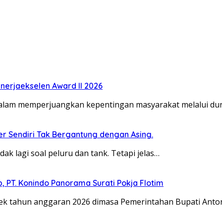
erjaekselen Award II 2026
dalam memperjuangkan kepentingan masyarakat melalui duni
ber Sendiri Tak Bergantung dengan Asing.
dak lagi soal peluru dan tank. Tetapi jelas…
 PT. Konindo Panorama Surati Pokja Flotim
 tahun anggaran 2026 dimasa Pemerintahan Bupati Anto