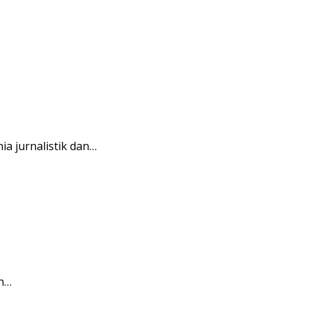
a jurnalistik dan…
n…