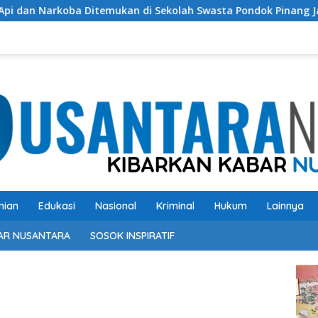
 di Sekolah Swasta Pondok Pinang Jaksel, DPR: Harus Diusut T
nian
Edukasi
Nasional
Kriminal
Hukum
Lainnya
AR NUSANTARA
SOSOK INSPIRATIF
Pem
Vide