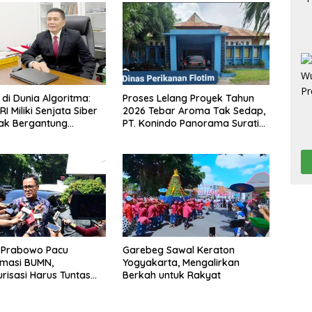
di Dunia Algoritma:
Proses Lelang Proyek Tahun
I Miliki Senjata Siber
2026 Tebar Aroma Tak Sedap,
Tak Bergantung
PT. Konindo Panorama Surati
sing.
Pokja Flotim
 Prabowo Pacu
Garebeg Sawal Keraton
rmasi BUMN,
Yogyakarta, Mengalirkan
urisasi Harus Tuntas
Berkah untuk Rakyat