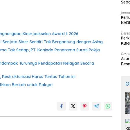
Seba
Nasi
Janua
Perl
KADI
Desem
ghargaan Kinerjaekselen Award II 2026
Perk
ki Senjata Siber Sendiri Tak Bergantung dengan Asing.
KBRI
Indo
oma Tak Sedap, PT. Konindo Panorama Surati Pokja
Desem
Asur
Berdampak Turunnya Pendapatan Nelayan Secara
Resm
estrukturisasi Harus Tuntas Tahun Ini
O
irkan Berkah untuk Rakyat