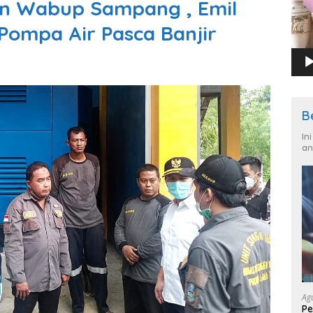
an Wabup Sampang , Emil
Pompa Air Pasca Banjir
B
In
an
Ag
Pe