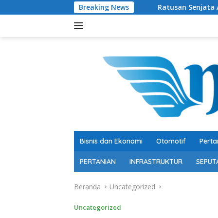
Langsung
Ratusan Senjata Api dan Narkoba Ditemukan
Breaking News
ke
konten
Bisnis dan Ekonomi
Otomotif
Perta
PERTANIAN
INFRASTRUKTUR
SEPUT
Beranda
Uncategorized
Uncategorized