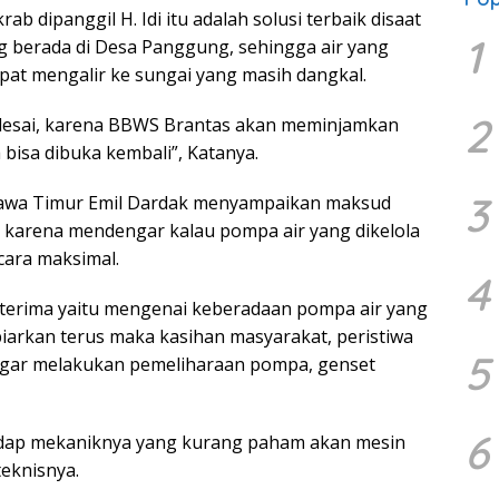
 dipanggil H. Idi itu adalah solusi terbaik disaat
1
g berada di Desa Panggung, sehingga air yang
pat mengalir ke sungai yang masih dangkal.
2
elesai, karena BBWS Brantas akan meminjamkan
bisa dibuka kembali”, Katanya.
3
Jawa Timur Emil Dardak menyampaikan maksud
karena mendengar kalau pompa air yang dikelola
cara maksimal.
4
a terima yaitu mengenai keberadaan pompa air yang
biarkan terus maka kasihan masyarakat, peristiwa
5
t agar melakukan pemeliharaan pompa, genset
6
adap mekaniknya yang kurang paham akan mesin
teknisnya.