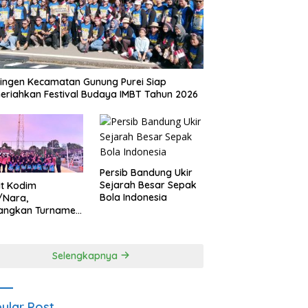
ingen Kecamatan Gunung Purei Siap
riahkan Festival Budaya IMBT Tahun 2026
Persib Bandung Ukir
Sejarah Besar Sepak
it Kodim
Bola Indonesia
/Nara,
angkan Turnamen
 Putri HUT
yangkara ke-80
es Nagan Raya
Selengkapnya
ular Post