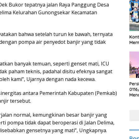
Dek Bukor tepatnya jalan Raya Panggung Desa
 Delima Kelurahan Gunongsekar Kecamatan
yatakan bahwa setelah turun ke bawah, ternyata
Kont
dengan pompa air penyedot banjir yang tidak
Meme
patkan banyak temuan, seperti genset mati, ICU
dak paham teknis, padahal disitu efeknya sangat
 oleh kami”, Ujarnya dengan nada kecewa.
Pers
0116
sinergitas antara Pemerintah Kabupaten (Pemkab)
Men
jir tersebut.
Voli
Bha
Polr
erjalan normal, kemungkinan besar banjir yang
rti pompa tidak dapat beroperasi di Jalan Delima,
disebabkan gensetnya yang mati”, Ungkapnya.
Pop