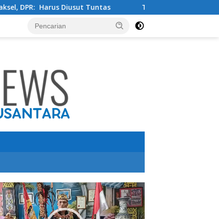
untas
Tingkatkan Kualitas Pendidikan , PT IMIP dan Di
utar
o