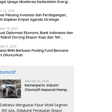
gai Upaya Akselerasi Kedaulatan Energi
onal
ri 12, 2026
uas Peluang Investasi dan Perdagangan,
N Siapkan Empat Agenda Strategis
ber 10, 2025
uat Diplomasi Ekonomi, Bank Indonesia dan
 Rabat Dorong Ekspor Kopi dan Teh
nesia di Maroko
ber 3, 2025
ansi BMN Berbasis Pooling Fund Bencana
i Diluncurkan
tomotif
Februari 25, 2026
Kemenperin: Industri
Otomotif Nasional Mampu
Produksi Mobil Jenis Pick-
ip Sendiri, Tak Perlu Impor