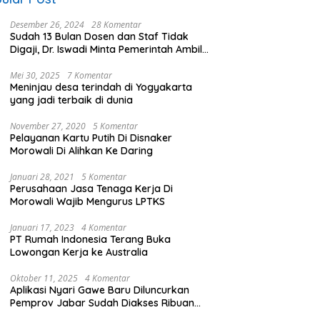
Desember 26, 2024
28 Komentar
Sudah 13 Bulan Dosen dan Staf Tidak
Digaji, Dr. Iswadi Minta Pemerintah Ambil
Alih UMT
Mei 30, 2025
7 Komentar
Meninjau desa terindah di Yogyakarta
yang jadi terbaik di dunia
November 27, 2020
5 Komentar
Pelayanan Kartu Putih Di Disnaker
Morowali Di Alihkan Ke Daring
Januari 28, 2021
5 Komentar
Perusahaan Jasa Tenaga Kerja Di
Morowali Wajib Mengurus LPTKS
Januari 17, 2023
4 Komentar
PT Rumah Indonesia Terang Buka
Lowongan Kerja ke Australia
Oktober 11, 2025
4 Komentar
Aplikasi Nyari Gawe Baru Diluncurkan
Pemprov Jabar Sudah Diakses Ribuan
Pencari Kerja