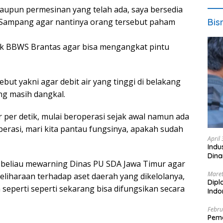
maupun permesinan yang telah ada, saya bersedia
Bis
Sampang agar nantinya orang tersebut paham
ik BBWS Brantas agar bisa mengangkat pintu
ut yakni agar debit air yang tinggi di belakang
ng masih dangkal.
 per detik, mulai beroperasi sejak awal namun ada
perasi, mari kita pantau fungsinya, apakah sudah
April
Indu
Dina
a,beliau mewarning Dinas PU SDA Jawa Timur agar
Maret
liharaan terhadap aset daerah yang dikelolanya,
Dipl
seperti seperti sekarang bisa difungsikan secara
Ind
Febru
Peme