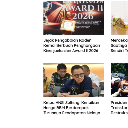
Jejak Pengabdian Raden
Merdeka 
Kemal Berbuah Penghargaan
Saatnya R
Kinerjaekselen Award II 2026
Sendiri 
dengan A
Ketua HNSI Sulteng: Kenaikan
Presiden
Harga BBM Berdampak
Transfo
Turunnya Pendapatan Nelayan
Restrukt
Secara Signifikan
Tahun Ini