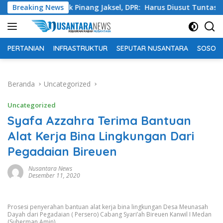
Langsung
asta Pondok Pinang Jaksel, DPR: Harus Diusut Tuntas
Breaking News
ke
konten
PERTANIAN
INFRASTRUKTUR
SEPUTAR NUSANTARA
SOSOK 
Beranda
Uncategorized
Uncategorized
Syafa Azzahra Terima Bantuan
Alat Kerja Bina Lingkungan Dari
Pegadaian Bireuen
Nusantara News
Desember 11, 2020
Prosesi penyerahan bantuan alat kerja bina lingkungan Desa Meunasah
Dayah dari Pegadaian ( Persero) Cabang Syari’ah Bireuen Kanwil I Medan
(Suherman Amin)