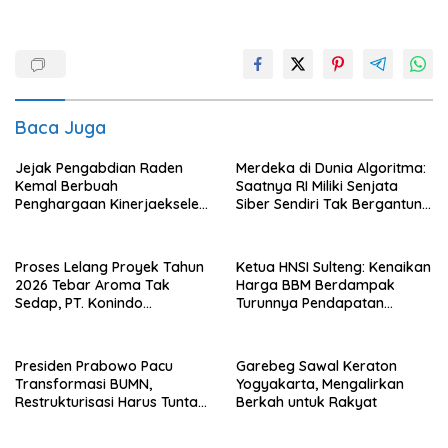
Baca Juga
Jejak Pengabdian Raden
Merdeka di Dunia Algoritma:
Kemal Berbuah
Saatnya RI Miliki Senjata
Penghargaan Kinerjaekselen
Siber Sendiri Tak Bergantung
Award II 2026
dengan Asing.
Proses Lelang Proyek Tahun
Ketua HNSI Sulteng: Kenaikan
2026 Tebar Aroma Tak
Harga BBM Berdampak
Sedap, PT. Konindo
Turunnya Pendapatan
Panorama Surati Pokja
Nelayan Secara Signifikan
Flotim
Presiden Prabowo Pacu
Garebeg Sawal Keraton
Transformasi BUMN,
Yogyakarta, Mengalirkan
Restrukturisasi Harus Tuntas
Berkah untuk Rakyat
Tahun Ini