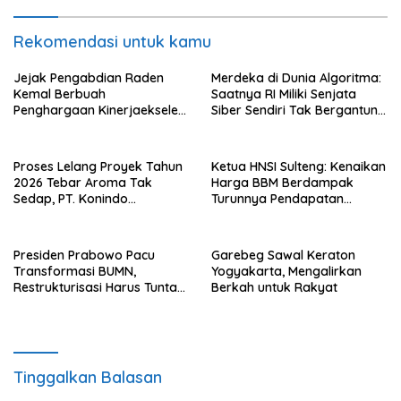
Rekomendasi untuk kamu
Jejak Pengabdian Raden
Merdeka di Dunia Algoritma:
Kemal Berbuah
Saatnya RI Miliki Senjata
Penghargaan Kinerjaekselen
Siber Sendiri Tak Bergantung
Award II 2026
dengan Asing.
Proses Lelang Proyek Tahun
Ketua HNSI Sulteng: Kenaikan
2026 Tebar Aroma Tak
Harga BBM Berdampak
Sedap, PT. Konindo
Turunnya Pendapatan
Panorama Surati Pokja
Nelayan Secara Signifikan
Flotim
Presiden Prabowo Pacu
Garebeg Sawal Keraton
Transformasi BUMN,
Yogyakarta, Mengalirkan
Restrukturisasi Harus Tuntas
Berkah untuk Rakyat
Tahun Ini
Tinggalkan Balasan