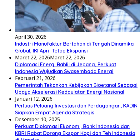
April 30, 2026
Industri Manufaktur Bertahan di Tengah Dinamika
Global, IKI April Tetap Ekspansi
Maret 22, 2026
Maret 22, 2026
Diplomasi Energi Bahlil di Jepang, Perkuat
Indonesia Wujudkan Swasembada Energi
Februari 21, 2026
Pemerintah Tekankan Kebijakan Bioetanol Sebagai
Upaya Akselerasi Kedaulatan Energi Nasional
Januari 12, 2026
Perluas Peluang Investasi dan Perdagangan, KADIN
Siapkan Empat Agenda Strategis
Desember 10, 2025
Perkuat Diplomasi Ekonomi, Bank Indonesia dan
KBRI Rabat Dorong Ekspor Kopi dan Teh Indonesia
di Maroko