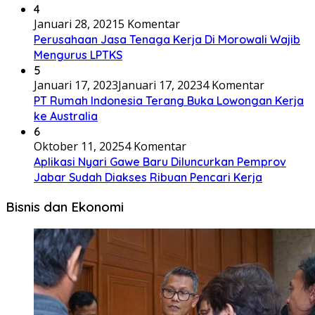
4
Januari 28, 2021
5 Komentar
Perusahaan Jasa Tenaga Kerja Di Morowali Wajib
Mengurus LPTKS
5
Januari 17, 2023
Januari 17, 2023
4 Komentar
PT Rumah Indonesia Terang Buka Lowongan Kerja
ke Australia
6
Oktober 11, 2025
4 Komentar
Aplikasi Nyari Gawe Baru Diluncurkan Pemprov
Jabar Sudah Diakses Ribuan Pencari Kerja
Bisnis dan Ekonomi