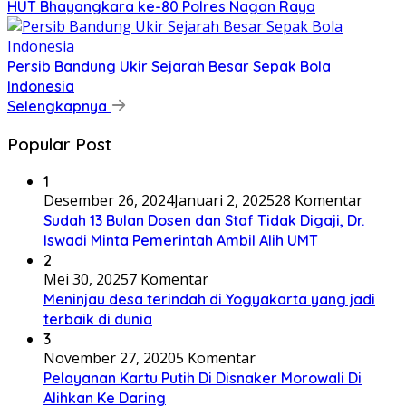
HUT Bhayangkara ke-80 Polres Nagan Raya
Persib Bandung Ukir Sejarah Besar Sepak Bola
Indonesia
Selengkapnya
Popular Post
1
Desember 26, 2024
Januari 2, 2025
28 Komentar
Sudah 13 Bulan Dosen dan Staf Tidak Digaji, Dr.
Iswadi Minta Pemerintah Ambil Alih UMT
2
Mei 30, 2025
7 Komentar
Meninjau desa terindah di Yogyakarta yang jadi
terbaik di dunia
3
November 27, 2020
5 Komentar
Pelayanan Kartu Putih Di Disnaker Morowali Di
Alihkan Ke Daring