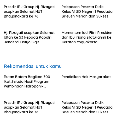
Presdir IRJ Group Hj. Rizayati
Pelepasan Peserta Didik
ucapkan Selamat HUT
Kelas VI SD Negeri 1 Peudada
Bhayangkara ke 76
Bireuen Meriah dan Sukses
Hj. Rizayati ucapkan Selamat
Momentum Idul Fitri, Presiden
Ultah ke 53 kepada Kapolri
dan Ibu Iriana silaturahmi ke
Jenderal Listyo Sigit
Keraton Yogyakarta
Prabowo
Rekomendasi untuk kamu
Rutan Batam Bagikan 300
Pendidikan Hak Masyarakat
Ikat Selada Hasil Program
Pembinaan Hidroponik
Warga Binaan
Presdir IRJ Group Hj. Rizayati
Pelepasan Peserta Didik
ucapkan Selamat HUT
Kelas VI SD Negeri 1 Peudada
Bhayangkara ke 76
Bireuen Meriah dan Sukses