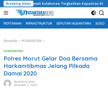
Langsung
ikan Morowali Kolaborasi Tingkatkan Kapasitas 61 Kepala Sekol
Breaking News
ke
konten
PERTANIAN
INFRASTRUKTUR
SEPUTAR NUSANTARA
SOSOK 
Beranda
HUMANIORA
HUMANIORA
Polres Morut Gelar Doa Bersama
Harkamtibmas Jelang Pilkada
Damai 2020
Nusantara News
Desember 5, 2020