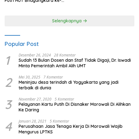
Putri HUT Bhayangkara ke-
80 Polres Nagan Raya
Selengkapnya
Popular Post
1
Desember 26, 2024
28 Komentar
Sudah 13 Bulan Dosen dan Staf Tidak Digaji, Dr. Iswadi
Minta Pemerintah Ambil Alih UMT
2
Mei 30, 2025
7 Komentar
Meninjau desa terindah di Yogyakarta yang jadi
terbaik di dunia
3
November 27, 2020
5 Komentar
Pelayanan Kartu Putih Di Disnaker Morowali Di Alihkan
Ke Daring
4
Januari 28, 2021
5 Komentar
Perusahaan Jasa Tenaga Kerja Di Morowali Wajib
Mengurus LPTKS