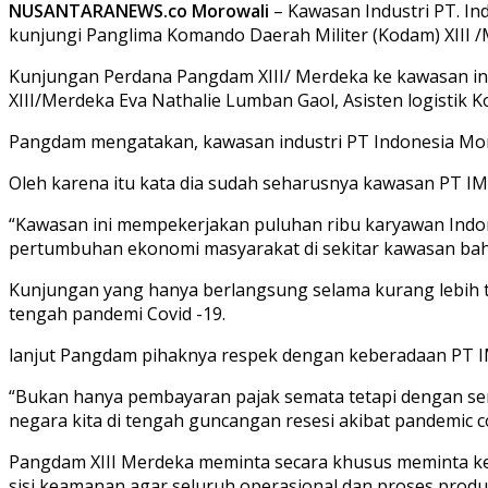
NUSANTARANEWS.co Morowali
– Kawasan Industri PT. In
kunjungi Panglima Komando Daerah Militer (Kodam) XIII 
Kunjungan Perdana Pangdam XIII/ Merdeka ke kawasan indus
XIII/Merdeka Eva Nathalie Lumban Gaol, Asisten logistik 
Pangdam mengatakan, kawasan industri PT Indonesia Morowa
Oleh karena itu kata dia sudah seharusnya kawasan PT IMI
“Kawasan ini mempekerjakan puluhan ribu karyawan Indone
pertumbuhan ekonomi masyarakat di sekitar kawasan bah
Kunjungan yang hanya berlangsung selama kurang lebih 
tengah pandemi Covid -19.
lanjut Pangdam pihaknya respek dengan keberadaan PT 
“Bukan hanya pembayaran pajak semata tetapi dengan sem
negara kita di tengah guncangan resesi akibat pandemic c
Pangdam XIII Merdeka meminta secara khusus meminta ke
sisi keamanan agar seluruh operasional dan proses produk