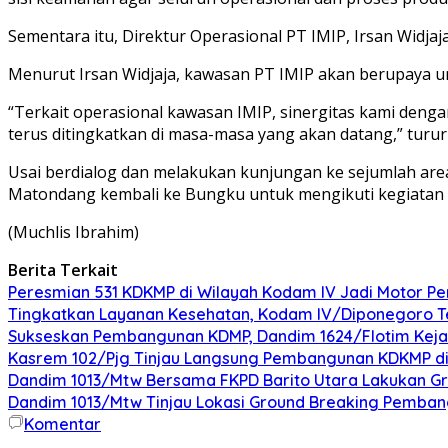
Sementara itu, Direktur Operasional PT IMIP, Irsan Widj
Menurut Irsan Widjaja, kawasan PT IMIP akan berupaya unt
“Terkait operasional kawasan IMIP, sinergitas kami deng
terus ditingkatkan di masa-masa yang akan datang,” turur 
Usai berdialog dan melakukan kunjungan ke sejumlah area
Matondang kembali ke Bungku untuk mengikuti kegiatan i
(Muchlis Ibrahim)
Berita Terkait
Peresmian 531 KDKMP di Wilayah Kodam IV Jadi Motor 
Tingkatkan Layanan Kesehatan, Kodam IV/Diponegoro Te
Sukseskan Pembangunan KDMP, Dandim 1624/Flotim Kejar P
Kasrem 102/Pjg Tinjau Langsung Pembangunan KDKMP di
Dandim 1013/Mtw Bersama FKPD Barito Utara Lakukan Gr
Dandim 1013/Mtw Tinjau Lokasi Ground Breaking Pemba
Komentar