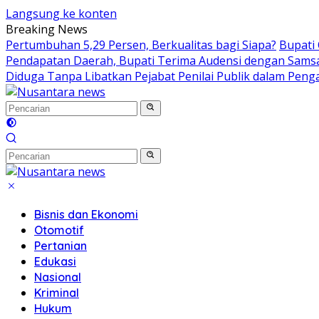
Langsung ke konten
Breaking News
Pertumbuhan 5,29 Persen, Berkualitas bagi Siapa?
Bupati
Pendapatan Daerah, Bupati Terima Audensi dengan Sams
Diduga Tanpa Libatkan Pejabat Penilai Publik dalam Peng
Bisnis dan Ekonomi
Otomotif
Pertanian
Edukasi
Nasional
Kriminal
Hukum