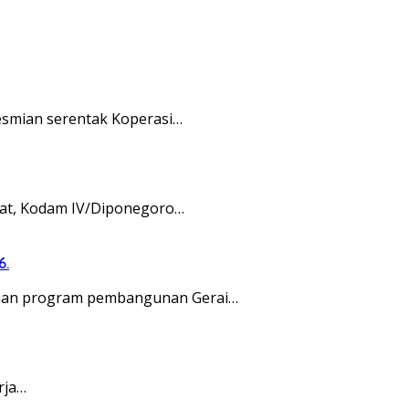
esmian serentak Koperasi…
kat, Kodam IV/Diponegoro…
6.
naan program pembangunan Gerai…
rja…