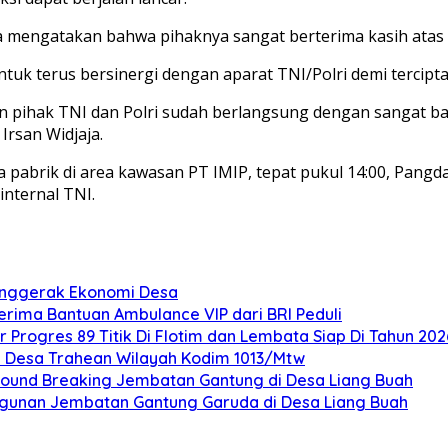
aja mengatakan bahwa pihaknya sangat berterima kasih atas
uk terus bersinergi dengan aparat TNI/Polri demi terciptan
an pihak TNI dan Polri sudah berlangsung dengan sangat ba
Irsan Widjaja.
 pabrik di area kawasan PT IMIP, tepat pukul 14:00, Pang
nternal TNI.
Penggerak Ekonomi Desa
rima Bantuan Ambulance VIP dari BRI Peduli
rogres 89 Titik Di Flotim dan Lembata Siap Di Tahun 202
 Desa Trahean Wilayah Kodim 1013/Mtw
ound Breaking Jembatan Gantung di Desa Liang Buah
ngunan Jembatan Gantung Garuda di Desa Liang Buah