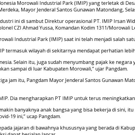
donesia Morowali Industrial Park (IMIP) yang terletak di 
/Merdeka, Mayor Jenderal Santos Gunawan Matondang, Selas
tri ini di sambut Direktur operasional PT. IMIP Irsan Wid
Kolonel CZI Ahmad Yussa, Komandan Kodim 1311/Morowali Let
li Industrial Park (IMIP) saat ini telah menjadi salah sat
P termasuk wilayah di sekitarnya mendapat perhatian lebih
sia. Selain itu, juga sudah menyumbang pajak ke negara y
kan sampai di luar Kabupaten Morowali,” ujar Pangdam.
tiga jam itu, Pangdam Mayor Jenderal Santos Gunawan Ma
IMIP. Dia mengharapkan PT IMIP untuk terus meningkatka
akin banyaknya anak bangsa yang bisa bekerja di sini, i
ovid-19 ini,” ucap Pangdam.
pada jajaran di bawahnya khususnya yang berada di Kabu
si dapat berjalan lancar.