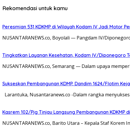
Rekomendasi untuk kamu
Peresmian 531 KDKMP di Wilayah Kodam IV Jadi Motor 
NUSANTARANEWS.co, Boyolali — Pangdam IV/Diponegoro Ma
Tingkatkan Layanan Kesehatan, Kodam IV/Diponegoro Te
NUSANTARANEWS.co, Semarang — Dalam upaya memperkuat 
Sukseskan Pembangunan KDMP, Dandim 1624/Flotim Kejar P
Larantuka, Nusantaranews.co -Dalam rangka menyukses
Kasrem 102/Pjg Tinjau Langsung Pembangunan KDKMP di
NUSANTARANEWS.co, Barito Utara – Kepala Staf Korem Inf