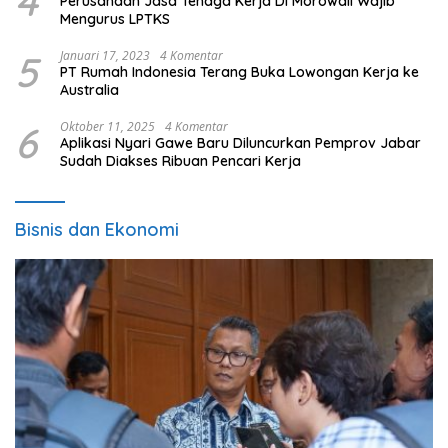
4
Perusahaan Jasa Tenaga Kerja Di Morowali Wajib
Mengurus LPTKS
5
Januari 17, 2023
4 Komentar
PT Rumah Indonesia Terang Buka Lowongan Kerja ke
Australia
6
Oktober 11, 2025
4 Komentar
Aplikasi Nyari Gawe Baru Diluncurkan Pemprov Jabar
Sudah Diakses Ribuan Pencari Kerja
Bisnis dan Ekonomi