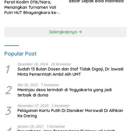
Besar Sepak Bola Indonesia
Persit Kodim 0116/Nara,
Menangkan Turnamen Voli
Putri HUT Bhayangkara ke-
80 Polres Nagan Raya
Selengkapnya
Popular Post
1
Desember 26, 2024
28 Komentar
Sudah 13 Bulan Dosen dan Staf Tidak Digaji, Dr. Iswadi
Minta Pemerintah Ambil Alih UMT
2
Mei 30, 2025
7 Komentar
Meninjau desa terindah di Yogyakarta yang jadi
terbaik di dunia
3
November 27, 2020
5 Komentar
Pelayanan Kartu Putih Di Disnaker Morowali Di Alihkan
Ke Daring
Januari 28, 2021
5 Komentar