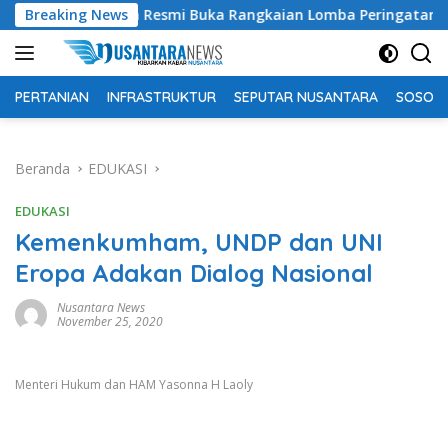
Langsung
latan Resmi Buka Rangkaian Lomba Peringatan HUT RI ke-81 T
Breaking News
ke
konten
PERTANIAN
INFRASTRUKTUR
SEPUTAR NUSANTARA
SOSOK 
Beranda
EDUKASI
EDUKASI
Kemenkumham, UNDP dan UNI
Eropa Adakan Dialog Nasional
Nusantara News
November 25, 2020
Menteri Hukum dan HAM Yasonna H Laoly