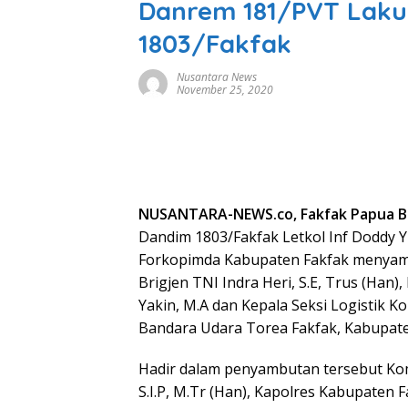
Danrem 181/PVT Laku
1803/Fakfak
Nusantara News
November 25, 2020
NUSANTARA-NEWS.co, Fakfak Papua B
Dandim 1803/Fakfak Letkol Inf Doddy Yu
Forkopimda Kabupaten Fakfak menyam
Brigjen TNI Indra Heri, S.E, Trus (Han),
Yakin, M.A dan Kepala Seksi Logistik K
Bandara Udara Torea Fakfak, Kabupaten
Hadir dalam penyambutan tersebut Ko
S.I.P, M.Tr (Han), Kapolres Kabupaten 