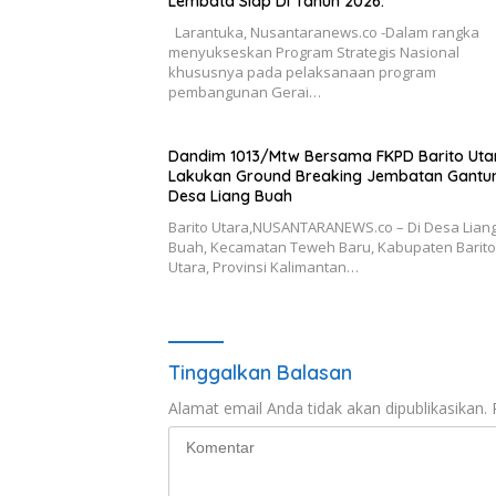
Lembata Siap Di Tahun 2026.
Larantuka, Nusantaranews.co -Dalam rangka
menyukseskan Program Strategis Nasional
khususnya pada pelaksanaan program
pembangunan Gerai…
Dandim 1013/Mtw Bersama FKPD Barito Uta
Lakukan Ground Breaking Jembatan Gantun
Desa Liang Buah
Barito Utara,NUSANTARANEWS.co – Di Desa Lian
Buah, Kecamatan Teweh Baru, Kabupaten Barito
Utara, Provinsi Kalimantan…
Tinggalkan Balasan
Alamat email Anda tidak akan dipublikasikan.