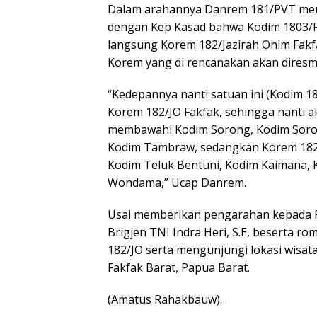
Dalam arahannya Danrem 181/PVT men
dengan Kep Kasad bahwa Kodim 1803/Fa
langsung Korem 182/Jazirah Onim Fakf
Korem yang di rencanakan akan diresm
“Kedepannya nanti satuan ini (Kodim 1
Korem 182/JO Fakfak, sehingga nanti
membawahi Kodim Sorong, Kodim Soron
Kodim Tambraw, sedangkan Korem 182
Kodim Teluk Bentuni, Kodim Kaimana, 
Wondama,” Ucap Danrem.
Usai memberikan pengarahan kepada P
Brigjen TNI Indra Heri, S.E, beserta
182/JO serta mengunjungi lokasi wisat
Fakfak Barat, Papua Barat.
(Amatus Rahakbauw).