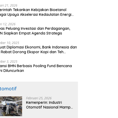
ari 21, 2026
rintah Tekankan Kebijakan Bioetanol
gai Upaya Akselerasi Kedaulatan Energi
onal
ri 12, 2026
uas Peluang Investasi dan Perdagangan,
N Siapkan Empat Agenda Strategis
ber 10, 2025
uat Diplomasi Ekonomi, Bank Indonesia dan
 Rabat Dorong Ekspor Kopi dan Teh
nesia di Maroko
ber 3, 2025
ansi BMN Berbasis Pooling Fund Bencana
i Diluncurkan
tomotif
Februari 25, 2026
Kemenperin: Industri
Otomotif Nasional Mampu
Produksi Mobil Jenis Pick-
ip Sendiri, Tak Perlu Impor