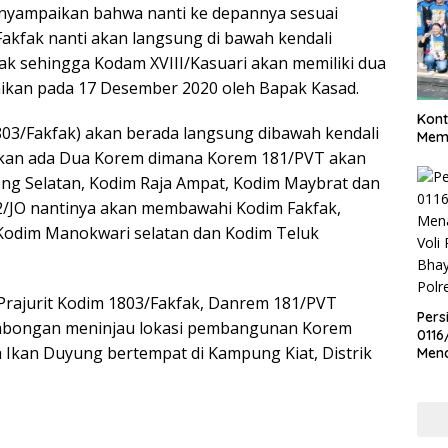
yampaikan bahwa nanti ke depannya sesuai
kfak nanti akan langsung di bawah kendali
ak sehingga Kodam XVIII/Kasuari akan memiliki dua
ikan pada 17 Desember 2020 oleh Bapak Kasad.
Kont
803/Fakfak) akan berada langsung dibawah kendali
Meme
 akan ada Dua Korem dimana Korem 181/PVT akan
g Selatan, Kodim Raja Ampat, Kodim Maybrat dan
/JO nantinya akan membawahi Kodim Fakfak,
Kodim Manokwari selatan dan Kodim Teluk
rajurit Kodim 1803/Fakfak, Danrem 181/PVT
Pers
 rombongan meninjau lokasi pembangunan Korem
0116
a Ikan Duyung bertempat di Kampung Kiat, Distrik
Men
Voli
Bha
Polr