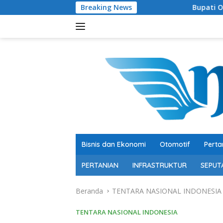
Langsung
Breaking News
Bupati OKU Selatan Resmi B
ke
konten
Bisnis dan Ekonomi
Otomotif
Perta
PERTANIAN
INFRASTRUKTUR
SEPUT
Beranda
TENTARA NASIONAL INDONESIA
TENTARA NASIONAL INDONESIA