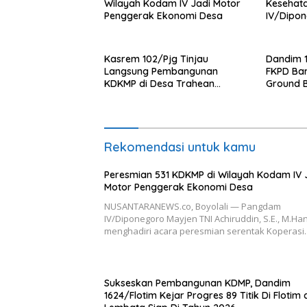
Wilayah Kodam IV Jadi Motor
Kesehat
Penggerak Ekonomi Desa
IV/Dipon
Ambulanc
Kasrem 102/Pjg Tinjau
Dandim 
Langsung Pembangunan
FKPD Bar
KDKMP di Desa Trahean
Ground 
Wilayah Kodim 1013/Mtw
Gantung 
Rekomendasi untuk kamu
Peresmian 531 KDKMP di Wilayah Kodam IV 
Motor Penggerak Ekonomi Desa
NUSANTARANEWS.co, Boyolali — Pangdam
IV/Diponegoro Mayjen TNI Achiruddin, S.E., M.Han
menghadiri acara peresmian serentak Koperas
Sukseskan Pembangunan KDMP, Dandim
1624/Flotim Kejar Progres 89 Titik Di Flotim