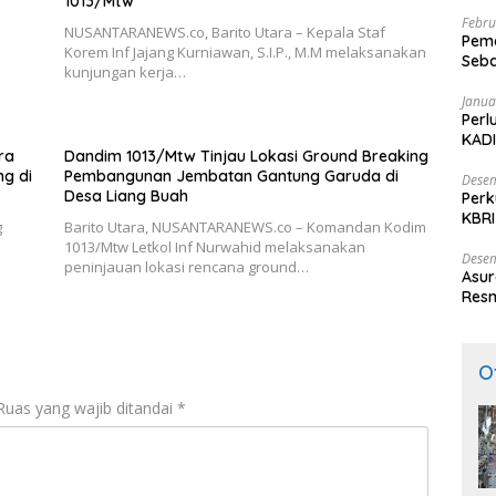
1013/Mtw
Febru
NUSANTARANEWS.co, Barito Utara – Kepala Staf
Peme
Korem Inf Jajang Kurniawan, S.I.P., M.M melaksanakan
Seba
kunjungan kerja…
Nasi
Janua
Perl
KADI
ra
Dandim 1013/Mtw Tinjau Lokasi Ground Breaking
g di
Pembangunan Jembatan Gantung Garuda di
Desem
Desa Liang Buah
Perk
KBRI
g
Barito Utara, NUSANTARANEWS.co – Komandan Kodim
Indo
1013/Mtw Letkol Inf Nurwahid melaksanakan
Desem
peninjauan lokasi rencana ground…
Asur
Resm
O
Ruas yang wajib ditandai
*