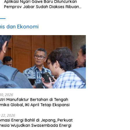
Aplikasi Nyari Gawe Baru Diluncurkan
Pemprov Jabar Sudah Diakses Ribuan
Pencari Kerja
nis dan Ekonomi
 30, 2026
stri Manufaktur Bertahan di Tengah
mika Global, IKI April Tetap Ekspansi
 22, 2026
omasi Energi Bahlil di Jepang, Perkuat
onesia Wujudkan Swasembada Energi