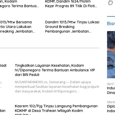
6
an, Kodam
KDMP, Dandim 1624/Flotim
egoro Terima Bantuan
Kejar Progres 89 Titik Di Flotim
e VIP dari BRI Peduli
dan Lembata Siap Di Tahun
2026.
1013/Mtw Bersama
Dandim 1013/Mtw Tinjau Lokasi
Bis
ito Utara Lakukan
Ground Breaking
Breaking Jembatan
Pembangunan Jembatan
di Desa Liang Buah
Gantung Garuda di Desa Liang
Buah
Jadi
Tingkatkan Layanan Kesehatan, Kodam
IV/Diponegoro Terima Bantuan Ambulance VIP
dari BRI Peduli
.,
NUSANTARANEWS.co, Semarang — Dalam upaya
April
i…
memperkuat fasilitas layanan kesehatan bagi prajurit
Indu
dan masyarakat, Kodam IV/Diponegoro…
Dina
Maret
Kasrem 102/Pjg Tinjau Langsung Pembangunan
Dipl
 dan
KDKMP di Desa Trahean Wilayah Kodim
Ind