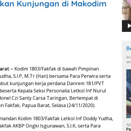
kan Kunjungan di Makodim
B
In
an
arat –
Kodim 1803/Fakfak di bawah Pimpinan
dha, S.I.P, M.Tr (Han) bersama Para Perwira serta
but kunjungan kerja perdana Danrem 181/PVT
 beserta Kepala Seksi Personalia Letkol Inf Nurul
olonel Czi Santy Carsa Taringan, Bertempat di
 Fakfak, Papua Barat, Selasa (24/11/2020).
mandan Kodim 1803/Fakfak Letkol Inf Doddy Yudha,
Ag
Fakfak AKBP Ongki Isgunawan, S.I.K, serta Para
Pe