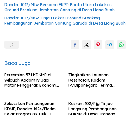
Dandim 1013/Mtw Bersama FKPD Barito Utara Lakukan
Ground Breaking Jembatan Gantung di Desa Liang Buah
Dandim 1013/Mtw Tinjau Lokasi Ground Breaking
Pembangunan Jembatan Gantung Garuda di Desa Liang Buah
Baca Juga
Peresmian 531 KDKMP di
Tingkatkan Layanan
Wilayah Kodam IV Jadi
Kesehatan, Kodam
Motor Penggerak Ekonomi
IV/Diponegoro Terima
Desa
Bantuan Ambulance VIP dari
BRI Peduli
Sukseskan Pembangunan
Kasrem 102/Pjg Tinjau
KDMP, Dandim 1624/Flotim
Langsung Pembangunan
Kejar Progres 89 Titik Di
KDKMP di Desa Trahean
Flotim dan Lembata Siap Di
Wilayah Kodim 1013/Mtw
Tahun 2026.