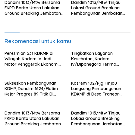
Dandim 1013/Mtw Bersama
Dandim 1013/Mtw Tinjau
FKPD Barito Utara Lakukan
Lokasi Ground Breaking
Ground Breaking Jembatan
Pembangunan Jembatan
Gantung di Desa Liang Buah
Gantung Garuda di Desa
Liang Buah
Rekomendasi untuk kamu
Peresmian 531 KDKMP di
Tingkatkan Layanan
Wilayah Kodam IV Jadi
Kesehatan, Kodam
Motor Penggerak Ekonomi
IV/Diponegoro Terima
Desa
Bantuan Ambulance VIP dari
BRI Peduli
Sukseskan Pembangunan
Kasrem 102/Pjg Tinjau
KDMP, Dandim 1624/Flotim
Langsung Pembangunan
Kejar Progres 89 Titik Di
KDKMP di Desa Trahean
Flotim dan Lembata Siap Di
Wilayah Kodim 1013/Mtw
Tahun 2026.
Dandim 1013/Mtw Bersama
Dandim 1013/Mtw Tinjau
FKPD Barito Utara Lakukan
Lokasi Ground Breaking
Ground Breaking Jembatan
Pembangunan Jembatan
Gantung di Desa Liang Buah
Gantung Garuda di Desa
Liang Buah