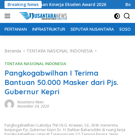
Langsung
hargaan Kinerja Ekselen Award 2026
Breaking News
Bolehkah mencab
ke
konten
PERTANIAN
INFRASTRUKTUR
SEPUTAR NUSANTARA
SOSOK 
Beranda
TENTARA NASIONAL INDONESIA
TENTARA NASIONAL INDONESIA
Pangkogabwilhan I Terima
Bantuan 50.000 Masker dari Pjs.
Gubernur Kepri
Nusantara News
November 24, 2020
Pangkogabwilhan I Laksdya TNI I.N.G. Ariawan, S.E., M.M. menerima
kunjungan Pjs. Gubernur Kepri Dr. H. Bahtiar Baharuddin di ruang kerja
Pangkogabwilhan I Jalan M.T.Haryono km 3,5 Tanjung Pinang, Senin