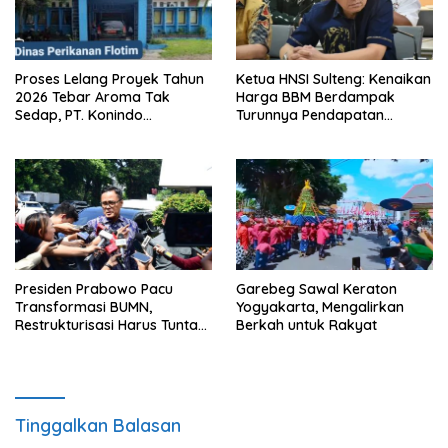
Proses Lelang Proyek Tahun
Ketua HNSI Sulteng: Kenaikan
2026 Tebar Aroma Tak
Harga BBM Berdampak
Sedap, PT. Konindo
Turunnya Pendapatan
Panorama Surati Pokja
Nelayan Secara Signifikan
Flotim
Presiden Prabowo Pacu
Garebeg Sawal Keraton
Transformasi BUMN,
Yogyakarta, Mengalirkan
Restrukturisasi Harus Tuntas
Berkah untuk Rakyat
Tahun Ini
Tinggalkan Balasan