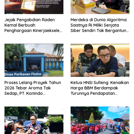
Jejak Pengabdian Raden
Merdeka di Dunia Algoritma:
Kemal Berbuah
Saatnya RI Miliki Senjata
Penghargaan Kinerjaekselen
Siber Sendiri Tak Bergantung
Award II 2026
dengan Asing.
Proses Lelang Proyek Tahun
Ketua HNSI Sulteng: Kenaikan
2026 Tebar Aroma Tak
Harga BBM Berdampak
Sedap, PT. Konindo
Turunnya Pendapatan
Panorama Surati Pokja
Nelayan Secara Signifikan
Flotim