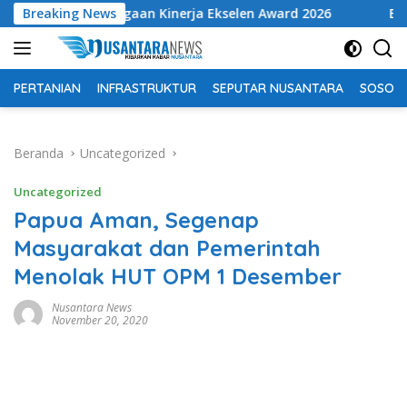
Langsung
ghargaan Kinerja Ekselen Award 2026
Breaking News
Bolehkah menca
ke
konten
PERTANIAN
INFRASTRUKTUR
SEPUTAR NUSANTARA
SOSOK 
Beranda
Uncategorized
Uncategorized
Papua Aman, Segenap
Masyarakat dan Pemerintah
Menolak HUT OPM 1 Desember
Nusantara News
November 20, 2020