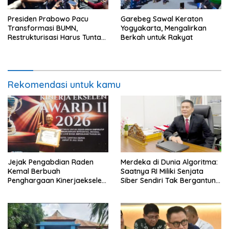
Presiden Prabowo Pacu
Garebeg Sawal Keraton
Transformasi BUMN,
Yogyakarta, Mengalirkan
Restrukturisasi Harus Tuntas
Berkah untuk Rakyat
Tahun Ini
Rekomendasi untuk kamu
Jejak Pengabdian Raden
Merdeka di Dunia Algoritma:
Kemal Berbuah
Saatnya RI Miliki Senjata
Penghargaan Kinerjaekselen
Siber Sendiri Tak Bergantung
Award II 2026
dengan Asing.