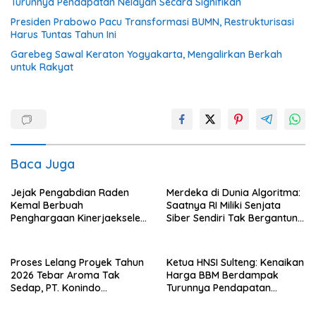
Turunnya Pendapatan Nelayan Secara Signifikan
Presiden Prabowo Pacu Transformasi BUMN, Restrukturisasi
Harus Tuntas Tahun Ini
Garebeg Sawal Keraton Yogyakarta, Mengalirkan Berkah
untuk Rakyat
Baca Juga
Jejak Pengabdian Raden
Merdeka di Dunia Algoritma:
Kemal Berbuah
Saatnya RI Miliki Senjata
Penghargaan Kinerjaekselen
Siber Sendiri Tak Bergantung
Award II 2026
dengan Asing.
Proses Lelang Proyek Tahun
Ketua HNSI Sulteng: Kenaikan
2026 Tebar Aroma Tak
Harga BBM Berdampak
Sedap, PT. Konindo
Turunnya Pendapatan
Panorama Surati Pokja
Nelayan Secara Signifikan
Flotim