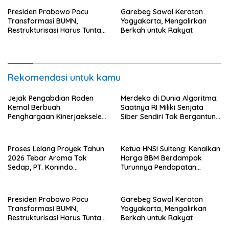
Presiden Prabowo Pacu
Garebeg Sawal Keraton
Transformasi BUMN,
Yogyakarta, Mengalirkan
Restrukturisasi Harus Tuntas
Berkah untuk Rakyat
Tahun Ini
Rekomendasi untuk kamu
Jejak Pengabdian Raden
Merdeka di Dunia Algoritma:
Kemal Berbuah
Saatnya RI Miliki Senjata
Penghargaan Kinerjaekselen
Siber Sendiri Tak Bergantung
Award II 2026
dengan Asing.
Proses Lelang Proyek Tahun
Ketua HNSI Sulteng: Kenaikan
2026 Tebar Aroma Tak
Harga BBM Berdampak
Sedap, PT. Konindo
Turunnya Pendapatan
Panorama Surati Pokja
Nelayan Secara Signifikan
Flotim
Presiden Prabowo Pacu
Garebeg Sawal Keraton
Transformasi BUMN,
Yogyakarta, Mengalirkan
Restrukturisasi Harus Tuntas
Berkah untuk Rakyat
Tahun Ini