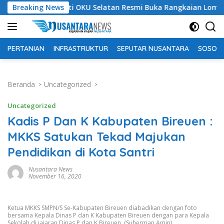
Langsung
Bupati OKU Selatan Resmi Buka Rangkaian Lomba Peringatan
Breaking News
ke
konten
PERTANIAN
INFRASTRUKTUR
SEPUTAR NUSANTARA
SOSOK 
Beranda
Uncategorized
Uncategorized
Kadis P Dan K Kabupaten Bireuen :
MKKS Satukan Tekad Majukan
Pendidikan di Kota Santri
Nusantara News
November 16, 2020
Ketua MKKS SMPN/S Se-Kabupaten Bireuen diabadikan dengan foto
bersama Kepala Dinas P dan K Kabupaten Bireuen dengan para Kepala
Sekolah di jajaran Dinas P dan K Bireuen. (Suherman Amin)