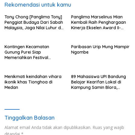
Rekomendasi untuk kamu
Tony Chong [Panglima Tony]
Panglima Marselinus Mian
Penggiat Budaya Dari Sabah
Kembali Raih Penghargaan
Malaysia, Jaga Nilai Luhur di
Kinerja Ekselen Award II-
Tengah Arus Globalisasi
2026
Kontingen Kecamatan
Paribasan Urip Mung Mampir
Gunung Purei Siap
Ngombe
Memeriahkan Festival
Budaya IMBT Tahun 2026
Menikmati keindahan vihara
89 Mahasiswa UPI Bandung
ikonik khas Tionghoa di
Belajar Kearifan Lokal di
Medan
Kampung Samin Blora,
Sedulur Sikep Minta Budaya
Tak Sekadar Dijadikan
Slogan
Tinggalkan Balasan
Alamat email Anda tidak akan dipublikasikan.
Ruas yang wajib
ditandai
*