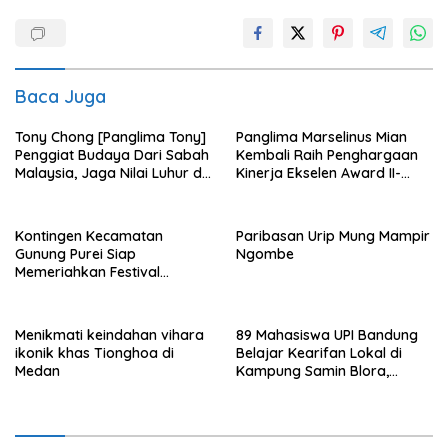
Baca Juga
Tony Chong [Panglima Tony]
Panglima Marselinus Mian
Penggiat Budaya Dari Sabah
Kembali Raih Penghargaan
Malaysia, Jaga Nilai Luhur di
Kinerja Ekselen Award II-
Tengah Arus Globalisasi
2026
Kontingen Kecamatan
Paribasan Urip Mung Mampir
Gunung Purei Siap
Ngombe
Memeriahkan Festival
Budaya IMBT Tahun 2026
Menikmati keindahan vihara
89 Mahasiswa UPI Bandung
ikonik khas Tionghoa di
Belajar Kearifan Lokal di
Medan
Kampung Samin Blora,
Sedulur Sikep Minta Budaya
Tak Sekadar Dijadikan
Slogan