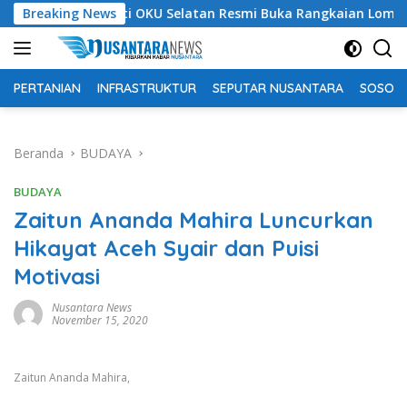
Langsung
Bupati OKU Selatan Resmi Buka Rangkaian Lomba Peringatan 
Breaking News
ke
konten
PERTANIAN
INFRASTRUKTUR
SEPUTAR NUSANTARA
SOSOK 
Beranda
BUDAYA
BUDAYA
Zaitun Ananda Mahira Luncurkan
Hikayat Aceh Syair dan Puisi
Motivasi
Nusantara News
November 15, 2020
Zaitun Ananda Mahira,