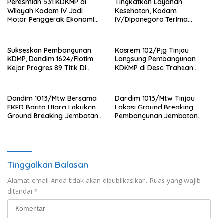
Peresmian 531 KDKMP di
Tingkatkan Layanan
Wilayah Kodam IV Jadi
Kesehatan, Kodam
Motor Penggerak Ekonomi
IV/Diponegoro Terima
Desa
Bantuan Ambulance VIP dari
BRI Peduli
Sukseskan Pembangunan
Kasrem 102/Pjg Tinjau
KDMP, Dandim 1624/Flotim
Langsung Pembangunan
Kejar Progres 89 Titik Di
KDKMP di Desa Trahean
Flotim dan Lembata Siap Di
Wilayah Kodim 1013/Mtw
Tahun 2026.
Dandim 1013/Mtw Bersama
Dandim 1013/Mtw Tinjau
FKPD Barito Utara Lakukan
Lokasi Ground Breaking
Ground Breaking Jembatan
Pembangunan Jembatan
Gantung di Desa Liang Buah
Gantung Garuda di Desa
Liang Buah
Tinggalkan Balasan
Alamat email Anda tidak akan dipublikasikan.
Ruas yang wajib
ditandai
*