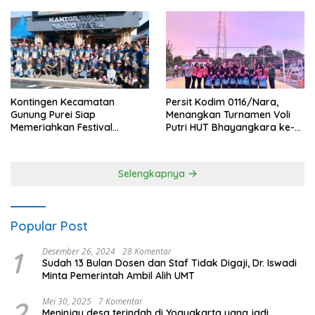
Kontingen Kecamatan
Persit Kodim 0116/Nara,
Gunung Purei Siap
Menangkan Turnamen Voli
Memeriahkan Festival
Putri HUT Bhayangkara ke-
Budaya IMBT Tahun 2026
80 Polres Nagan Raya
Selengkapnya
Popular Post
1
Desember 26, 2024
28 Komentar
Sudah 13 Bulan Dosen dan Staf Tidak Digaji, Dr. Iswadi
Minta Pemerintah Ambil Alih UMT
2
Mei 30, 2025
7 Komentar
Meninjau desa terindah di Yogyakarta yang jadi