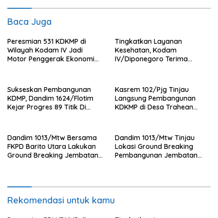
Baca Juga
Peresmian 531 KDKMP di
Tingkatkan Layanan
Wilayah Kodam IV Jadi
Kesehatan, Kodam
Motor Penggerak Ekonomi
IV/Diponegoro Terima
Desa
Bantuan Ambulance VIP dari
BRI Peduli
Sukseskan Pembangunan
Kasrem 102/Pjg Tinjau
KDMP, Dandim 1624/Flotim
Langsung Pembangunan
Kejar Progres 89 Titik Di
KDKMP di Desa Trahean
Flotim dan Lembata Siap Di
Wilayah Kodim 1013/Mtw
Tahun 2026.
Dandim 1013/Mtw Bersama
Dandim 1013/Mtw Tinjau
FKPD Barito Utara Lakukan
Lokasi Ground Breaking
Ground Breaking Jembatan
Pembangunan Jembatan
Gantung di Desa Liang Buah
Gantung Garuda di Desa
Liang Buah
Rekomendasi untuk kamu