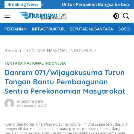
Langsung
arga
Breaking News
Untuk Perbaikan Bangsa ke Depan, Ketum DPP Pur
ke
konten
PERTANIAN
INFRASTRUKTUR
SEPUTAR NUSANTARA
SOSOK 
Beranda
TENTARA NASIONAL INDONESIA
TENTARA NASIONAL INDONESIA
Danrem 071/Wijayakusuma Turun
Tangan Bantu Pembangunan
Sentra Perekonomian Masyarakat
Nusantara News
November 9, 2020
Komandan Korem 071/Wijayakusuma Kolonel Inf Dwi Lagan Safrudin, S.I.P.
mengecek dan meninjau sejauh mana proses pembangunan sedang
berjalan, juga secara langsung turun tangan ikut bekerja menyemangati