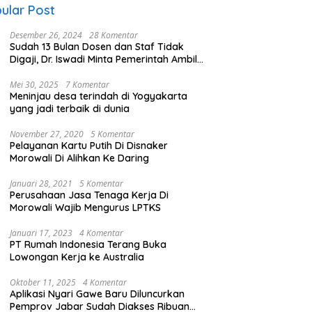
ular Post
Desember 26, 2024
28 Komentar
Sudah 13 Bulan Dosen dan Staf Tidak
Digaji, Dr. Iswadi Minta Pemerintah Ambil
Alih UMT
Mei 30, 2025
7 Komentar
Meninjau desa terindah di Yogyakarta
yang jadi terbaik di dunia
November 27, 2020
5 Komentar
Pelayanan Kartu Putih Di Disnaker
Morowali Di Alihkan Ke Daring
Januari 28, 2021
5 Komentar
Perusahaan Jasa Tenaga Kerja Di
Morowali Wajib Mengurus LPTKS
Januari 17, 2023
4 Komentar
PT Rumah Indonesia Terang Buka
Lowongan Kerja ke Australia
Oktober 11, 2025
4 Komentar
Aplikasi Nyari Gawe Baru Diluncurkan
Pemprov Jabar Sudah Diakses Ribuan