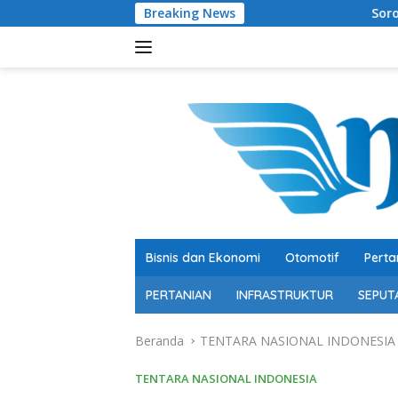
Langsung
Breaking News
Soroti Belanja Modal Pe
ke
konten
Bisnis dan Ekonomi
Otomotif
Perta
PERTANIAN
INFRASTRUKTUR
SEPUT
Beranda
TENTARA NASIONAL INDONESIA
TENTARA NASIONAL INDONESIA