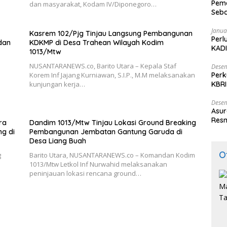
Peme
dan masyarakat, Kodam IV/Diponegoro…
Seba
Nasi
Janua
Kasrem 102/Pjg Tinjau Langsung Pembangunan
Perl
 dan
KDKMP di Desa Trahean Wilayah Kodim
KADI
1013/Mtw
NUSANTARANEWS.co, Barito Utara – Kepala Staf
Desem
Perk
Korem Inf Jajang Kurniawan, S.I.P., M.M melaksanakan
KBRI
kunjungan kerja…
Indo
Desem
Asur
Resm
ra
Dandim 1013/Mtw Tinjau Lokasi Ground Breaking
g di
Pembangunan Jembatan Gantung Garuda di
Desa Liang Buah
O
g
Barito Utara, NUSANTARANEWS.co – Komandan Kodim
1013/Mtw Letkol Inf Nurwahid melaksanakan
peninjauan lokasi rencana ground…