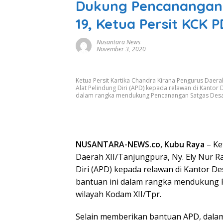
Dukung Pencanangan 
19, Ketua Persit KCK 
Nusantara News
November 3, 2020
Ketua Persit Kartika Chandra Kirana Pengurus Daer
Alat Pelindung Diri (APD) kepada relawan di Kantor 
dalam rangka mendukung Pencanangan Satgas Desa T
NUSANTARA-NEWS.co, Kubu Raya
– Ke
Daerah XII/Tanjungpura, Ny. Ely Nur 
Diri (APD) kepada relawan di Kantor De
bantuan ini dalam rangka mendukung 
wilayah Kodam XII/Tpr.
Selain memberikan bantuan APD, dalam