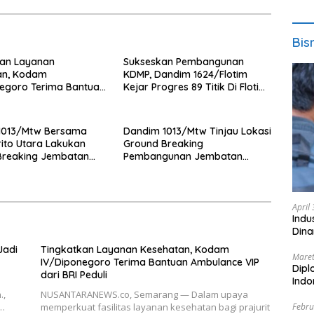
Bis
kan Layanan
Sukseskan Pembangunan
an, Kodam
KDMP, Dandim 1624/Flotim
egoro Terima Bantuan
Kejar Progres 89 Titik Di Flotim
e VIP dari BRI Peduli
dan Lembata Siap Di Tahun
2026.
1013/Mtw Bersama
Dandim 1013/Mtw Tinjau Lokasi
ito Utara Lakukan
Ground Breaking
Breaking Jembatan
Pembangunan Jembatan
di Desa Liang Buah
Gantung Garuda di Desa Liang
Buah
April
Indu
Dina
Jadi
Tingkatkan Layanan Kesehatan, Kodam
Maret
IV/Diponegoro Terima Bantuan Ambulance VIP
Dipl
dari BRI Peduli
Ind
.,
NUSANTARANEWS.co, Semarang — Dalam upaya
Febru
i…
memperkuat fasilitas layanan kesehatan bagi prajurit