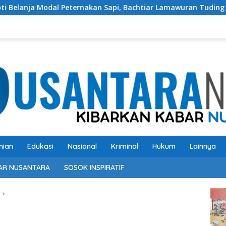
ternakan Sapi, Bachtiar Lamawuran Tuding Pemda Flotim Lakuk
nian
Edukasi
Nasional
Kriminal
Hukum
Lainnya
AR NUSANTARA
SOSOK INSPIRATIF
Pem
Vide