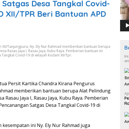
Satgas Desa Tangkal Covid-
PD XII/TPR Beri Bantuan APD
ah XII/Tanjungpura, Ny. Ely Nur Rahmad memberikan bantuan berupa
B
Desa Rasau Jaya I, Rasau Jaya, Kubu Raya. Pemberian bantuan ini
angkal Covid-19 di wilayah Kodam XII/Tpr.
In
an
tua Persit Kartika Chandra Kirana Pengurus
Rahmad memberikan bantuan berupa Alat Pelindung
Ag
sa Rasau Jaya I, Rasau Jaya, Kubu Raya. Pemberian
Pe
Ra
Pencanangan Satgas Desa Tangkal Covid-19 di
2
 kesempatan ini Ny. Ely Nur Rahmad juga