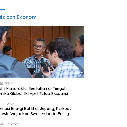
Pencari Kerja
nis dan Ekonomi
 30, 2026
stri Manufaktur Bertahan di Tengah
mika Global, IKI April Tetap Ekspansi
 22, 2026
omasi Energi Bahlil di Jepang, Perkuat
onesia Wujudkan Swasembada Energi
ari 21, 2026