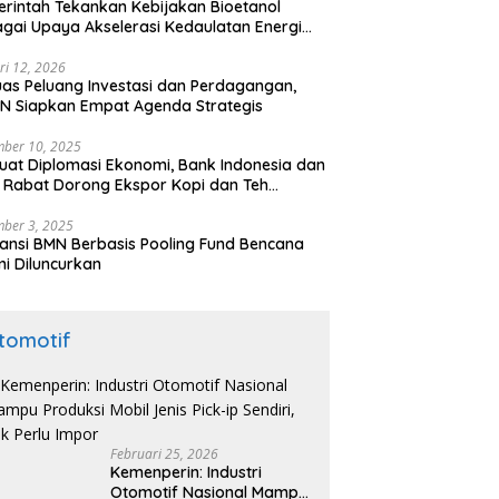
rintah Tekankan Kebijakan Bioetanol
gai Upaya Akselerasi Kedaulatan Energi
onal
ri 12, 2026
uas Peluang Investasi dan Perdagangan,
N Siapkan Empat Agenda Strategis
ber 10, 2025
uat Diplomasi Ekonomi, Bank Indonesia dan
 Rabat Dorong Ekspor Kopi dan Teh
nesia di Maroko
ber 3, 2025
ansi BMN Berbasis Pooling Fund Bencana
i Diluncurkan
tomotif
Februari 25, 2026
Kemenperin: Industri
Otomotif Nasional Mampu