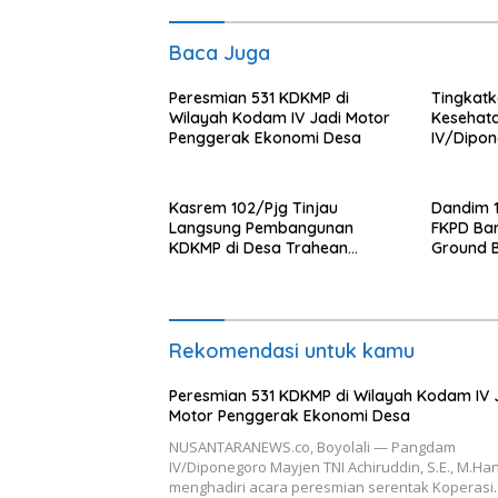
Baca Juga
Peresmian 531 KDKMP di
Tingkat
Wilayah Kodam IV Jadi Motor
Kesehat
Penggerak Ekonomi Desa
IV/Dipon
Ambulanc
Kasrem 102/Pjg Tinjau
Dandim 
Langsung Pembangunan
FKPD Bar
KDKMP di Desa Trahean
Ground 
Wilayah Kodim 1013/Mtw
Gantung 
Rekomendasi untuk kamu
Peresmian 531 KDKMP di Wilayah Kodam IV 
Motor Penggerak Ekonomi Desa
NUSANTARANEWS.co, Boyolali — Pangdam
IV/Diponegoro Mayjen TNI Achiruddin, S.E., M.Han
menghadiri acara peresmian serentak Koperas