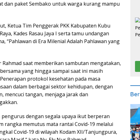
pat dan paket Sembako untuk warga kurang mampu
ut, Ketua Tim Penggerak PKK Kabupaten Kubu
Raya, Kades Rasau Jaya I serta tamu undangan
ema, “Pahlawan di Era Milenial Adalah Pahlawan yang
 Nur Rahmad saat memberikan sambutan mengatakan,
bersama yang hingga sampai saat ini masih
. Penerapan protokol kesehatan pada masa
iasaan dalam berbagai sektor kehidupan, dengan
Ber
n, mencuci tangan, menjaga jarak dan
gakkan.
ta pengurus dengan segala upaya ikut berperan
m rangka memutus mata rantai Covid-19 melalui
gkal Covid-19 di wilayah Kodam XII/Tanjungpura,
ara Masif,” kata Ny. Ely Nur Rahmad.