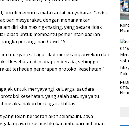
ad, untuk memutus mata rantai penyebaran Covid-
 lapisan masyarakat, dengan menanamkan
Kont
lam diri kita masing-masing, yang secara tidak
Meme
uar biasa untuk membantu pemerintah daerah
 rangka penanganan Covid-19.
onen masyarakat agar ikut mengkampanyekan dan
okol kesehatan di manapun berada, sehingga
rakat terhadap penerapan protokol kesehatan,”
Pers
0116
engajak untuk menyayangi keluarga, saudara,
Men
rotokol kesehatan, yang salah satunya yaitu
Voli
 melaksanakan berbagai aktifitas.
Bha
Polr
ang telah berperan aktif selama ini, saya
 segala upaya terus melakukan imbauan-imbauan