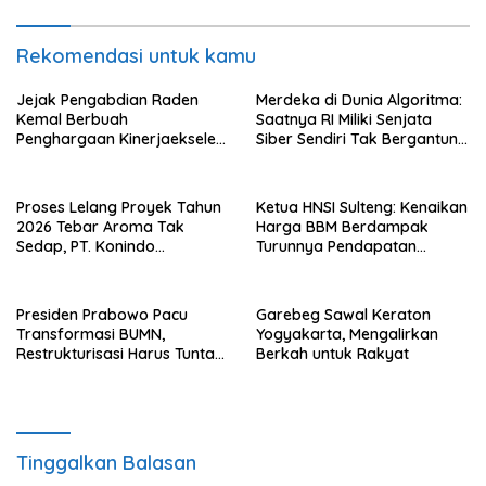
Rekomendasi untuk kamu
Jejak Pengabdian Raden
Merdeka di Dunia Algoritma:
Kemal Berbuah
Saatnya RI Miliki Senjata
Penghargaan Kinerjaekselen
Siber Sendiri Tak Bergantung
Award II 2026
dengan Asing.
Proses Lelang Proyek Tahun
Ketua HNSI Sulteng: Kenaikan
2026 Tebar Aroma Tak
Harga BBM Berdampak
Sedap, PT. Konindo
Turunnya Pendapatan
Panorama Surati Pokja
Nelayan Secara Signifikan
Flotim
Presiden Prabowo Pacu
Garebeg Sawal Keraton
Transformasi BUMN,
Yogyakarta, Mengalirkan
Restrukturisasi Harus Tuntas
Berkah untuk Rakyat
Tahun Ini
Tinggalkan Balasan