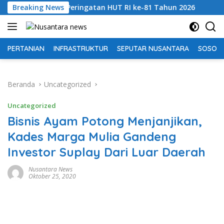
Langsung
mba Peringatan HUT RI ke-81 Tahun 2026
Breaking News
Perkuat Sine
ke
konten
PERTANIAN
INFRASTRUKTUR
SEPUTAR NUSANTARA
SOSOK 
Beranda
Uncategorized
Uncategorized
Bisnis Ayam Potong Menjanjikan,
Kades Marga Mulia Gandeng
Investor Suplay Dari Luar Daerah
Nusantara News
Oktober 25, 2020