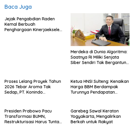
Baca Juga
Jejak Pengabdian Raden
Kemal Berbuah
Penghargaan Kinerjaekselen
Award II 2026
Merdeka di Dunia Algoritma:
Saatnya RI Miliki Senjata
Siber Sendiri Tak Bergantung
dengan Asing.
Proses Lelang Proyek Tahun
Ketua HNSI Sulteng: Kenaikan
2026 Tebar Aroma Tak
Harga BBM Berdampak
Sedap, PT. Konindo
Turunnya Pendapatan
Panorama Surati Pokja
Nelayan Secara Signifikan
Flotim
Presiden Prabowo Pacu
Garebeg Sawal Keraton
Transformasi BUMN,
Yogyakarta, Mengalirkan
Restrukturisasi Harus Tuntas
Berkah untuk Rakyat
Tahun Ini