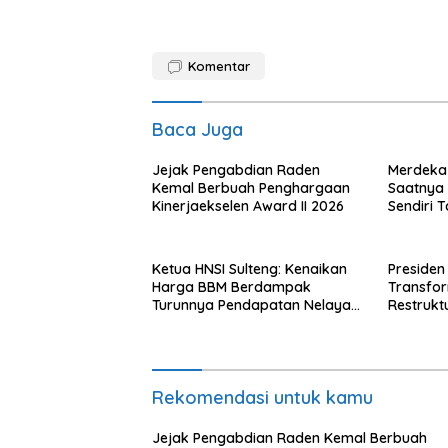
Komentar
Baca Juga
Jejak Pengabdian Raden
Merdeka 
Kemal Berbuah Penghargaan
Saatnya R
Kinerjaekselen Award II 2026
Sendiri 
dengan A
Ketua HNSI Sulteng: Kenaikan
Presiden
Harga BBM Berdampak
Transfo
Turunnya Pendapatan Nelayan
Restrukt
Secara Signifikan
Tahun Ini
Rekomendasi untuk kamu
Jejak Pengabdian Raden Kemal Berbuah