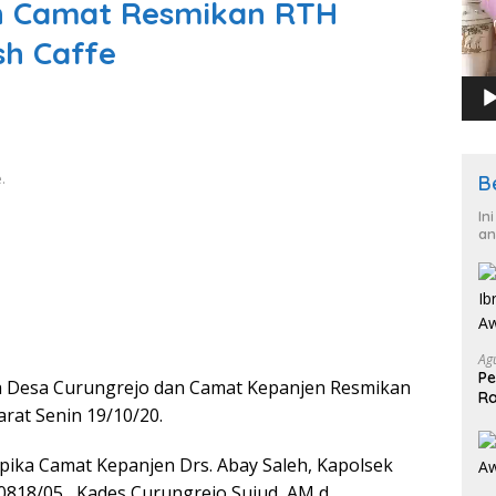
n Camat Resmikan RTH
sh Caffe
.
B
In
an
Ag
Pe
a Desa Curungrejo dan Camat Kepanjen Resmikan
Ra
at Senin 19/10/20.
2
ika Camat Kepanjen Drs. Abay Saleh, Kapolsek
818/05 , Kades Curungrejo Sujud, AM,d,