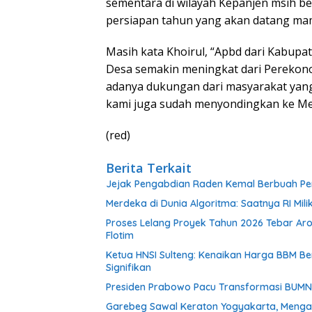
sementara di wilayah Kepanjen msih b
persiapan tahun yang akan datang mam
Masih kata Khoirul, “Apbd dari Kabupa
Desa semakin meningkat dari Perekonom
adanya dukungan dari masyarakat yang
kami juga sudah menyondingkan ke Men
(red)
Berita Terkait
Jejak Pengabdian Raden Kemal Berbuah Pen
Merdeka di Dunia Algoritma: Saatnya RI Mili
Proses Lelang Proyek Tahun 2026 Tebar Ar
Flotim
Ketua HNSI Sulteng: Kenaikan Harga BBM 
Signifikan
Presiden Prabowo Pacu Transformasi BUMN, R
Garebeg Sawal Keraton Yogyakarta, Mengal