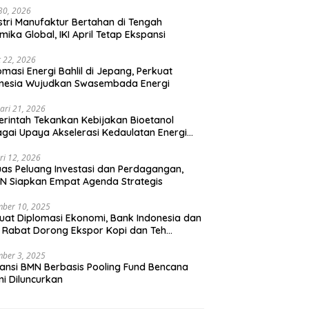
 30, 2026
stri Manufaktur Bertahan di Tengah
mika Global, IKI April Tetap Ekspansi
 22, 2026
omasi Energi Bahlil di Jepang, Perkuat
onesia Wujudkan Swasembada Energi
ari 21, 2026
rintah Tekankan Kebijakan Bioetanol
gai Upaya Akselerasi Kedaulatan Energi
onal
ri 12, 2026
uas Peluang Investasi dan Perdagangan,
N Siapkan Empat Agenda Strategis
ber 10, 2025
uat Diplomasi Ekonomi, Bank Indonesia dan
 Rabat Dorong Ekspor Kopi dan Teh
nesia di Maroko
ber 3, 2025
ansi BMN Berbasis Pooling Fund Bencana
i Diluncurkan