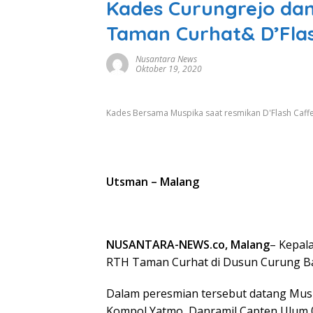
Kades Curungrejo da
Taman Curhat& D’Fla
Nusantara News
Oktober 19, 2020
Kades Bersama Muspika saat resmikan D'Flash Caffe
Utsman – Malang
NUSANTARA-NEWS.co, Malang
– Kepal
RTH Taman Curhat di Dusun Curung Bar
Dalam peresmian tersebut datang Musp
Kompol Yatmo, Danramil Capten Ulum 0