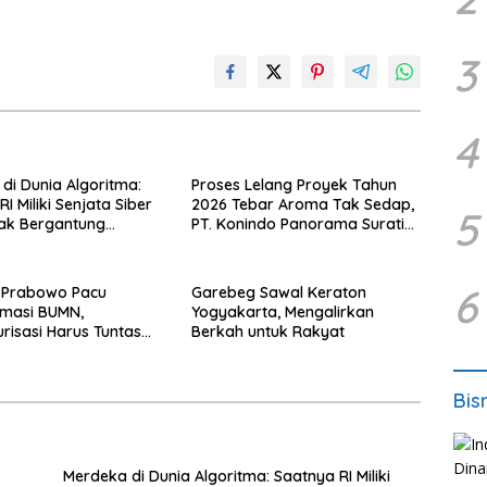
3
4
di Dunia Algoritma:
Proses Lelang Proyek Tahun
I Miliki Senjata Siber
2026 Tebar Aroma Tak Sedap,
5
Tak Bergantung
PT. Konindo Panorama Surati
sing.
Pokja Flotim
6
 Prabowo Pacu
Garebeg Sawal Keraton
rmasi BUMN,
Yogyakarta, Mengalirkan
urisasi Harus Tuntas
Berkah untuk Rakyat
Bis
Merdeka di Dunia Algoritma: Saatnya RI Miliki