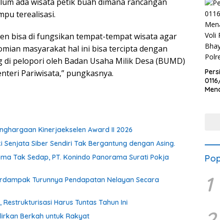
elum ada wisata petik buah dimana rancangan
pu terealisasi.
ten bisa di fungsikan tempat-tempat wisata agar
ian masyarakat hal ini bisa tercipta dengan
 di pelopori oleh Badan Usaha Milik Desa (BUMD)
Pers
teri Pariwisata,” pungkasnya.
0116
Men
Voli
Bha
Polr
ghargaan Kinerjaekselen Award II 2026
ki Senjata Siber Sendiri Tak Bergantung dengan Asing.
oma Tak Sedap, PT. Konindo Panorama Surati Pokja
Pop
1
Berdampak Turunnya Pendapatan Nelayan Secara
estrukturisasi Harus Tuntas Tahun Ini
2
irkan Berkah untuk Rakyat