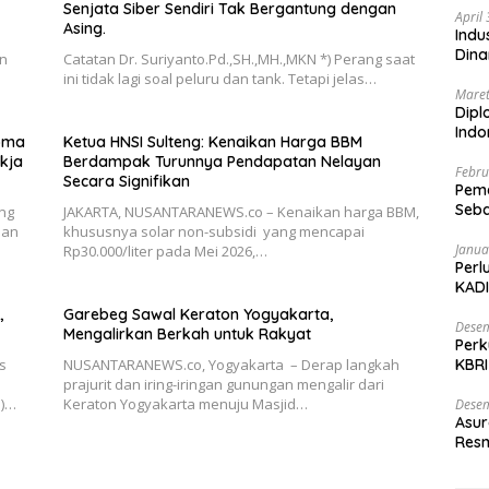
Senjata Siber Sendiri Tak Bergantung dengan
April
Asing.
Indu
Dina
an
Catatan Dr. Suriyanto.Pd.,SH.,MH.,MKN *) Perang saat
ini tidak lagi soal peluru dan tank. Tetapi jelas…
Maret
Dipl
Ind
roma
Ketua HNSI Sulteng: Kenaikan Harga BBM
kja
Berdampak Turunnya Pendapatan Nelayan
Febru
Secara Signifikan
Peme
Seba
ng
JAKARTA, NUSANTARANEWS.co – Kenaikan harga BBM,
Nasi
han
khususnya solar non-subsidi yang mencapai
Janua
Rp30.000/liter pada Mei 2026,…
Perl
KADI
,
Garebeg Sawal Keraton Yogyakarta,
Desem
Mengalirkan Berkah untuk Rakyat
Perk
s
NUSANTARANEWS.co, Yogyakarta – Derap langkah
KBRI
prajurit dan iring-iringan gunungan mengalir dari
Indo
N)…
Keraton Yogyakarta menuju Masjid…
Desem
Asur
Resm