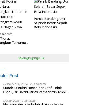
Persib Bandung Ukir
Sejarah Besar Sepak
Bola Indonesia
it Kodim
/Nara,
angkan Turnamen
 Putri HUT
yangkara ke-80
es Nagan Raya
Selengkapnya
ular Post
Desember 26, 2024
28 Komentar
Sudah 13 Bulan Dosen dan Staf Tidak
Digaji, Dr. Iswadi Minta Pemerintah Ambil
Alih UMT
Mei 30, 2025
7 Komentar
Meninjau desa terindah di Yogyakarta