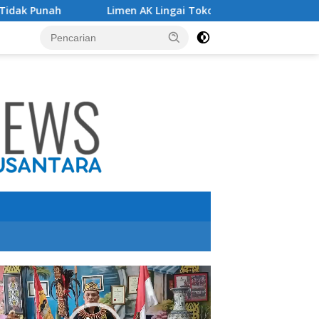
Limen AK Lingai Tokoh Budaya Dayak Bidayuh Raih Kinerja
utar
o