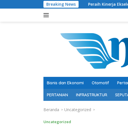
Langsung
Breaking News
Peraih Kinerja Ekselen Award II-20
ke
konten
Bisnis dan Ekonomi
Otomotif
Perta
PERTANIAN
INFRASTRUKTUR
SEPUT
Beranda
Uncategorized
Uncategorized