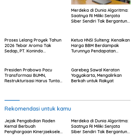
Merdeka di Dunia Algoritma:
Saatnya RI Miliki Senjata
Siber Sendiri Tak Bergantung
dengan Asing.
Proses Lelang Proyek Tahun
Ketua HNSI Sulteng: Kenaikan
2026 Tebar Aroma Tak
Harga BBM Berdampak
Sedap, PT. Konindo
Turunnya Pendapatan
Panorama Surati Pokja
Nelayan Secara Signifikan
Flotim
Presiden Prabowo Pacu
Garebeg Sawal Keraton
Transformasi BUMN,
Yogyakarta, Mengalirkan
Restrukturisasi Harus Tuntas
Berkah untuk Rakyat
Tahun Ini
Rekomendasi untuk kamu
Jejak Pengabdian Raden
Merdeka di Dunia Algoritma:
Kemal Berbuah
Saatnya RI Miliki Senjata
Penghargaan Kinerjaekselen
Siber Sendiri Tak Bergantung