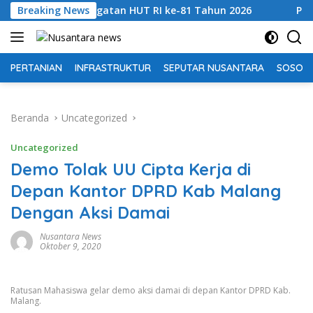
Langsung
ringatan HUT RI ke-81 Tahun 2026
Breaking News
Perkuat Sinergi Ti
ke
konten
PERTANIAN
INFRASTRUKTUR
SEPUTAR NUSANTARA
SOSOK 
Beranda
Uncategorized
Uncategorized
Demo Tolak UU Cipta Kerja di
Depan Kantor DPRD Kab Malang
Dengan Aksi Damai
Nusantara News
Oktober 9, 2020
Ratusan Mahasiswa gelar demo aksi damai di depan Kantor DPRD Kab.
Malang.