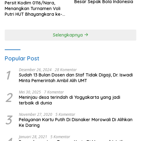
Besar Sepak Bola Indonesia
Persit Kodim 0116/Nara,
Menangkan Turnamen Voli
Putri HUT Bhayangkara ke-
80 Polres Nagan Raya
Selengkapnya
Popular Post
1
Desember 26, 2024
28 Komentar
Sudah 13 Bulan Dosen dan Staf Tidak Digaji, Dr. Iswadi
Minta Pemerintah Ambil Alih UMT
2
Mei 30, 2025
7 Komentar
Meninjau desa terindah di Yogyakarta yang jadi
terbaik di dunia
3
November 27, 2020
5 Komentar
Pelayanan Kartu Putih Di Disnaker Morowali Di Alihkan
Ke Daring
Januari 28, 2021
5 Komentar