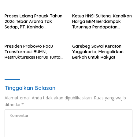
Award II 2026
dengan Asing.
Proses Lelang Proyek Tahun
Ketua HNSI Sulteng: Kenaikan
2026 Tebar Aroma Tak
Harga BBM Berdampak
Sedap, PT. Konindo
Turunnya Pendapatan
Panorama Surati Pokja
Nelayan Secara Signifikan
Flotim
Presiden Prabowo Pacu
Garebeg Sawal Keraton
Transformasi BUMN,
Yogyakarta, Mengalirkan
Restrukturisasi Harus Tuntas
Berkah untuk Rakyat
Tahun Ini
Tinggalkan Balasan
Alamat email Anda tidak akan dipublikasikan.
Ruas yang wajib
ditandai
*