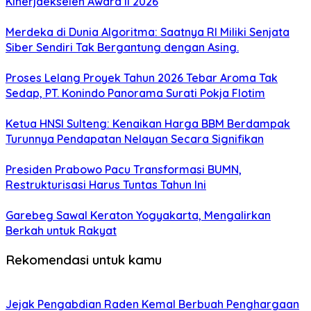
Kinerjaekselen Award II 2026
Merdeka di Dunia Algoritma: Saatnya RI Miliki Senjata
Siber Sendiri Tak Bergantung dengan Asing.
Proses Lelang Proyek Tahun 2026 Tebar Aroma Tak
Sedap, PT. Konindo Panorama Surati Pokja Flotim
Ketua HNSI Sulteng: Kenaikan Harga BBM Berdampak
Turunnya Pendapatan Nelayan Secara Signifikan
Presiden Prabowo Pacu Transformasi BUMN,
Restrukturisasi Harus Tuntas Tahun Ini
Garebeg Sawal Keraton Yogyakarta, Mengalirkan
Berkah untuk Rakyat
Rekomendasi untuk kamu
Jejak Pengabdian Raden Kemal Berbuah Penghargaan