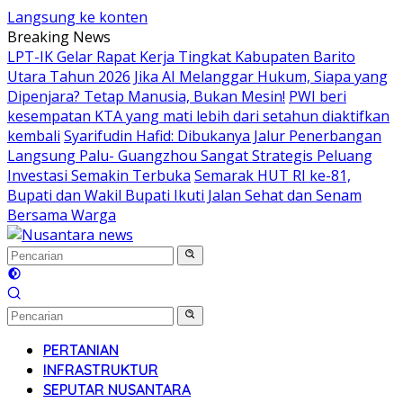
Langsung ke konten
Breaking News
LPT-IK Gelar Rapat Kerja Tingkat Kabupaten Barito
Utara Tahun 2026
Jika AI Melanggar Hukum, Siapa yang
Dipenjara? Tetap Manusia, Bukan Mesin!
PWI beri
kesempatan KTA yang mati lebih dari setahun diaktifkan
kembali
Syarifudin Hafid: Dibukanya Jalur Penerbangan
Langsung Palu- Guangzhou Sangat Strategis Peluang
Investasi Semakin Terbuka
Semarak HUT RI ke-81,
Bupati dan Wakil Bupati Ikuti Jalan Sehat dan Senam
Bersama Warga
PERTANIAN
INFRASTRUKTUR
SEPUTAR NUSANTARA