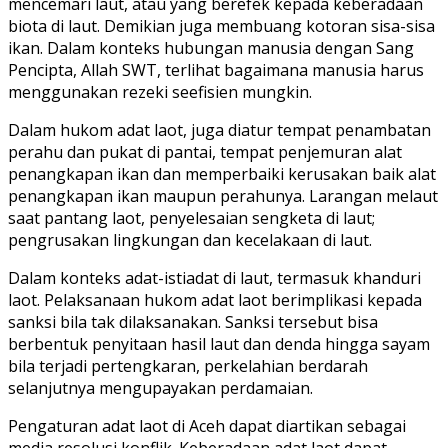
mencemari laut, atau yang berefek kepada keberadaan
biota di laut. Demikian juga membuang kotoran sisa-sisa
ikan. Dalam konteks hubungan manusia dengan Sang
Pencipta, Allah SWT, terlihat bagaimana manusia harus
menggunakan rezeki seefisien mungkin.
Dalam hukom adat laot, juga diatur tempat penambatan
perahu dan pukat di pantai, tempat penjemuran alat
penangkapan ikan dan memperbaiki kerusakan baik alat
penangkapan ikan maupun perahunya. Larangan melaut
saat pantang laot, penyelesaian sengketa di laut;
pengrusakan lingkungan dan kecelakaan di laut.
Dalam konteks adat-istiadat di laut, termasuk khanduri
laot. Pelaksanaan hukom adat laot berimplikasi kepada
sanksi bila tak dilaksanakan. Sanksi tersebut bisa
berbentuk penyitaan hasil laut dan denda hingga sayam
bila terjadi pertengkaran, perkelahian berdarah
selanjutnya mengupayakan perdamaian.
Pengaturan adat laot di Aceh dapat diartikan sebagai
media resolusi konflik. Keberadaan adat laot dapat