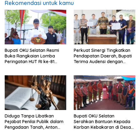
Rekomendasi untuk kamu
Bupati OKU Selatan Resmi
Perkuat Sinergi Tingkatkan
Buka Rangkaian Lomba
Pendapatan Daerah, Bupati
Peringatan HUT RI ke-81
Terima Audensi dengan
Tahun 2026
Samsat
Diduga Tanpa Libatkan
Bupati OKU Selatan
Pejabat Penilai Publik dalam
Serahkan Bantuan Kepada
Pengadaan Tanah, Anton
Korban Kebakaran di Desa
Bulet Rebon Desak Kejati
Nagar Agung Buay Runjung
NTT Periksa Bupati Flotim