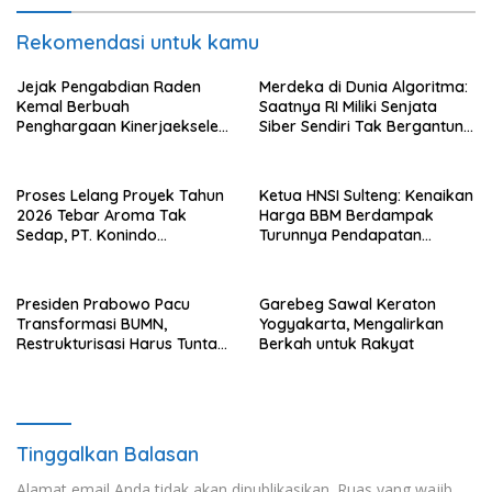
Rekomendasi untuk kamu
Jejak Pengabdian Raden
Merdeka di Dunia Algoritma:
Kemal Berbuah
Saatnya RI Miliki Senjata
Penghargaan Kinerjaekselen
Siber Sendiri Tak Bergantung
Award II 2026
dengan Asing.
Proses Lelang Proyek Tahun
Ketua HNSI Sulteng: Kenaikan
2026 Tebar Aroma Tak
Harga BBM Berdampak
Sedap, PT. Konindo
Turunnya Pendapatan
Panorama Surati Pokja
Nelayan Secara Signifikan
Flotim
Presiden Prabowo Pacu
Garebeg Sawal Keraton
Transformasi BUMN,
Yogyakarta, Mengalirkan
Restrukturisasi Harus Tuntas
Berkah untuk Rakyat
Tahun Ini
Tinggalkan Balasan
Alamat email Anda tidak akan dipublikasikan.
Ruas yang wajib