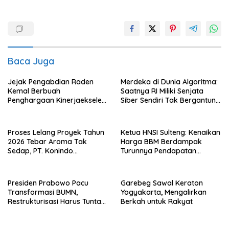
Baca Juga
Jejak Pengabdian Raden
Merdeka di Dunia Algoritma:
Kemal Berbuah
Saatnya RI Miliki Senjata
Penghargaan Kinerjaekselen
Siber Sendiri Tak Bergantung
Award II 2026
dengan Asing.
Proses Lelang Proyek Tahun
Ketua HNSI Sulteng: Kenaikan
2026 Tebar Aroma Tak
Harga BBM Berdampak
Sedap, PT. Konindo
Turunnya Pendapatan
Panorama Surati Pokja
Nelayan Secara Signifikan
Flotim
Presiden Prabowo Pacu
Garebeg Sawal Keraton
Transformasi BUMN,
Yogyakarta, Mengalirkan
Restrukturisasi Harus Tuntas
Berkah untuk Rakyat
Tahun Ini