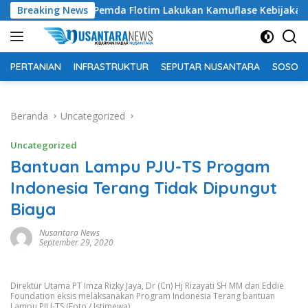
Langsung
Tuding Pemda Flotim Lakukan Kamuflase Kebijakan Politik Ang
Breaking News
ke
konten
PERTANIAN
INFRASTRUKTUR
SEPUTAR NUSANTARA
SOSOK 
Beranda
Uncategorized
Uncategorized
Bantuan Lampu PJU-TS Progam
Indonesia Terang Tidak Dipungut
Biaya
Nusantara News
September 29, 2020
Direktur Utama PT Imza Rizky Jaya, Dr (Cn) Hj Rizayati SH MM dan Eddie
Foundation eksis melaksanakan Program Indonesia Terang bantuan
Lampu PJU-TS (Foto / Istimewa)