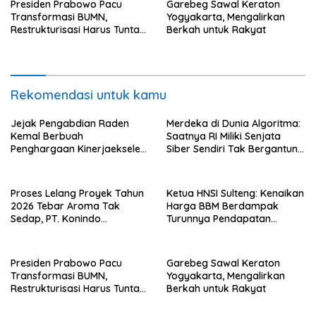
Presiden Prabowo Pacu
Garebeg Sawal Keraton
Transformasi BUMN,
Yogyakarta, Mengalirkan
Restrukturisasi Harus Tuntas
Berkah untuk Rakyat
Tahun Ini
Rekomendasi untuk kamu
Jejak Pengabdian Raden
Merdeka di Dunia Algoritma:
Kemal Berbuah
Saatnya RI Miliki Senjata
Penghargaan Kinerjaekselen
Siber Sendiri Tak Bergantung
Award II 2026
dengan Asing.
Proses Lelang Proyek Tahun
Ketua HNSI Sulteng: Kenaikan
2026 Tebar Aroma Tak
Harga BBM Berdampak
Sedap, PT. Konindo
Turunnya Pendapatan
Panorama Surati Pokja
Nelayan Secara Signifikan
Flotim
Presiden Prabowo Pacu
Garebeg Sawal Keraton
Transformasi BUMN,
Yogyakarta, Mengalirkan
Restrukturisasi Harus Tuntas
Berkah untuk Rakyat
Tahun Ini