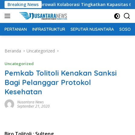
Langsung
ikan Morowali Kolaborasi Tingkatkan Kapasitas 61 Kepala Sekol
Breaking News
ke
konten
PERTANIAN
INFRASTRUKTUR
SEPUTAR NUSANTARA
SOSOK 
Beranda
Uncategorized
Uncategorized
Pemkab Tolitoli Kenakan Sanksi
Bagi Pelanggar Protokol
Kesehatan
Nusantara News
September 21, 2020
Biro Tolitoli : Sulteng