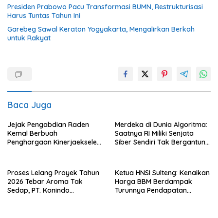
Presiden Prabowo Pacu Transformasi BUMN, Restrukturisasi
Harus Tuntas Tahun Ini
Garebeg Sawal Keraton Yogyakarta, Mengalirkan Berkah
untuk Rakyat
Baca Juga
Jejak Pengabdian Raden
Merdeka di Dunia Algoritma:
Kemal Berbuah
Saatnya RI Miliki Senjata
Penghargaan Kinerjaekselen
Siber Sendiri Tak Bergantung
Award II 2026
dengan Asing.
Proses Lelang Proyek Tahun
Ketua HNSI Sulteng: Kenaikan
2026 Tebar Aroma Tak
Harga BBM Berdampak
Sedap, PT. Konindo
Turunnya Pendapatan
Panorama Surati Pokja
Nelayan Secara Signifikan
Flotim