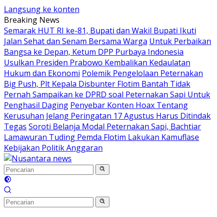
Langsung ke konten
Breaking News
Semarak HUT RI ke-81, Bupati dan Wakil Bupati Ikuti
Jalan Sehat dan Senam Bersama Warga
Untuk Perbaikan
Bangsa ke Depan, Ketum DPP Purbaya Indonesia
Usulkan Presiden Prabowo Kembalikan Kedaulatan
Hukum dan Ekonomi
Polemik Pengelolaan Peternakan
Big Push, Plt Kepala Disbunter Flotim Bantah Tidak
Pernah Sampaikan ke DPRD soal Peternakan Sapi Untuk
Penghasil Daging
Penyebar Konten Hoax Tentang
Kerusuhan Jelang Peringatan 17 Agustus Harus Ditindak
Tegas
Soroti Belanja Modal Peternakan Sapi, Bachtiar
Lamawuran Tuding Pemda Flotim Lakukan Kamuflase
Kebijakan Politik Anggaran