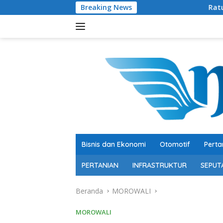
Langsung
Breaking News
Ratusan Senjata Api dan
ke
konten
Bisnis dan Ekonomi
Otomotif
Perta
PERTANIAN
INFRASTRUKTUR
SEPUT
Beranda
MOROWALI
MOROWALI