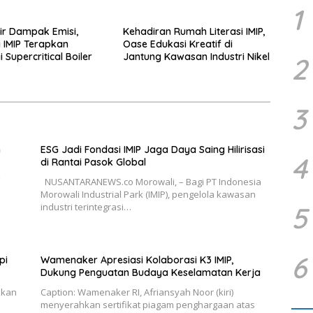
1
sir Dampak Emisi,
Kehadiran Rumah Literasi IMIP,
i IMIP Terapkan
Oase Edukasi Kreatif di
 Supercritical Boiler
Jantung Kawasan Industri Nikel
2
3
n
ESG Jadi Fondasi IMIP Jaga Daya Saing Hilirisasi
4
di Rantai Pasok Global
NUSANTARANEWS.co Morowali, – Bagi PT Indonesia
Morowali Industrial Park (IMIP), pengelola kawasan
5
industri terintegrasi…
6
pi
Wamenaker Apresiasi Kolaborasi K3 IMIP,
Dukung Penguatan Budaya Keselamatan Kerja
kkan
Caption: Wamenaker RI, Afriansyah Noor (kiri)
menyerahkan sertifikat piagam penghargaan atas