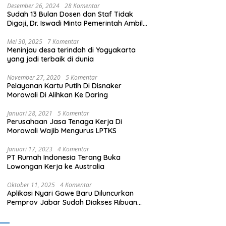
Desember 26, 2024
28 Komentar
Sudah 13 Bulan Dosen dan Staf Tidak
Digaji, Dr. Iswadi Minta Pemerintah Ambil
Alih UMT
Mei 30, 2025
7 Komentar
Meninjau desa terindah di Yogyakarta
yang jadi terbaik di dunia
November 27, 2020
5 Komentar
Pelayanan Kartu Putih Di Disnaker
Morowali Di Alihkan Ke Daring
Januari 28, 2021
5 Komentar
Perusahaan Jasa Tenaga Kerja Di
Morowali Wajib Mengurus LPTKS
Januari 17, 2023
4 Komentar
PT Rumah Indonesia Terang Buka
Lowongan Kerja ke Australia
Oktober 11, 2025
4 Komentar
Aplikasi Nyari Gawe Baru Diluncurkan
Pemprov Jabar Sudah Diakses Ribuan
Pencari Kerja