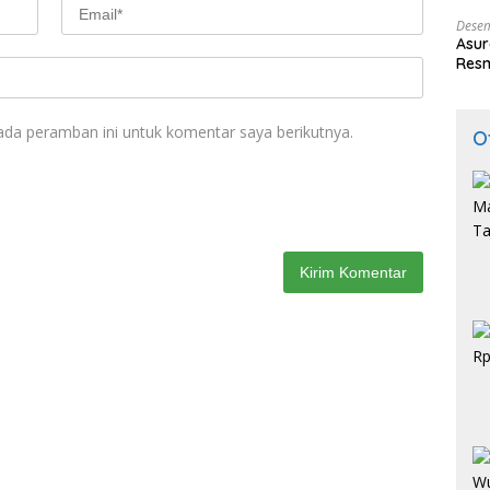
Indo
Desem
Asur
Resm
ada peramban ini untuk komentar saya berikutnya.
O