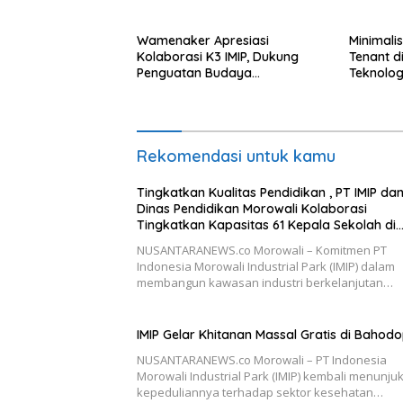
Tingkatkan Kapasitas 61
Kepala Sekolah di Bahodopi
Wamenaker Apresiasi
Minimali
Kolaborasi K3 IMIP, Dukung
Tenant d
Penguatan Budaya
Teknologi
Keselamatan Kerja
Rekomendasi untuk kamu
Tingkatkan Kualitas Pendidikan , PT IMIP da
Dinas Pendidikan Morowali Kolaborasi
Tingkatkan Kapasitas 61 Kepala Sekolah di
Bahodopi
NUSANTARANEWS.co Morowali – Komitmen PT
Indonesia Morowali Industrial Park (IMIP) dalam
membangun kawasan industri berkelanjutan…
IMIP Gelar Khitanan Massal Gratis di Bahodo
NUSANTARANEWS.co Morowali – PT Indonesia
Morowali Industrial Park (IMIP) kembali menunju
kepeduliannya terhadap sektor kesehatan…