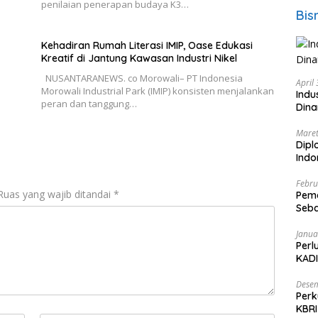
penilaian penerapan budaya K3…
Bis
Kehadiran Rumah Literasi IMIP, Oase Edukasi
Kreatif di Jantung Kawasan Industri Nikel
NUSANTARANEWS. co Morowali– PT Indonesia
April
Morowali Industrial Park (IMIP) konsisten menjalankan
Indu
peran dan tanggung…
Dina
Maret
Dipl
Ind
Febru
Ruas yang wajib ditandai
*
Peme
Seba
Nasi
Janua
Perl
KADI
Desem
Perk
KBRI