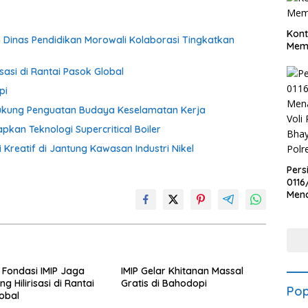
Kont
an Dinas Pendidikan Morowali Kolaborasi Tingkatkan
Meme
sasi di Rantai Pasok Global
pi
Dukung Penguatan Budaya Keselamatan Kerja
apkan Teknologi Supercritical Boiler
 Kreatif di Jantung Kawasan Industri Nikel
Pers
0116
Men
Voli
Bha
Polr
 Fondasi IMIP Jaga
IMIP Gelar Khitanan Massal
g Hilirisasi di Rantai
Gratis di Bahodopi
Pop
obal