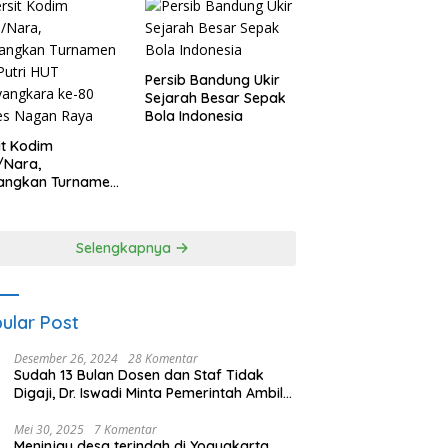
Persib Bandung Ukir
Sejarah Besar Sepak
Bola Indonesia
it Kodim
/Nara,
angkan Turnamen
 Putri HUT
yangkara ke-80
es Nagan Raya
Selengkapnya
ular Post
Desember 26, 2024
28 Komentar
Sudah 13 Bulan Dosen dan Staf Tidak
Digaji, Dr. Iswadi Minta Pemerintah Ambil
Alih UMT
Mei 30, 2025
7 Komentar
Meninjau desa terindah di Yogyakarta