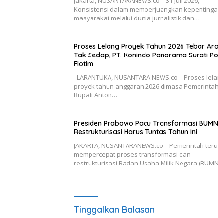
Jakarta, NUSANTARANEWS.co – 31 Juli 2026,
Konsistensi dalam memperjuangkan kepenting
masyarakat melalui dunia jurnalistik dan…
Proses Lelang Proyek Tahun 2026 Tebar A
Tak Sedap, PT. Konindo Panorama Surati Po
Flotim
LARANTUKA, NUSANTARA NEWS.co – Proses lela
proyek tahun anggaran 2026 dimasa Pemerinta
Bupati Anton…
Presiden Prabowo Pacu Transformasi BUMN
Restrukturisasi Harus Tuntas Tahun Ini
JAKARTA, NUSANTARANEWS.co – Pemerintah teru
mempercepat proses transformasi dan
restrukturisasi Badan Usaha Milik Negara (BUM
Tinggalkan Balasan