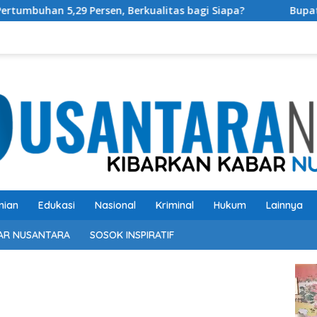
ersen, Berkualitas bagi Siapa?
Bupati OKU Selatan Re
nian
Edukasi
Nasional
Kriminal
Hukum
Lainnya
AR NUSANTARA
SOSOK INSPIRATIF
Pem
Vide