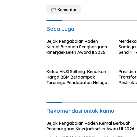
Komentar
Baca Juga
Jejak Pengabdian Raden
Merdeka 
Kemal Berbuah Penghargaan
Saatnya R
Kinerjaekselen Award II 2026
Sendiri 
dengan A
Ketua HNSI Sulteng: Kenaikan
Presiden
Harga BBM Berdampak
Transfo
Turunnya Pendapatan Nelayan
Restrukt
Secara Signifikan
Tahun Ini
Rekomendasi untuk kamu
Jejak Pengabdian Raden Kemal Berbuah
Penghargaan Kinerjaekselen Award II 2026