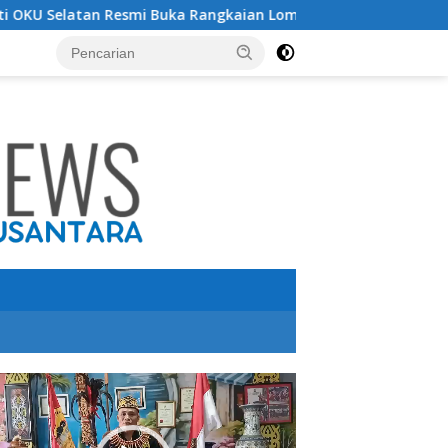
smi Buka Rangkaian Lomba Peringatan HUT RI ke-81 Tahun 2026
utar
o