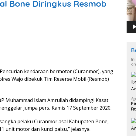
al Bone Diringkus Resmob
B
In
an
Pencurian kendaraan bermotor (Curanmor), yang
olres Wajo dibekuk Tim Reserse Mobil (Resmob)
Ag
KBP Muhammad Islam Amrullah didampingi Kasat
Pe
nggelar jumpa pers, Kamis 17 September 2020.
Ra
2
rsangka pelaku Curanmor asal Kabupaten Bone,
 unit motor dan kunci palsu,” jelasnya.