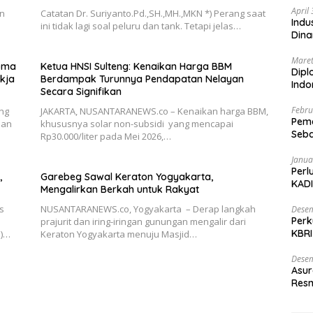
April
an
Catatan Dr. Suriyanto.Pd.,SH.,MH.,MKN *) Perang saat
Indu
ini tidak lagi soal peluru dan tank. Tetapi jelas…
Dina
Maret
roma
Ketua HNSI Sulteng: Kenaikan Harga BBM
Dipl
kja
Berdampak Turunnya Pendapatan Nelayan
Ind
Secara Signifikan
Febru
ng
JAKARTA, NUSANTARANEWS.co – Kenaikan harga BBM,
Peme
han
khususnya solar non-subsidi yang mencapai
Seba
Rp30.000/liter pada Mei 2026,…
Nasi
Janua
Perl
,
Garebeg Sawal Keraton Yogyakarta,
KADI
Mengalirkan Berkah untuk Rakyat
s
NUSANTARANEWS.co, Yogyakarta – Derap langkah
Desem
Perk
prajurit dan iring-iringan gunungan mengalir dari
KBRI
N)…
Keraton Yogyakarta menuju Masjid…
Indo
Desem
Asur
Resm