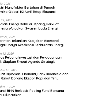
 30, 2026
stri Manufaktur Bertahan di Tengah
mika Global, IKI April Tetap Ekspansi
 22, 2026
omasi Energi Bahlil di Jepang, Perkuat
onesia Wujudkan Swasembada Energi
ari 21, 2026
rintah Tekankan Kebijakan Bioetanol
gai Upaya Akselerasi Kedaulatan Energi
onal
ri 12, 2026
uas Peluang Investasi dan Perdagangan,
N Siapkan Empat Agenda Strategis
ber 10, 2025
uat Diplomasi Ekonomi, Bank Indonesia dan
 Rabat Dorong Ekspor Kopi dan Teh
nesia di Maroko
ber 3, 2025
ansi BMN Berbasis Pooling Fund Bencana
i Diluncurkan