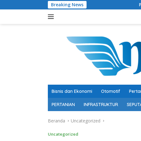
Langsung
Breaking News
Pertumbuhan 5,29 P
ke
konten
Bisnis dan Ekonomi
Otomotif
Perta
PERTANIAN
INFRASTRUKTUR
SEPUT
Beranda
Uncategorized
Uncategorized