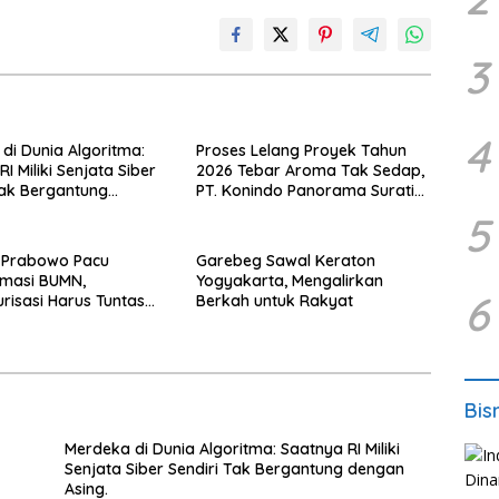
3
4
di Dunia Algoritma:
Proses Lelang Proyek Tahun
I Miliki Senjata Siber
2026 Tebar Aroma Tak Sedap,
Tak Bergantung
PT. Konindo Panorama Surati
sing.
Pokja Flotim
5
 Prabowo Pacu
Garebeg Sawal Keraton
rmasi BUMN,
Yogyakarta, Mengalirkan
6
urisasi Harus Tuntas
Berkah untuk Rakyat
Bis
Merdeka di Dunia Algoritma: Saatnya RI Miliki
Senjata Siber Sendiri Tak Bergantung dengan
Asing.