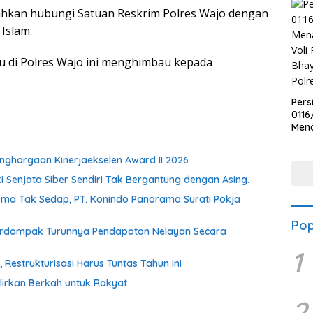
lahkan hubungi Satuan Reskrim Polres Wajo dengan
Islam.
u di Polres Wajo ini menghimbau kepada
Pers
0116
Men
Voli
Bha
ghargaan Kinerjaekselen Award II 2026
Polr
ki Senjata Siber Sendiri Tak Bergantung dengan Asing.
oma Tak Sedap, PT. Konindo Panorama Surati Pokja
Pop
Berdampak Turunnya Pendapatan Nelayan Secara
1
estrukturisasi Harus Tuntas Tahun Ini
irkan Berkah untuk Rakyat
2