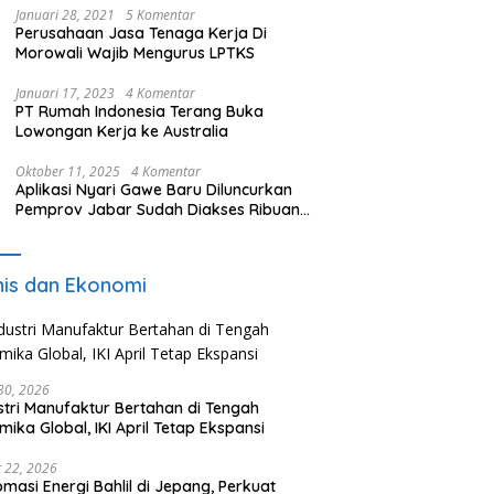
Januari 28, 2021
5 Komentar
Perusahaan Jasa Tenaga Kerja Di
Morowali Wajib Mengurus LPTKS
Januari 17, 2023
4 Komentar
PT Rumah Indonesia Terang Buka
Lowongan Kerja ke Australia
Oktober 11, 2025
4 Komentar
Aplikasi Nyari Gawe Baru Diluncurkan
Pemprov Jabar Sudah Diakses Ribuan
Pencari Kerja
nis dan Ekonomi
 30, 2026
stri Manufaktur Bertahan di Tengah
mika Global, IKI April Tetap Ekspansi
 22, 2026
omasi Energi Bahlil di Jepang, Perkuat