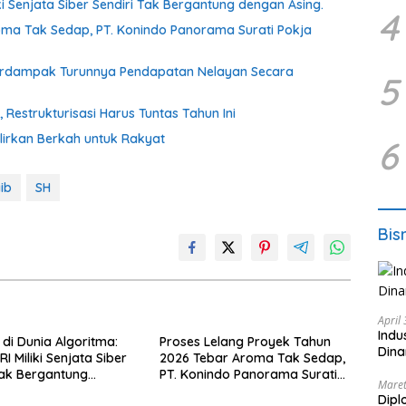
ki Senjata Siber Sendiri Tak Bergantung dengan Asing.
4
oma Tak Sedap, PT. Konindo Panorama Surati Pokja
Berdampak Turunnya Pendapatan Nelayan Secara
5
estrukturisasi Harus Tuntas Tahun Ini
irkan Berkah untuk Rakyat
6
ib
SH
Bis
April
Indu
di Dunia Algoritma:
Proses Lelang Proyek Tahun
Dina
I Miliki Senjata Siber
2026 Tebar Aroma Tak Sedap,
Tak Bergantung
PT. Konindo Panorama Surati
Maret
sing.
Pokja Flotim
Dipl