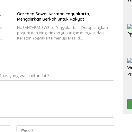
,
Garebeg Sawal Keraton Yogyakarta,
Mengalirkan Berkah untuk Rakyat
s
NUSANTARANEWS.co, Yogyakarta – Derap langkah
prajurit dan iring-iringan gunungan mengalir dari
N)…
Keraton Yogyakarta menuju Masjid…
Ruas yang wajib ditandai
*