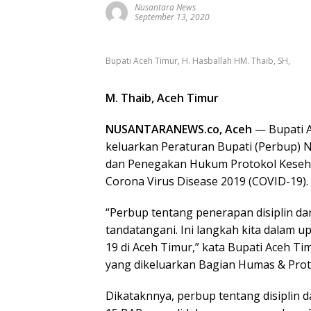
Nusantara News
September 13, 2020
Bupati Aceh Timur, H. Hasballah HM. Thaib, SH,
M. Thaib, Aceh Timur
NUSANTARANEWS.co, Aceh
— Bupati A
keluarkan Peraturan Bupati (Perbup) 
dan Penegakan Hukum Protokol Keseh
Corona Virus Disease 2019 (COVID-19).
“Perbup tentang penerapan disiplin d
tandatangani. Ini langkah kita dalam
19 di Aceh Timur,” kata Bupati Aceh Ti
yang dikeluarkan Bagian Humas & Proto
Dikataknnya, perbup tentang disiplin