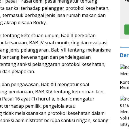
 pasal. “Pasal demi pasal mengatur tentang
ta sanksi terhadap pelanggar protokol kesehatan,
an, termasuk berbagai jenis jasa rumah makan dan
ng akrap disapa Rocky.
 tentang ketentuan umum, Bab II berkaitan
pelaksanaan, BAB IV soal monitoring dan evaluasi
ntang jenis pelanggaran, Bab VII tentang mekanisme
Ber
III tentang kewenangan dan pendelegasian
 tentang sanksi pelanggaran protokol kesehatan,
 dan pelaporan.
Kont
n dan pengawasan, Bab XII mengatur soal
Meme
entang pendanaan, BAB XIV tentang ketentuan lain,
Pasal 16 ayat (1) huruf a, b dan c mengatur
t terhadap pemilik, pengelola atau
 tidak melaksanakan protokol kesehatan dalam
anksi administratif berupa sanksi ringan, sedang