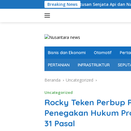
Langsung
Ratusan Senjata Api dan Narkoba Ditemukan 
Breaking News
ke
konten
Bisnis dan Ekonomi
Otomotif
Perta
PERTANIAN
INFRASTRUKTUR
SEPUT
Beranda
Uncategorized
Uncategorized
Rocky Teken Perbup P
Penegakan Hukum Pro
31 Pasal