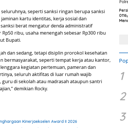
Pers
r seluruhnya, seperti sanksi ringan berupa sanksi
0116
jaminan kartu identitas, kerja sosial dan
Men
anksi berat mengatur denda administratif
Voli
Bha
ar Rp50 ribu, usaha menengah sebesar Rp300 ribu
Polr
ut Bupati.
ah dan sedang, tetapi disiplin prorokol kesehatan
an bermasyarakat, seperti tempat kerja atau kantor,
Pop
yelenggara kegiatan pertemuan, pameran dan
1
rtinya, seluruh aktifitas di luar rumah wajib
 guru di sekolah atau madrasah ataupun santri
ajian,” demikian Rocky.
2
3
ghargaan Kinerjaekselen Award II 2026