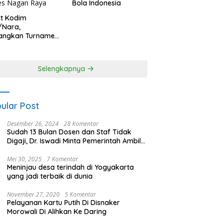
Bola Indonesia
it Kodim
/Nara,
angkan Turnamen
 Putri HUT
yangkara ke-80
es Nagan Raya
Selengkapnya
ular Post
Desember 26, 2024
28 Komentar
Sudah 13 Bulan Dosen dan Staf Tidak
Digaji, Dr. Iswadi Minta Pemerintah Ambil
Alih UMT
Mei 30, 2025
7 Komentar
Meninjau desa terindah di Yogyakarta
yang jadi terbaik di dunia
November 27, 2020
5 Komentar
Pelayanan Kartu Putih Di Disnaker
Morowali Di Alihkan Ke Daring