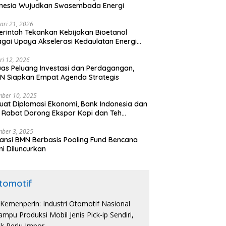
onesia Wujudkan Swasembada Energi
ari 21, 2026
rintah Tekankan Kebijakan Bioetanol
gai Upaya Akselerasi Kedaulatan Energi
onal
ri 12, 2026
uas Peluang Investasi dan Perdagangan,
N Siapkan Empat Agenda Strategis
ber 10, 2025
uat Diplomasi Ekonomi, Bank Indonesia dan
 Rabat Dorong Ekspor Kopi dan Teh
nesia di Maroko
ber 3, 2025
ansi BMN Berbasis Pooling Fund Bencana
i Diluncurkan
tomotif