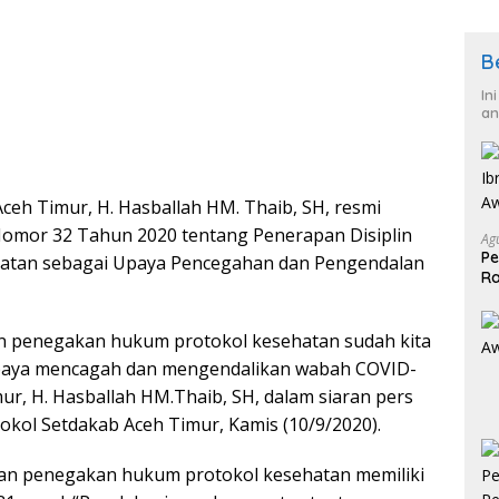
B
In
an
ceh Timur, H. Hasballah HM. Thaib, SH, resmi
Nomor 32 Tahun 2020 tentang Penerapan Disiplin
Ag
Pe
atan sebagai Upaya Pencegahan dan Pengendalan
Ra
2
an penegakan hukum protokol kesehatan sudah kita
 upaya mencagah dan mengendalikan wabah COVID-
mur, H. Hasballah HM.Thaib, SH, dalam siaran pers
kol Setdakab Aceh Timur, Kamis (10/9/2020).
 dan penegakan hukum protokol kesehatan memiliki