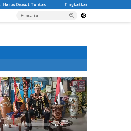
untas
Tingkatkan Kualitas Pendidikan , PT IMIP dan Di
utar
o
00:00
02:17