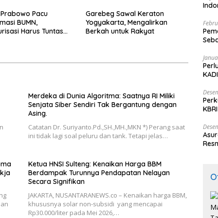
Ind
 Prabowo Pacu
Garebeg Sawal Keraton
rmasi BUMN,
Yogyakarta, Mengalirkan
Febru
urisasi Harus Tuntas
Berkah untuk Rakyat
Peme
Seba
Nasi
Janua
Perl
KADI
Desem
Merdeka di Dunia Algoritma: Saatnya RI Miliki
Perk
Senjata Siber Sendiri Tak Bergantung dengan
KBRI
Asing.
Indo
an
Catatan Dr. Suriyanto.Pd.,SH.,MH.,MKN *) Perang saat
Desem
Asur
ini tidak lagi soal peluru dan tank. Tetapi jelas…
Resm
roma
Ketua HNSI Sulteng: Kenaikan Harga BBM
kja
Berdampak Turunnya Pendapatan Nelayan
O
Secara Signifikan
ng
JAKARTA, NUSANTARANEWS.co – Kenaikan harga BBM,
han
khususnya solar non-subsidi yang mencapai
Rp30.000/liter pada Mei 2026,…