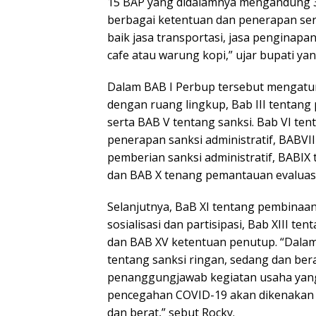
15 BAP yang didalamnya mengandung 31
berbagai ketentuan dan penerapan ser
baik jasa transportasi, jasa penginap
cafe atau warung kopi,” ujar bupati ya
Dalam BAB I Perbup tersebut mengatur
dengan ruang lingkup, Bab III tentang 
serta BAB V tentang sanksi. Bab VI te
penerapan sanksi administratif, BABV
pemberian sanksi administratif, BABIX
dan BAB X tenang pemantauan evaluasi
Selanjutnya, BaB XI tentang pembinaa
sosialisasi dan partisipasi, Bab XIII t
dan BAB XV ketentuan penutup. “Dalam 
tentang sanksi ringan, sedang dan bera
penanggungjawab kegiatan usaha yang
pencegahan COVID-19 akan dikenakan s
dan berat,” sebut Rocky.