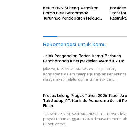
Ketua HNSI Sulteng: Kenaikan
Presiden
Harga BBM Berdampak
Transfo
Turunnya Pendapatan Nelayan
Restrukt
Secara Signifikan
Tahun Ini
Rekomendasi untuk kamu
Jejak Pengabdian Raden Kemal Berbuah
Penghargaan Kinerjaekselen Award II 2026
Jakarta, NUSANTARANEWS.co – 31 Juli 2026,
Konsistensi dalam memperjuangkan kepenting
masyarakat melalui dunia jurnalistik dan…
Proses Lelang Proyek Tahun 2026 Tebar A
Tak Sedap, PT. Konindo Panorama Surati Po
Flotim
LARANTUKA, NUSANTARA NEWS.co – Proses lela
proyek tahun anggaran 2026 dimasa Pemerinta
Bupati Anton…