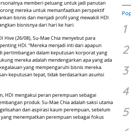
sonalnya memberi peluang untuk jadi panutan
ndorong mereka untuk memanfaatkan perspektif
Pop
kan bisnis dan menjadi profil yang mewakili HDI
1
gkan bisnisnya dari hari ke hari.
DI Hive (26/08), Su-Mae Chia menyebut para
penting HDI. “Mereka menjadi inti dari apapun
2
di pertimbangan dalam keputusan korporat yang
dukung mereka adalah mendengarkan apa yang ada
3
n kegalauan yang mempengaruhi bisnis mereka.
an-keputusan tepat, tidak berdasarkan asumsi
4
n, HDI mengakui peran perempuan sebagai
ngembangan produk. Su-Mae Chia adalah saksi utama
5
elisahan dan aspirasi kaum perempuan, sebelum
KIN yang menempatkan perempuan sebagai fokus