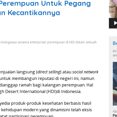
Perempuan Untuk Pegang
dan Kecantikannya
gan koleganya sesama enterpriser perempuan di HDI dalam sebuah
B
In
an
enjualan langsung (
direct selling
) atau
social network
untuk membangun reputasi di negeri ini, namun
i dianggap ramah bagi kalangan perempuan. Hal
igh Desert International (HDI)di Indonesia.
yedia produk-produk kesehatan berbasis hasil
 kehidupan modern yang dinamisini telah eksis
Ag
Pe
atat partisipasi perempuan