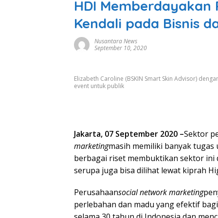
HDI Memberdayakan 
Kendali pada Bisnis 
Nusantara News
September 10, 2020
Elizabeth Caroline (BSKIN Smart Skin Advisor) den
event untuk publik
Jakarta,
07 September 2020 –
Sektor p
marketing
masih memiliki banyak tugas 
berbagai riset membuktikan sektor in
serupa juga bisa dilihat lewat kiprah H
Perusahaan
social network marketing
pen
perlebahan dan madu yang efektif bagi
selama 30 tahun di Indonesia dan menc