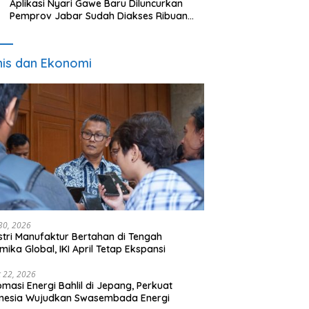
Aplikasi Nyari Gawe Baru Diluncurkan
Pemprov Jabar Sudah Diakses Ribuan
Pencari Kerja
nis dan Ekonomi
 30, 2026
stri Manufaktur Bertahan di Tengah
mika Global, IKI April Tetap Ekspansi
 22, 2026
omasi Energi Bahlil di Jepang, Perkuat
onesia Wujudkan Swasembada Energi