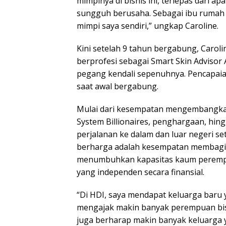
mimpinya di bisnis ini, terlepas dari 
sungguh berusaha. Sebagai ibu rumah 
mimpi saya sendiri,” ungkap Caroline.
Kini setelah 9 tahun bergabung, Carol
berprofesi sebagai Smart Skin Adviso
pegang kendali sepenuhnya. Pencapaian
saat awal bergabung.
Mulai dari kesempatan mengembangkan 
System Billionaires, penghargaan, hin
perjalanan ke dalam dan luar negeri se
berharga adalah kesempatan membagi
menumbuhkan kapasitas kaum perempu
yang independen secara finansial.
“Di HDI, saya mendapat keluarga baru 
mengajak makin banyak perempuan bis
juga berharap makin banyak keluarga y