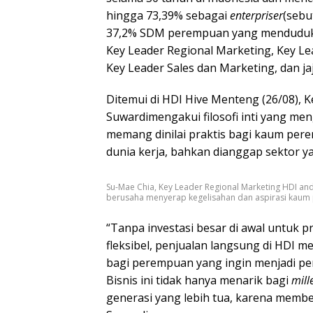
hingga 73,39% sebagai
enterpriser
(sebu
37,2% SDM perempuan yang menduduki po
Key Leader Regional Marketing, Key Le
Key Leader Sales dan Marketing, dan j
Ditemui di HDI Hive Menteng (26/08), K
Suwardimengakui filosofi inti yang m
memang dinilai praktis bagi kaum per
dunia kerja, bahkan dianggap sektor ya
Su-Mae Chia, Key Leader Regional Marketing HDI a
berusaha menyerap kegelisahan dan aspirasi kau
“Tanpa investasi besar di awal untuk p
fleksibel, penjualan langsung di HDI 
bagi perempuan yang ingin menjadi p
Bisnis ini tidak hanya menarik bagi
mil
generasi yang lebih tua, karena membe