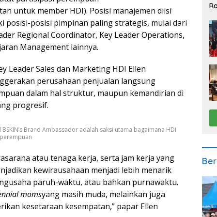
Ra
tan untuk member HDI). Posisi manajemen diisi
2
sisi-posisi pimpinan paling strategis, mulai dari
ader Regional Coordinator, Key Leader Operations,
ajaran Management lainnya.
ey Leader Sales dan Marketing HDI Ellen
enggerakan perusahaan penjualan langsung
empuan dalam hal struktur, maupun kemandirian di
ng progresif.
nd BSKIN’s Brand Ambassador adalah saksi utama bagaimana HDI
m perempuan
rasarana atau tenaga kerja, serta jam kerja yang
Ber
menjadikan kewirausahaan menjadi lebih menarik
engusaha paruh-waktu, atau bahkan purnawaktu.
lennial moms
yang masih muda, melainkan juga
rikan kesetaraan kesempatan,” papar Ellen