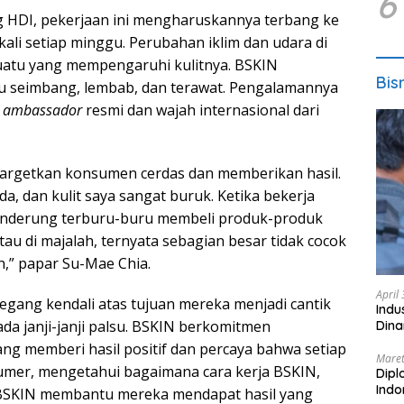
6
g HDI, pekerjaan ini mengharuskannya terbang ke
kali setiap minggu. Perubahan iklim dan udara di
uatu yang mempengaruhi kulitnya. BSKIN
Bis
u seimbang, lembab, dan terawat. Pengalamannya
d ambassador
resmi dan wajah internasional dari
rgetkan konsumen cerdas dan memberikan hasil.
da, dan kulit saya sangat buruk. Ketika bekerja
cenderung terburu-buru membeli produk-produk
tau di majalah, ternyata sebagian besar tidak cocok
an,” papar Su-Mae Chia.
April
ng kendali atas tujuan mereka menjadi cantik
Indu
a janji-janji palsu. BSKIN berkomitmen
Dina
ng memberi hasil positif dan percaya bahwa setiap
Maret
mer, mengetahui bagaimana cara kerja BSKIN,
Dipl
Ind
 BSKIN membantu mereka mendapat hasil yang