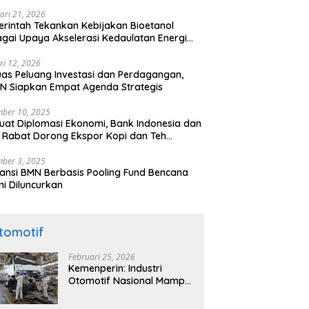
ari 21, 2026
rintah Tekankan Kebijakan Bioetanol
gai Upaya Akselerasi Kedaulatan Energi
onal
ri 12, 2026
uas Peluang Investasi dan Perdagangan,
N Siapkan Empat Agenda Strategis
ber 10, 2025
uat Diplomasi Ekonomi, Bank Indonesia dan
 Rabat Dorong Ekspor Kopi dan Teh
nesia di Maroko
ber 3, 2025
ansi BMN Berbasis Pooling Fund Bencana
i Diluncurkan
tomotif
Februari 25, 2026
Kemenperin: Industri
Otomotif Nasional Mampu
Produksi Mobil Jenis Pick-
ip Sendiri, Tak Perlu Impor