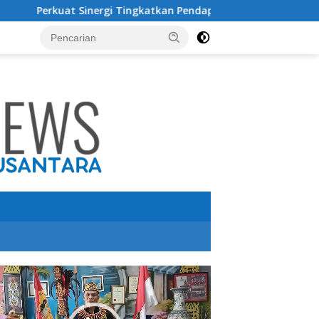
rgi Tingkatkan Pendapatan Daerah, Bupati Terima Audensi den
utar
o