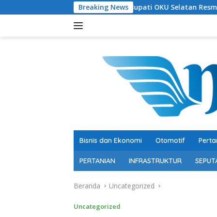
Langsung
Bupati OKU Selatan Resmi Buka Rangkaian Lo
Breaking News
ke
konten
Bisnis dan Ekonomi
Otomotif
Perta
PERTANIAN
INFRASTRUKTUR
SEPUT
Beranda
Uncategorized
Uncategorized