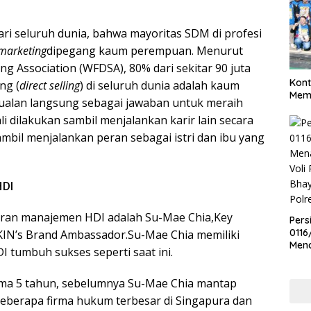
ari seluruh dunia, bahwa mayoritas SDM di profesi
 marketing
dipegang kaum perempuan. Menurut
ing Association (WFDSA), 80% dari sekitar 90 juta
Kont
ng (
direct selling
) di seluruh dunia adalah kaum
Meme
alan langsung sebagai jawaban untuk meraih
li dilakukan sambil menjalankan karir lain secara
mbil menjalankan peran sebagai istri dan ibu yang
HDI
aran manajemen HDI adalah Su-Mae Chia,Key
Pers
0116
IN’s Brand Ambassador.Su-Mae Chia memiliki
Men
 tumbuh sukses seperti saat ini.
Voli
Bha
lama 5 tahun, sebelumnya Su-Mae Chia mantap
Polr
beberapa firma hukum terbesar di Singapura dan