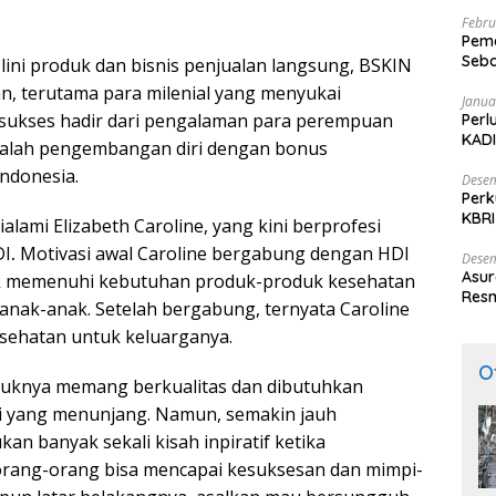
Febru
Peme
Seba
lini produk dan bisnis penjualan langsung, BSKIN
Nasi
, terutama para milenial yang menyukai
Janua
h sukses hadir dari pengalaman para perempuan
Perl
KADI
dalah pengembangan diri dengan bonus
ndonesia.
Desem
Perk
KBRI
dialami Elizabeth Caroline, yang kini berprofesi
Indo
DI
.
Motivasi awal Caroline bergabung dengan HDI
Desem
Asur
uk memenuhi kebutuhan produk-produk kesehatan
Resm
anak-anak. Setelah bergabung, ternyata Caroline
esehatan untuk keluarganya.
O
duknya memang berkualitas dan dibutuhkan
li yang menunjang. Namun, semakin jauh
n banyak sekali kisah inpiratif ketika
 orang-orang bisa mencapai kesuksesan dan mimpi-