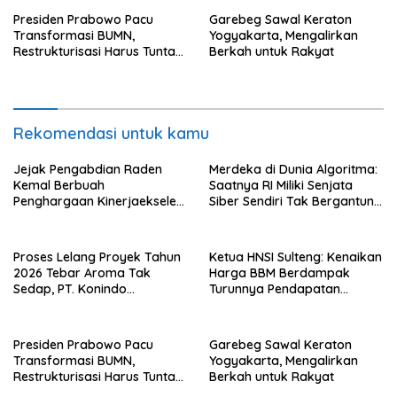
Presiden Prabowo Pacu
Garebeg Sawal Keraton
Transformasi BUMN,
Yogyakarta, Mengalirkan
Restrukturisasi Harus Tuntas
Berkah untuk Rakyat
Tahun Ini
Rekomendasi untuk kamu
Jejak Pengabdian Raden
Merdeka di Dunia Algoritma:
Kemal Berbuah
Saatnya RI Miliki Senjata
Penghargaan Kinerjaekselen
Siber Sendiri Tak Bergantung
Award II 2026
dengan Asing.
Proses Lelang Proyek Tahun
Ketua HNSI Sulteng: Kenaikan
2026 Tebar Aroma Tak
Harga BBM Berdampak
Sedap, PT. Konindo
Turunnya Pendapatan
Panorama Surati Pokja
Nelayan Secara Signifikan
Flotim
Presiden Prabowo Pacu
Garebeg Sawal Keraton
Transformasi BUMN,
Yogyakarta, Mengalirkan
Restrukturisasi Harus Tuntas
Berkah untuk Rakyat
Tahun Ini