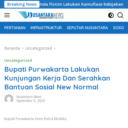
Langsung
uding Pemda Flotim Lakukan Kamuflase Kebijakan Politik Angga
Breaking News
ke
konten
PERTANIAN
INFRASTRUKTUR
SEPUTAR NUSANTARA
SOSOK 
Beranda
Uncategorized
Uncategorized
Bupati Purwakarta Lakukan
Kunjungan Kerja Dan Serahkan
Bantuan Sosial New Normal
Nusantara News
September 9, 2020
Bupati Purwakarta Anne Ratna Mustika,