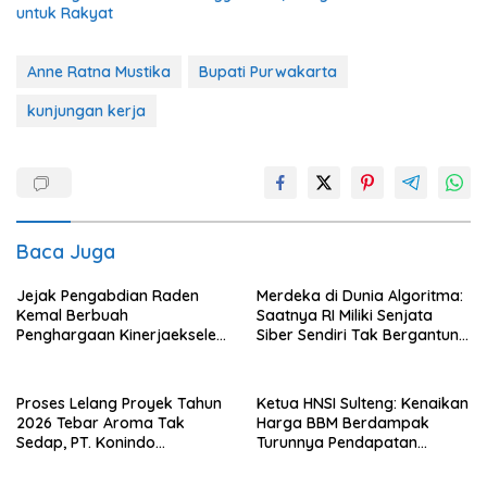
untuk Rakyat
Anne Ratna Mustika
Bupati Purwakarta
kunjungan kerja
Baca Juga
Jejak Pengabdian Raden
Merdeka di Dunia Algoritma:
Kemal Berbuah
Saatnya RI Miliki Senjata
Penghargaan Kinerjaekselen
Siber Sendiri Tak Bergantung
Award II 2026
dengan Asing.
Proses Lelang Proyek Tahun
Ketua HNSI Sulteng: Kenaikan
2026 Tebar Aroma Tak
Harga BBM Berdampak
Sedap, PT. Konindo
Turunnya Pendapatan
Panorama Surati Pokja
Nelayan Secara Signifikan
Flotim