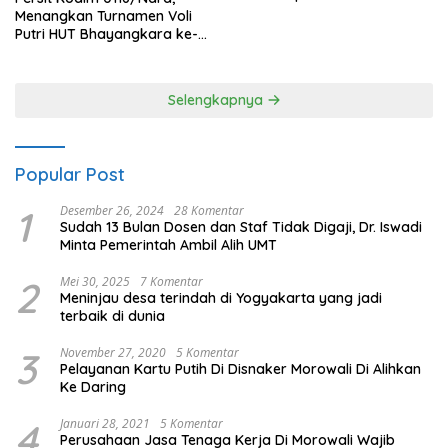
Menangkan Turnamen Voli
Putri HUT Bhayangkara ke-
80 Polres Nagan Raya
Selengkapnya
Popular Post
1
Desember 26, 2024
28 Komentar
Sudah 13 Bulan Dosen dan Staf Tidak Digaji, Dr. Iswadi
Minta Pemerintah Ambil Alih UMT
2
Mei 30, 2025
7 Komentar
Meninjau desa terindah di Yogyakarta yang jadi
terbaik di dunia
3
November 27, 2020
5 Komentar
Pelayanan Kartu Putih Di Disnaker Morowali Di Alihkan
Ke Daring
4
Januari 28, 2021
5 Komentar
Perusahaan Jasa Tenaga Kerja Di Morowali Wajib