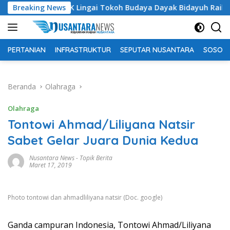
Langsung
 AK Lingai Tokoh Budaya Dayak Bidayuh Raih Kinerja Ekselen Aw
Breaking News
ke
konten
PERTANIAN
INFRASTRUKTUR
SEPUTAR NUSANTARA
SOSOK 
Beranda
Olahraga
Olahraga
Tontowi Ahmad/Liliyana Natsir
Sabet Gelar Juara Dunia Kedua
Nusantara News
-
Topik Berita
Maret 17, 2019
Photo tontowi dan ahmadliliyana natsir (Doc. google)
Ganda campuran Indonesia, Tontowi Ahmad/Liliyana