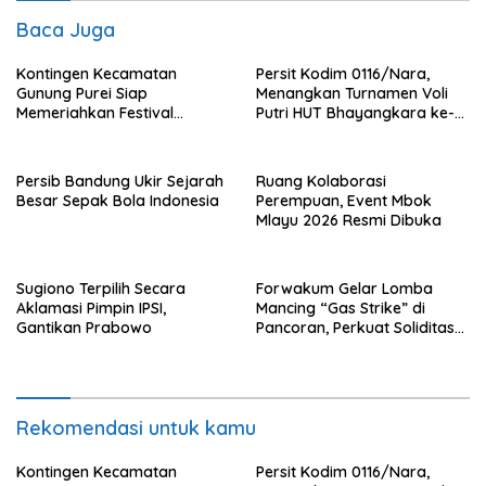
Baca Juga
Kontingen Kecamatan
Persit Kodim 0116/Nara,
Gunung Purei Siap
Menangkan Turnamen Voli
Memeriahkan Festival
Putri HUT Bhayangkara ke-
Budaya IMBT Tahun 2026
80 Polres Nagan Raya
Persib Bandung Ukir Sejarah
Ruang Kolaborasi
Besar Sepak Bola Indonesia
Perempuan, Event Mbok
Mlayu 2026 Resmi Dibuka
Sugiono Terpilih Secara
Forwakum Gelar Lomba
Aklamasi Pimpin IPSI,
Mancing “Gas Strike” di
Gantikan Prabowo
Pancoran, Perkuat Soliditas
Wartawan Hukum
Rekomendasi untuk kamu
Kontingen Kecamatan
Persit Kodim 0116/Nara,