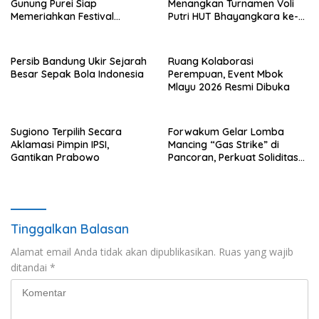
Gunung Purei Siap
Menangkan Turnamen Voli
Memeriahkan Festival
Putri HUT Bhayangkara ke-
Budaya IMBT Tahun 2026
80 Polres Nagan Raya
Persib Bandung Ukir Sejarah
Ruang Kolaborasi
Besar Sepak Bola Indonesia
Perempuan, Event Mbok
Mlayu 2026 Resmi Dibuka
Sugiono Terpilih Secara
Forwakum Gelar Lomba
Aklamasi Pimpin IPSI,
Mancing “Gas Strike” di
Gantikan Prabowo
Pancoran, Perkuat Soliditas
Wartawan Hukum
Tinggalkan Balasan
Alamat email Anda tidak akan dipublikasikan.
Ruas yang wajib
ditandai
*