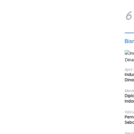
6
Bis
April
Indu
Dina
Maret
Dipl
Ind
Febru
Peme
Seba
Nasi
Janua