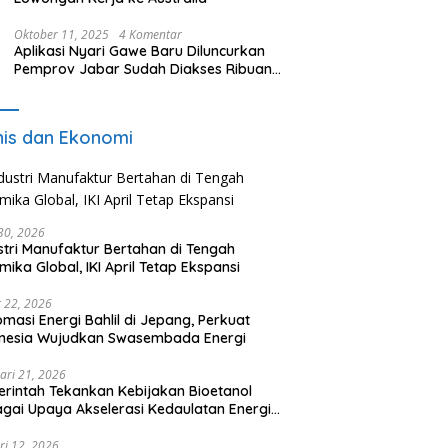
Oktober 11, 2025
4 Komentar
Aplikasi Nyari Gawe Baru Diluncurkan
Pemprov Jabar Sudah Diakses Ribuan
Pencari Kerja
nis dan Ekonomi
 30, 2026
stri Manufaktur Bertahan di Tengah
mika Global, IKI April Tetap Ekspansi
 22, 2026
omasi Energi Bahlil di Jepang, Perkuat
onesia Wujudkan Swasembada Energi
ari 21, 2026
rintah Tekankan Kebijakan Bioetanol
gai Upaya Akselerasi Kedaulatan Energi
onal
ri 12, 2026