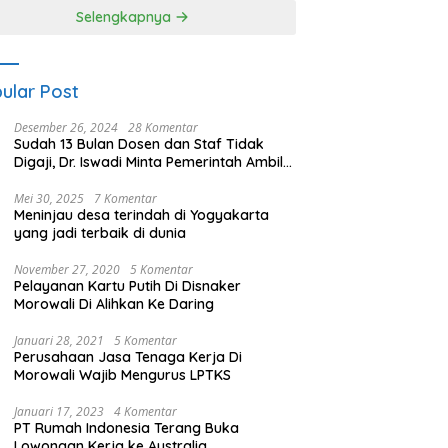
es Nagan Raya
Selengkapnya
ular Post
Desember 26, 2024
28 Komentar
Sudah 13 Bulan Dosen dan Staf Tidak
Digaji, Dr. Iswadi Minta Pemerintah Ambil
Alih UMT
Mei 30, 2025
7 Komentar
Meninjau desa terindah di Yogyakarta
yang jadi terbaik di dunia
November 27, 2020
5 Komentar
Pelayanan Kartu Putih Di Disnaker
Morowali Di Alihkan Ke Daring
Januari 28, 2021
5 Komentar
Perusahaan Jasa Tenaga Kerja Di
Morowali Wajib Mengurus LPTKS
Januari 17, 2023
4 Komentar
PT Rumah Indonesia Terang Buka
Lowongan Kerja ke Australia