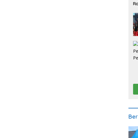
Ra
2
Ber