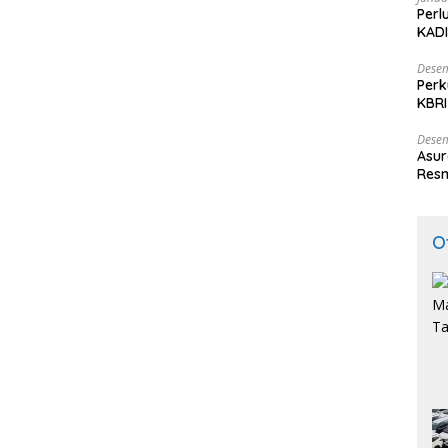
Perl
KADI
Desem
Perk
KBRI
Indo
Desem
Asur
Resm
O