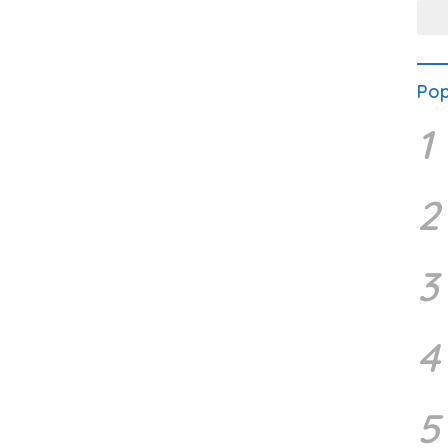
Polr
Pop
1
2
3
4
5