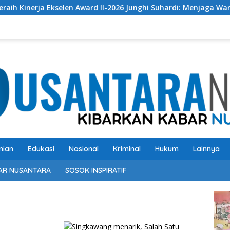
 Ekselen Award II-2026 Junghi Suhardi: Menjaga Warisan Budaya 
nian
Edukasi
Nasional
Kriminal
Hukum
Lainnya
AR NUSANTARA
SOSOK INSPIRATIF
Pem
Vide