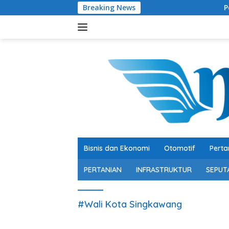
Langsung
Breaking News
Peraih Kinerja
ke
konten
Bisnis dan Ekonomi
Otomotif
Perta
PERTANIAN
INFRASTRUKTUR
SEPUT
#Wali Kota Singkawang