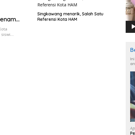
Singkawang menarik, Salah Satu
Senam
Referensi Kota HAM
an SMP
Kota
a siswi…
B
In
an
Ag
Pe