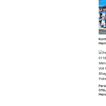
Kont
Meme
Pers
0116
Men
Voli
Bha