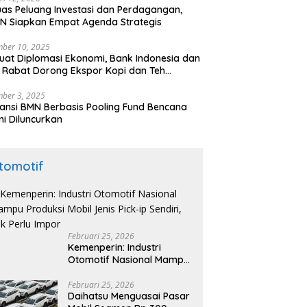
uas Peluang Investasi dan Perdagangan,
N Siapkan Empat Agenda Strategis
ber 10, 2025
uat Diplomasi Ekonomi, Bank Indonesia dan
 Rabat Dorong Ekspor Kopi dan Teh
nesia di Maroko
ber 3, 2025
ansi BMN Berbasis Pooling Fund Bencana
i Diluncurkan
tomotif
Februari 25, 2026
Kemenperin: Industri
Otomotif Nasional Mampu
Produksi Mobil Jenis Pick-
ip Sendiri, Tak Perlu Impor
Februari 25, 2026
Daihatsu Menguasai Pasar