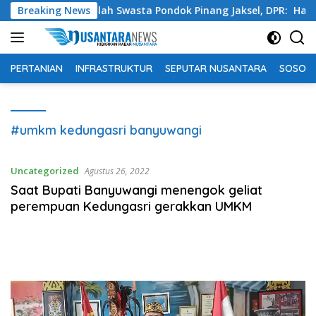
Langsung
an di Sekolah Swasta Pondok Pinang Jaksel, DPR: Harus Diusu
Breaking News
ke
konten
PERTANIAN
INFRASTRUKTUR
SEPUTAR NUSANTARA
SOSOK 
#umkm kedungasri banyuwangi
Uncategorized
Agustus 26, 2022
Saat Bupati Banyuwangi menengok geliat
perempuan Kedungasri gerakkan UMKM
Pemutar
Video