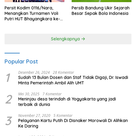
Persit Kodim 0116/Nara,
Persib Bandung Ukir Sejarah
Menangkan Turnamen Voli
Besar Sepak Bola Indonesia
Putri HUT Bhayangkara ke-
80 Polres Nagan Raya
Selengkapnya
Popular Post
1
Desember 26, 2024
28 Komentar
Sudah 13 Bulan Dosen dan Staf Tidak Digaji, Dr. Iswadi
Minta Pemerintah Ambil Alih UMT
2
Mei 30, 2025
7 Komentar
Meninjau desa terindah di Yogyakarta yang jadi
terbaik di dunia
3
November 27, 2020
5 Komentar
Pelayanan Kartu Putih Di Disnaker Morowali Di Alihkan
Ke Daring