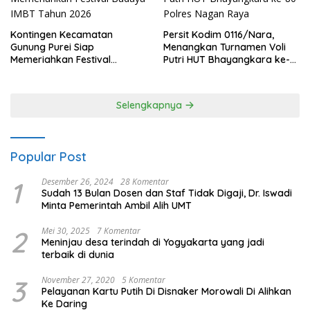
Kontingen Kecamatan
Persit Kodim 0116/Nara,
Gunung Purei Siap
Menangkan Turnamen Voli
Memeriahkan Festival
Putri HUT Bhayangkara ke-
Budaya IMBT Tahun 2026
80 Polres Nagan Raya
Selengkapnya
Popular Post
1
Desember 26, 2024
28 Komentar
Sudah 13 Bulan Dosen dan Staf Tidak Digaji, Dr. Iswadi
Minta Pemerintah Ambil Alih UMT
2
Mei 30, 2025
7 Komentar
Meninjau desa terindah di Yogyakarta yang jadi
terbaik di dunia
3
November 27, 2020
5 Komentar
Pelayanan Kartu Putih Di Disnaker Morowali Di Alihkan
Ke Daring