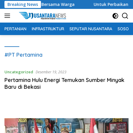
Langsung
t dan Senam Bersama Warga
Breaking News
Untuk Perbaikan Bangsa ke
ke
konten
PERTANIAN
INFRASTRUKTUR
SEPUTAR NUSANTARA
SOSOK 
#PT Pertamina
Uncategorized
Desember 19, 2023
Pertamina Hulu Energi Temukan Sumber Minyak
Baru di Bekasi
Pemutar
Video