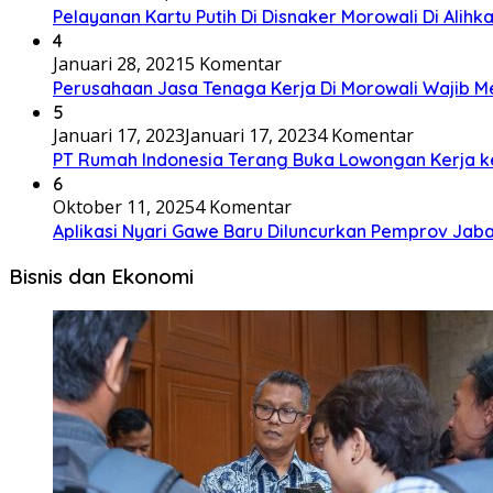
Pelayanan Kartu Putih Di Disnaker Morowali Di Alihk
4
Januari 28, 2021
5 Komentar
Perusahaan Jasa Tenaga Kerja Di Morowali Wajib 
5
Januari 17, 2023
Januari 17, 2023
4 Komentar
PT Rumah Indonesia Terang Buka Lowongan Kerja ke
6
Oktober 11, 2025
4 Komentar
Aplikasi Nyari Gawe Baru Diluncurkan Pemprov Jaba
Bisnis dan Ekonomi