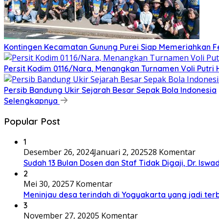
Kontingen Kecamatan Gunung Purei Siap Memeriahkan Fe
Persit Kodim 0116/Nara, Menangkan Turnamen Voli Putr
Persib Bandung Ukir Sejarah Besar Sepak Bola Indonesia
Selengkapnya
Popular Post
1
Desember 26, 2024
Januari 2, 2025
28 Komentar
Sudah 13 Bulan Dosen dan Staf Tidak Digaji, Dr. Iswa
2
Mei 30, 2025
7 Komentar
Meninjau desa terindah di Yogyakarta yang jadi terb
3
November 27, 2020
5 Komentar