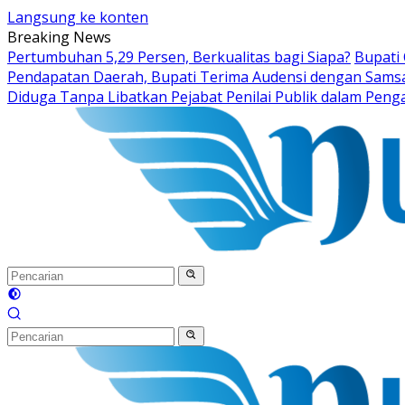
Langsung ke konten
Breaking News
Pertumbuhan 5,29 Persen, Berkualitas bagi Siapa?
Bupati
Pendapatan Daerah, Bupati Terima Audensi dengan Sams
Diduga Tanpa Libatkan Pejabat Penilai Publik dalam Peng