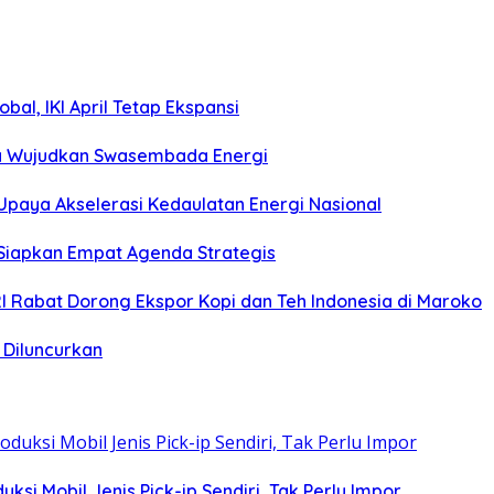
bal, IKI April Tetap Ekspansi
sia Wujudkan Swasembada Energi
Upaya Akselerasi Kedaulatan Energi Nasional
 Siapkan Empat Agenda Strategis
I Rabat Dorong Ekspor Kopi dan Teh Indonesia di Maroko
 Diluncurkan
si Mobil Jenis Pick-ip Sendiri, Tak Perlu Impor