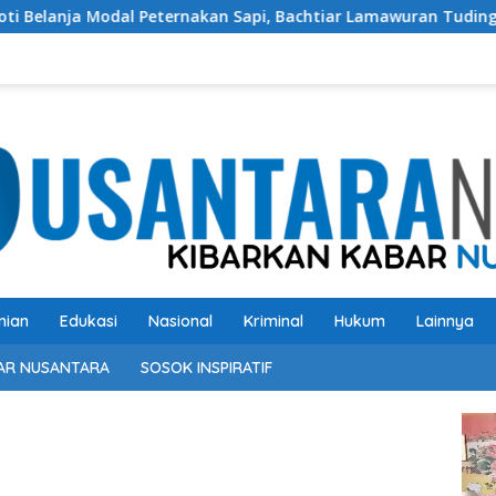
dal Peternakan Sapi, Bachtiar Lamawuran Tuding Pemda Flotim
nian
Edukasi
Nasional
Kriminal
Hukum
Lainnya
AR NUSANTARA
SOSOK INSPIRATIF
Pem
Vide