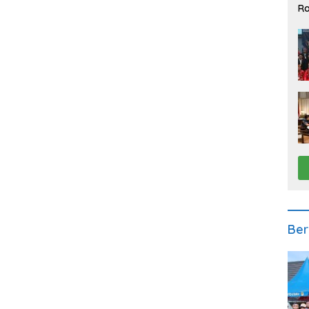
Ra
2
Ber