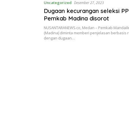
Uncategorized
Desember 27, 2023
Dugaan kecurangan seleksi PP
Pemkab Madina disorot
NUSANTARANEWS.co, Medan – Pemkab Mandailin
(Madina) diminta memberi penjelasan berbasis re
dengan dugaan…