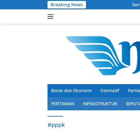
Langsung
Breaking News
Soroti Belanja Mo
ke
konten
Bisnis dan Ekonomi
Otomotif
Perta
PERTANIAN
INFRASTRUKTUR
SEPUT
#pppk