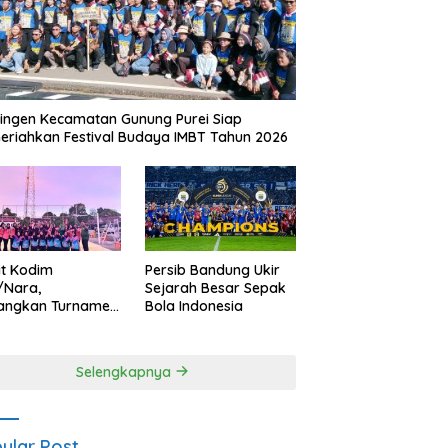
ingen Kecamatan Gunung Purei Siap
riahkan Festival Budaya IMBT Tahun 2026
it Kodim
Persib Bandung Ukir
/Nara,
Sejarah Besar Sepak
angkan Turnamen
Bola Indonesia
 Putri HUT
yangkara ke-80
es Nagan Raya
Selengkapnya
ular Post