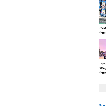
Kont
Meme
Pers
0116
Men
Voli
Bha
Polr
Pop