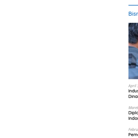
Bis
April
Indu
Dina
Maret
Dipl
Ind
Febru
Peme