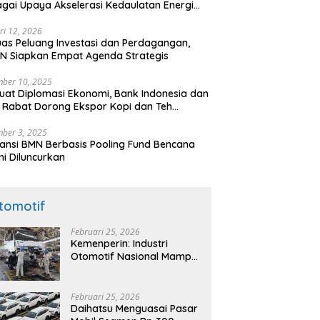
gai Upaya Akselerasi Kedaulatan Energi
onal
ri 12, 2026
uas Peluang Investasi dan Perdagangan,
N Siapkan Empat Agenda Strategis
ber 10, 2025
uat Diplomasi Ekonomi, Bank Indonesia dan
 Rabat Dorong Ekspor Kopi dan Teh
nesia di Maroko
ber 3, 2025
ansi BMN Berbasis Pooling Fund Bencana
i Diluncurkan
tomotif
Februari 25, 2026
Kemenperin: Industri
Otomotif Nasional Mampu
Produksi Mobil Jenis Pick-
ip Sendiri, Tak Perlu Impor
Februari 25, 2026
Daihatsu Menguasai Pasar