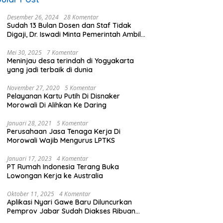
Desember 26, 2024
28 Komentar
Sudah 13 Bulan Dosen dan Staf Tidak
Digaji, Dr. Iswadi Minta Pemerintah Ambil
Alih UMT
Mei 30, 2025
7 Komentar
Meninjau desa terindah di Yogyakarta
yang jadi terbaik di dunia
November 27, 2020
5 Komentar
Pelayanan Kartu Putih Di Disnaker
Morowali Di Alihkan Ke Daring
Januari 28, 2021
5 Komentar
Perusahaan Jasa Tenaga Kerja Di
Morowali Wajib Mengurus LPTKS
Januari 17, 2023
4 Komentar
PT Rumah Indonesia Terang Buka
Lowongan Kerja ke Australia
Oktober 11, 2025
4 Komentar
Aplikasi Nyari Gawe Baru Diluncurkan
Pemprov Jabar Sudah Diakses Ribuan
Pencari Kerja