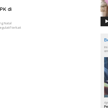
PK di
g Natal
gulatif terkait
B
In
an
Ag
Pe