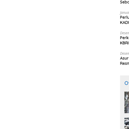
Seba
Nasi
Janua
Perl
KADI
Desem
Perk
KBRI
Indo
Desem
Asur
Resm
O