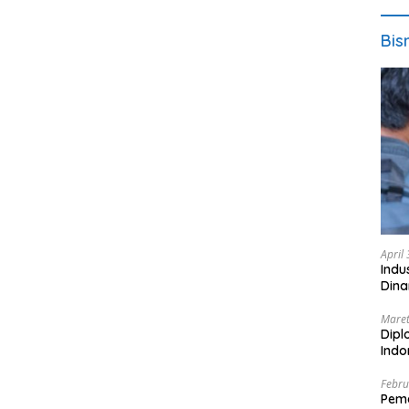
Bis
April
Indu
Dina
Maret
Dipl
Ind
Febru
Peme