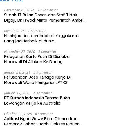
Desember 26, 2024
28 Komentar
Sudah 13 Bulan Dosen dan Staf Tidak
Digaji, Dr. Iswadi Minta Pemerintah Ambil
Alih UMT
Mei 30, 2025
7 Komentar
Meninjau desa terindah di Yogyakarta
yang jadi terbaik di dunia
November 27, 2020
5 Komentar
Pelayanan Kartu Putih Di Disnaker
Morowali Di Alihkan Ke Daring
Januari 28, 2021
5 Komentar
Perusahaan Jasa Tenaga Kerja Di
Morowali Wajib Mengurus LPTKS
Januari 17, 2023
4 Komentar
PT Rumah Indonesia Terang Buka
Lowongan Kerja ke Australia
Oktober 11, 2025
4 Komentar
Aplikasi Nyari Gawe Baru Diluncurkan
Pemprov Jabar Sudah Diakses Ribuan
Pencari Kerja