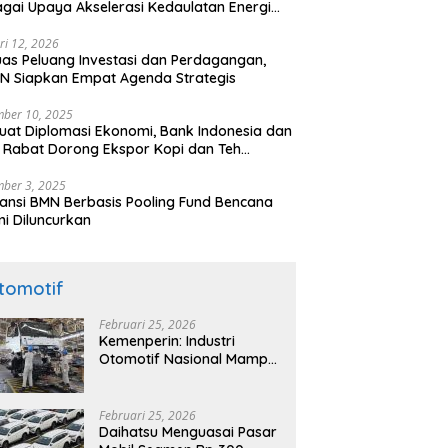
gai Upaya Akselerasi Kedaulatan Energi
onal
ri 12, 2026
uas Peluang Investasi dan Perdagangan,
N Siapkan Empat Agenda Strategis
ber 10, 2025
uat Diplomasi Ekonomi, Bank Indonesia dan
 Rabat Dorong Ekspor Kopi dan Teh
nesia di Maroko
ber 3, 2025
ansi BMN Berbasis Pooling Fund Bencana
i Diluncurkan
tomotif
Februari 25, 2026
Kemenperin: Industri
Otomotif Nasional Mampu
Produksi Mobil Jenis Pick-
ip Sendiri, Tak Perlu Impor
Februari 25, 2026
Daihatsu Menguasai Pasar