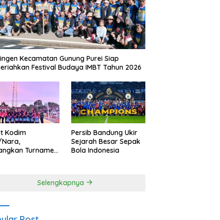
ingen Kecamatan Gunung Purei Siap
riahkan Festival Budaya IMBT Tahun 2026
it Kodim
Persib Bandung Ukir
/Nara,
Sejarah Besar Sepak
angkan Turnamen
Bola Indonesia
 Putri HUT
yangkara ke-80
es Nagan Raya
Selengkapnya
ular Post