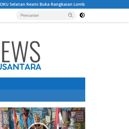
n Resmi Buka Rangkaian Lomba Peringatan HUT RI ke-81 Tahun
utar
o