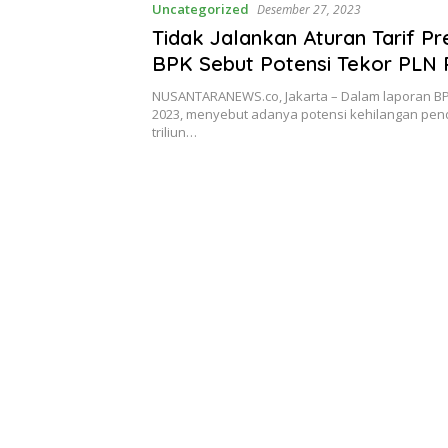
Uncategorized
Desember 27, 2023
Tidak Jalankan Aturan Tarif P
BPK Sebut Potensi Tekor PLN 
Triliun
NUSANTARANEWS.co, Jakarta – Dalam laporan BP
2023, menyebut adanya potensi kehilangan pen
triliun…