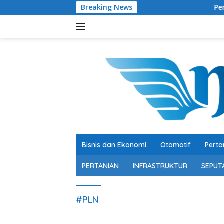
Langsung
Breaking News
Pertumbuhan 5
ke
konten
Bisnis dan Ekonomi
Otomotif
Perta
PERTANIAN
INFRASTRUKTUR
SEPUT
#PLN