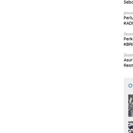
Seba
Nasi
Janua
Perl
KADI
Desem
Perk
KBRI
Indo
Desem
Asur
Resm
O