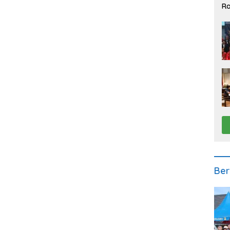
Ra
2
Ber