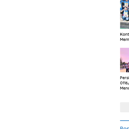
Kont
Meme
Pers
0116
Men
Voli
Bha
Polr
Pop