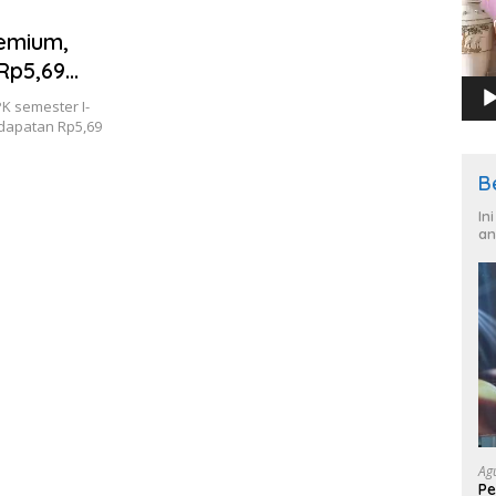
remium,
Rp5,69
K semester I-
dapatan Rp5,69
B
In
an
Ag
Pe