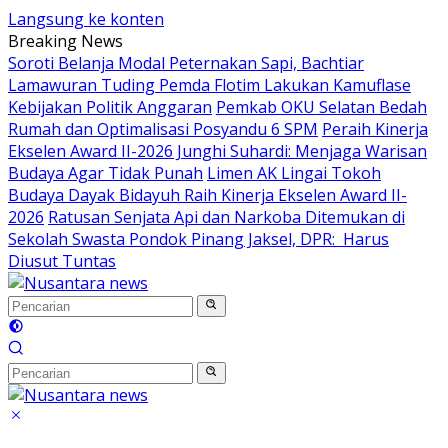
Langsung ke konten
Breaking News
Soroti Belanja Modal Peternakan Sapi, Bachtiar
Lamawuran Tuding Pemda Flotim Lakukan Kamuflase
Kebijakan Politik Anggaran
Pemkab OKU Selatan Bedah
Rumah dan Optimalisasi Posyandu 6 SPM
Peraih Kinerja
Ekselen Award II-2026 Junghi Suhardi: Menjaga Warisan
Budaya Agar Tidak Punah
Limen AK Lingai Tokoh
Budaya Dayak Bidayuh Raih Kinerja Ekselen Award II-
2026
Ratusan Senjata Api dan Narkoba Ditemukan di
Sekolah Swasta Pondok Pinang Jaksel, DPR: Harus
Diusut Tuntas