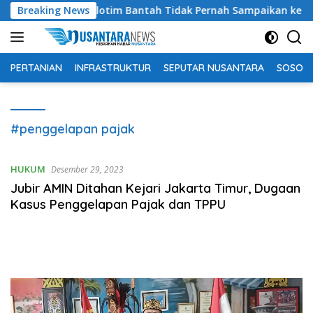
Langsung
 Disbunter Flotim Bantah Tidak Pernah Sampaikan ke DPRD soal
Breaking News
ke
konten
PERTANIAN
INFRASTRUKTUR
SEPUTAR NUSANTARA
SOSOK 
#penggelapan pajak
HUKUM
Desember 29, 2023
Jubir AMIN Ditahan Kejari Jakarta Timur, Dugaan
Kasus Penggelapan Pajak dan TPPU
Pemutar
Video