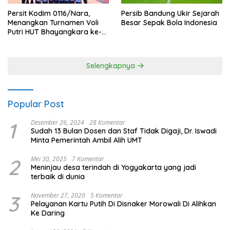
Persit Kodim 0116/Nara,
Persib Bandung Ukir Sejarah
Menangkan Turnamen Voli
Besar Sepak Bola Indonesia
Putri HUT Bhayangkara ke-
80 Polres Nagan Raya
Selengkapnya
Popular Post
1
Desember 26, 2024
28 Komentar
Sudah 13 Bulan Dosen dan Staf Tidak Digaji, Dr. Iswadi
Minta Pemerintah Ambil Alih UMT
2
Mei 30, 2025
7 Komentar
Meninjau desa terindah di Yogyakarta yang jadi
terbaik di dunia
3
November 27, 2020
5 Komentar
Pelayanan Kartu Putih Di Disnaker Morowali Di Alihkan
Ke Daring