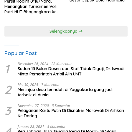
Persit Kodim 0116/Nara,
Menangkan Turnamen Voli
Putri HUT Bhayangkara ke-
80 Polres Nagan Raya
Selengkapnya
Popular Post
1
Desember 26, 2024
28 Komentar
Sudah 13 Bulan Dosen dan Staf Tidak Digaji, Dr. Iswadi
Minta Pemerintah Ambil Alih UMT
2
Mei 30, 2025
7 Komentar
Meninjau desa terindah di Yogyakarta yang jadi
terbaik di dunia
3
November 27, 2020
5 Komentar
Pelayanan Kartu Putih Di Disnaker Morowali Di Alihkan
Ke Daring
4
Januari 28, 2021
5 Komentar
Perusahaan Jasa Tenaga Kerja Di Morowali Wajib