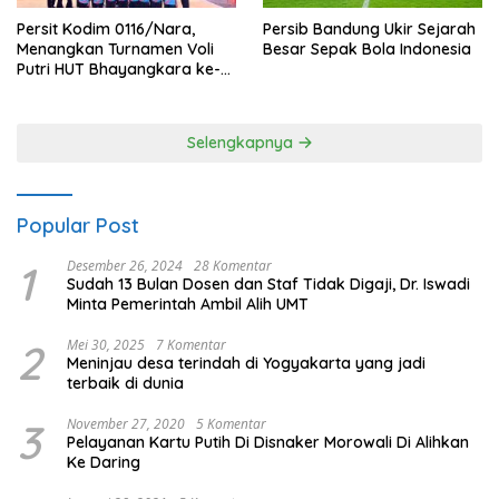
Persit Kodim 0116/Nara,
Persib Bandung Ukir Sejarah
Menangkan Turnamen Voli
Besar Sepak Bola Indonesia
Putri HUT Bhayangkara ke-
80 Polres Nagan Raya
Selengkapnya
Popular Post
1
Desember 26, 2024
28 Komentar
Sudah 13 Bulan Dosen dan Staf Tidak Digaji, Dr. Iswadi
Minta Pemerintah Ambil Alih UMT
2
Mei 30, 2025
7 Komentar
Meninjau desa terindah di Yogyakarta yang jadi
terbaik di dunia
3
November 27, 2020
5 Komentar
Pelayanan Kartu Putih Di Disnaker Morowali Di Alihkan
Ke Daring