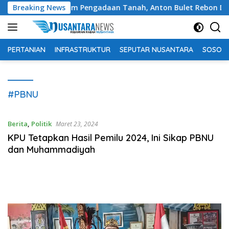
Langsung
ai Publik dalam Pengadaan Tanah, Anton Bulet Rebon Desak Keja
Breaking News
ke
konten
PERTANIAN
INFRASTRUKTUR
SEPUTAR NUSANTARA
SOSOK 
#PBNU
Berita
,
Politik
Maret 23, 2024
KPU Tetapkan Hasil Pemilu 2024, Ini Sikap PBNU
dan Muhammadiyah
Pemutar
Video