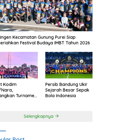
ingen Kecamatan Gunung Purei Siap
riahkan Festival Budaya IMBT Tahun 2026
it Kodim
Persib Bandung Ukir
/Nara,
Sejarah Besar Sepak
angkan Turnamen
Bola Indonesia
 Putri HUT
yangkara ke-80
es Nagan Raya
Selengkapnya
ular Post