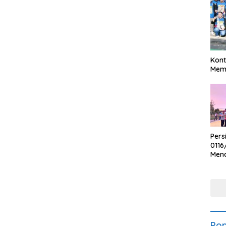
Kont
Meme
Pers
0116
Men
Voli
Bha
Polr
Pop