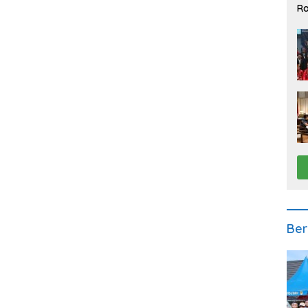
Ra
2
Ber