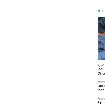
Bis
April
Indu
Dina
Maret
Dipl
Ind
Febru
Peme