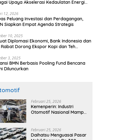
gai Upaya Akselerasi Kedaulatan Energi
onal
ri 12, 2026
uas Peluang Investasi dan Perdagangan,
N Siapkan Empat Agenda Strategis
ber 10, 2025
uat Diplomasi Ekonomi, Bank Indonesia dan
 Rabat Dorong Ekspor Kopi dan Teh
nesia di Maroko
ber 3, 2025
ansi BMN Berbasis Pooling Fund Bencana
i Diluncurkan
tomotif
Februari 25, 2026
Kemenperin: Industri
Otomotif Nasional Mampu
Produksi Mobil Jenis Pick-
ip Sendiri, Tak Perlu Impor
Februari 25, 2026
Daihatsu Menguasai Pasar