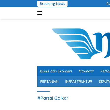
Langsung
Breaking News
Ratusan Senjata
ke
konten
Bisnis dan Ekonomi
Otomotif
Perta
PERTANIAN
INFRASTRUKTUR
SEPUT
#Partai Golkar