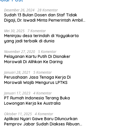
Desember 26, 2024
28 Komentar
Sudah 13 Bulan Dosen dan Staf Tidak
Digaji, Dr. Iswadi Minta Pemerintah Ambil
Alih UMT
Mei 30, 2025
7 Komentar
Meninjau desa terindah di Yogyakarta
yang jadi terbaik di dunia
November 27, 2020
5 Komentar
Pelayanan Kartu Putih Di Disnaker
Morowali Di Alihkan Ke Daring
Januari 28, 2021
5 Komentar
Perusahaan Jasa Tenaga Kerja Di
Morowali Wajib Mengurus LPTKS
Januari 17, 2023
4 Komentar
PT Rumah Indonesia Terang Buka
Lowongan Kerja ke Australia
Oktober 11, 2025
4 Komentar
Aplikasi Nyari Gawe Baru Diluncurkan
Pemprov Jabar Sudah Diakses Ribuan
Pencari Kerja