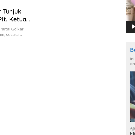
 Tunjuk
lt. Ketua
artai Golkar
lam, secara…
B
In
an
Ag
Pe