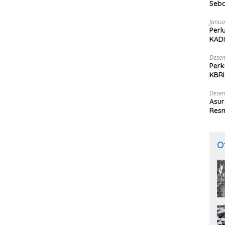
Seba
Nasi
Janua
Perl
KADI
Desem
Perk
KBRI
Indo
Desem
Asur
Resm
O