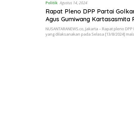
Politik
Agustus 14, 2024
Rapat Pleno DPP Partai Golkar
Agus Gumiwang Kartasasmita P
Umum
NUSANTARANEWS.co, Jakarta – Rapat pleno DPP P
yang dilaksanakan pada Selasa [13/8/2024] ma