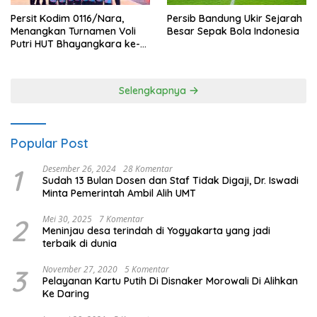
Persit Kodim 0116/Nara,
Persib Bandung Ukir Sejarah
Menangkan Turnamen Voli
Besar Sepak Bola Indonesia
Putri HUT Bhayangkara ke-
80 Polres Nagan Raya
Selengkapnya
Popular Post
1
Desember 26, 2024
28 Komentar
Sudah 13 Bulan Dosen dan Staf Tidak Digaji, Dr. Iswadi
Minta Pemerintah Ambil Alih UMT
2
Mei 30, 2025
7 Komentar
Meninjau desa terindah di Yogyakarta yang jadi
terbaik di dunia
3
November 27, 2020
5 Komentar
Pelayanan Kartu Putih Di Disnaker Morowali Di Alihkan
Ke Daring