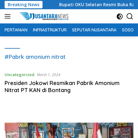
Langsung
agi Siapa?
Breaking News
Bupati OKU Selatan Resmi Buka Rangkaian 
ke
konten
PERTANIAN
INFRASTRUKTUR
SEPUTAR NUSANTARA
SOSOK 
#Pabrk amonium nitrat
Uncategorized
Maret 1, 2024
Presiden Jokowi Resmikan Pabrik Amonium
Nitrat PT KAN di Bontang
Pemutar
Video