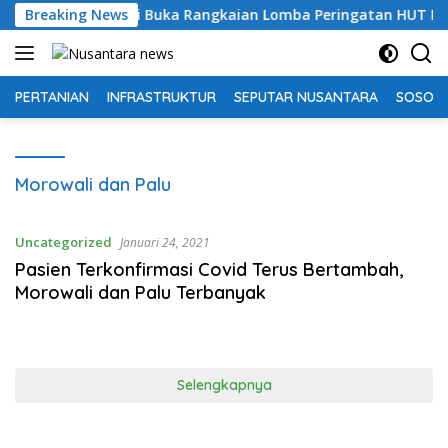
Langsung
latan Resmi Buka Rangkaian Lomba Peringatan HUT RI ke-81 T
Breaking News
ke
konten
PERTANIAN
INFRASTRUKTUR
SEPUTAR NUSANTARA
SOSOK 
Morowali dan Palu
Uncategorized
Januari 24, 2021
Pasien Terkonfirmasi Covid Terus Bertambah,
Morowali dan Palu Terbanyak
Selengkapnya