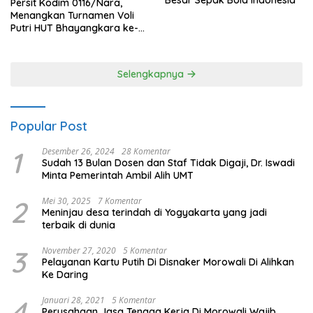
Persit Kodim 0116/Nara,
Menangkan Turnamen Voli
Putri HUT Bhayangkara ke-
80 Polres Nagan Raya
Selengkapnya
Popular Post
1
Desember 26, 2024
28 Komentar
Sudah 13 Bulan Dosen dan Staf Tidak Digaji, Dr. Iswadi
Minta Pemerintah Ambil Alih UMT
2
Mei 30, 2025
7 Komentar
Meninjau desa terindah di Yogyakarta yang jadi
terbaik di dunia
3
November 27, 2020
5 Komentar
Pelayanan Kartu Putih Di Disnaker Morowali Di Alihkan
Ke Daring
4
Januari 28, 2021
5 Komentar
Perusahaan Jasa Tenaga Kerja Di Morowali Wajib