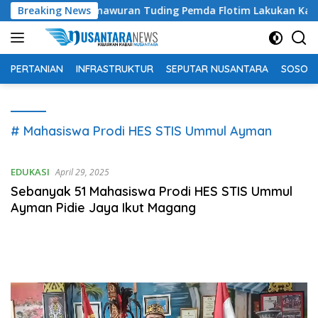
Langsung
i, Bachtiar Lamawuran Tuding Pemda Flotim Lakukan Kamuflase 
Breaking News
ke
konten
PERTANIAN
INFRASTRUKTUR
SEPUTAR NUSANTARA
SOSOK 
# Mahasiswa Prodi HES STIS Ummul Ayman
EDUKASI
April 29, 2025
Sebanyak 51 Mahasiswa Prodi HES STIS Ummul
Ayman Pidie Jaya Ikut Magang
Pemutar
Video