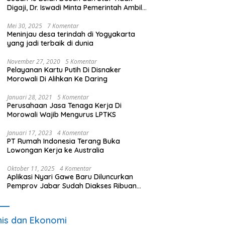
Digaji, Dr. Iswadi Minta Pemerintah Ambil
Alih UMT
Mei 30, 2025
7 Komentar
Meninjau desa terindah di Yogyakarta
yang jadi terbaik di dunia
November 27, 2020
5 Komentar
Pelayanan Kartu Putih Di Disnaker
Morowali Di Alihkan Ke Daring
Januari 28, 2021
5 Komentar
Perusahaan Jasa Tenaga Kerja Di
Morowali Wajib Mengurus LPTKS
Januari 17, 2023
4 Komentar
PT Rumah Indonesia Terang Buka
Lowongan Kerja ke Australia
Oktober 11, 2025
4 Komentar
Aplikasi Nyari Gawe Baru Diluncurkan
Pemprov Jabar Sudah Diakses Ribuan
Pencari Kerja
nis dan Ekonomi