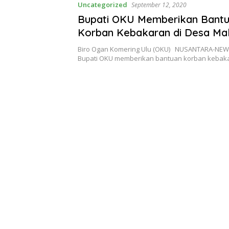
Uncategorized
September 12, 2020
Bupati OKU Memberikan Bant
Korban Kebakaran di Desa Mak
SP 6 . Peninjauan OKU.
Biro Ogan Komering Ulu (OKU) NUSANTARA-NEWS
Bupati OKU memberikan bantuan korban kebak