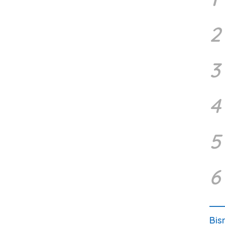
2
3
4
5
6
Bis