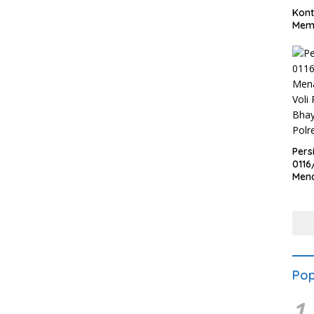
Kont
Meme
Pers
0116
Men
Voli
Bha
Polr
Pop
1