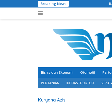
Langsung
Breaking News
Ratusan Senjat
ke
konten
Bisnis dan Ekonomi
Otomotif
Perta
PERTANIAN
INFRASTRUKTUR
SEPUT
Kuryana Azis