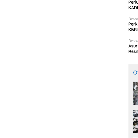
Perl
KADI
Desem
Perk
KBRI
Indo
Desem
Asur
Resm
O