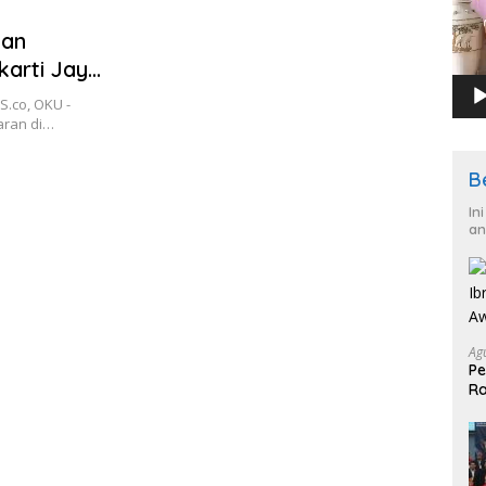
uan
arti Jaya
.co, OKU -
aran di…
B
In
an
Ag
Pe
Ra
2