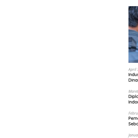
April
Indu
Dina
Maret
Dipl
Ind
Febru
Peme
Seba
Nasi
Janua