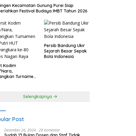
ingen Kecamatan Gunung Purei Siap
riahkan Festival Budaya IMBT Tahun 2026
Persib Bandung Ukir
Sejarah Besar Sepak
Bola Indonesia
it Kodim
/Nara,
angkan Turnamen
 Putri HUT
yangkara ke-80
es Nagan Raya
Selengkapnya
ular Post
Desember 26, 2024
28 Komentar
Sudah 13 Bulan Dosen dan Staf Tidak